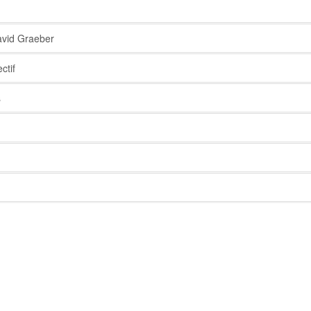
vid Graeber
ctif
s