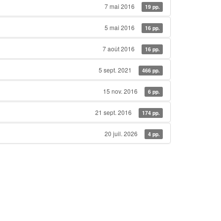
7 mai 2016
19 pp.
5 mai 2016
16 pp.
7 août 2016
16 pp.
5 sept. 2021
466 pp.
15 nov. 2016
6 pp.
21 sept. 2016
174 pp.
20 juil. 2026
4 pp.