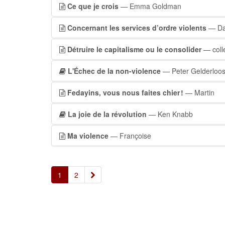
Ce que je crois
— Emma Goldman
Concernant les services d’ordre violents
— Da
Détruire le capitalisme ou le consolider
— colle
L'Échec de la non-violence
— Peter Gelderloo
Fedayins, vous nous faites chier !
— Martin
La joie de la révolution
— Ken Knabb
Ma violence
— Françoise
»
1
2