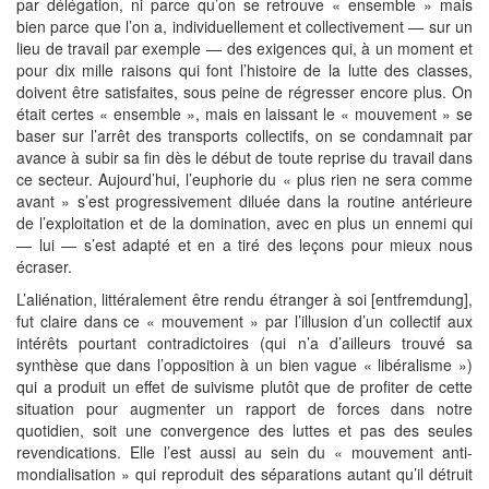
par délégation, ni parce qu’on se retrouve « ensemble » mais
bien parce que l’on a, individuellement et collectivement — sur un
lieu de travail par exemple — des exigences qui, à un moment et
pour dix mille raisons qui font l’histoire de la lutte des classes,
doivent être satisfaites, sous peine de régresser encore plus. On
était certes « ensemble », mais en laissant le « mouvement » se
baser sur l’arrêt des transports collectifs, on se condamnait par
avance à subir sa fin dès le début de toute reprise du travail dans
ce secteur. Aujourd’hui, l’euphorie du « plus rien ne sera comme
avant » s’est progressivement diluée dans la routine antérieure
de l’exploitation et de la domination, avec en plus un ennemi qui
— lui — s’est adapté et en a tiré des leçons pour mieux nous
écraser.
L’aliénation, littéralement être rendu étranger à soi [entfremdung],
fut claire dans ce « mouvement » par l’illusion d’un collectif aux
intérêts pourtant contradictoires (qui n’a d’ailleurs trouvé sa
synthèse que dans l’opposition à un bien vague « libéralisme »)
qui a produit un effet de suivisme plutôt que de profiter de cette
situation pour augmenter un rapport de forces dans notre
quotidien, soit une convergence des luttes et pas des seules
revendications. Elle l’est aussi au sein du « mouvement anti-
mondialisation » qui reproduit des séparations autant qu’il détruit