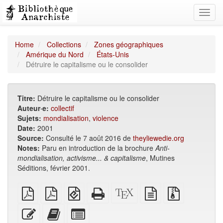
Toggl
navig
Home
Collections
Zones géographiques
Amérique du Nord
États-Unis
Détruire le capitalisme ou le consolider
Titre:
Détruire le capitalisme ou le consolider
Auteur·e:
collectif
Sujets:
mondialisation
,
violence
Date:
2001
Source:
Consulté le 7 août 2016 de
theyliewedie.org
Notes:
Paru en introduction de la brochure
Anti-
mondialisation, activisme... & capitalisme
, Mutines
Séditions, février 2001.
PDF
PDF
EPUB
HTML
Source
texte
Fichiers
brut
A4
(pour
autonome
XeLaTeX
source
source
imposé
appareils
(imprimable)
brut
avec
Modifier
Ajouter
Individuellement
mobiles)
pièces
ce
ce
sélectionner