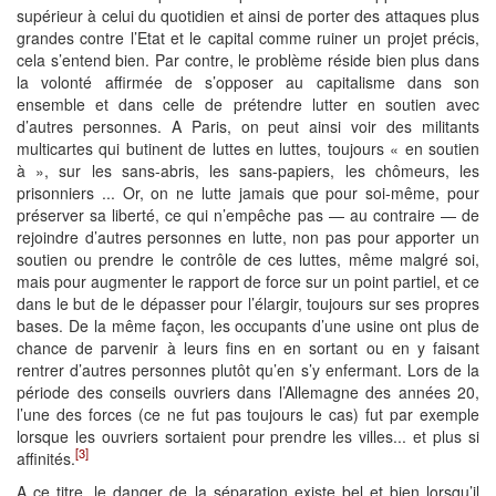
supérieur à celui du quotidien et ainsi de porter des attaques plus
grandes contre l’Etat et le capital comme ruiner un projet précis,
cela s’entend bien. Par contre, le problème réside bien plus dans
la volonté affirmée de s’opposer au capitalisme dans son
ensemble et dans celle de prétendre lutter en soutien avec
d’autres personnes. A Paris, on peut ainsi voir des militants
multicartes qui butinent de luttes en luttes, toujours « en soutien
à », sur les sans-abris, les sans-papiers, les chômeurs, les
prisonniers ... Or, on ne lutte jamais que pour soi-même, pour
préserver sa liberté, ce qui n’empêche pas — au contraire — de
rejoindre d’autres personnes en lutte, non pas pour apporter un
soutien ou prendre le contrôle de ces luttes, même malgré soi,
mais pour augmenter le rapport de force sur un point partiel, et ce
dans le but de le dépasser pour l’élargir, toujours sur ses propres
bases. De la même façon, les occupants d’une usine ont plus de
chance de parvenir à leurs fins en en sortant ou en y faisant
rentrer d’autres personnes plutôt qu’en s’y enfermant. Lors de la
période des conseils ouvriers dans l’Allemagne des années 20,
l’une des forces (ce ne fut pas toujours le cas) fut par exemple
lorsque les ouvriers sortaient pour prendre les villes... et plus si
[3]
affinités.
A ce titre, le danger de la séparation existe bel et bien lorsqu’il