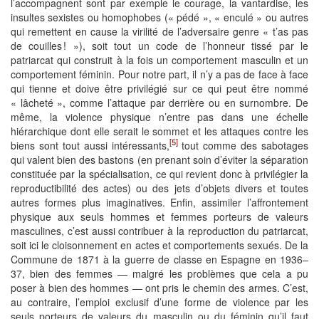
l’accompagnent sont par exemple le courage, la vantardise, les
insultes sexistes ou homophobes (« pédé », « enculé » ou autres
qui remettent en cause la virilité de l’adversaire genre « t’as pas
de couilles ! »), soit tout un code de l’honneur tissé par le
patriarcat qui construit à la fois un comportement masculin et un
comportement féminin. Pour notre part, il n’y a pas de face à face
qui tienne et doive être privilégié sur ce qui peut être nommé
« lâcheté », comme l’attaque par derrière ou en surnombre. De
même, la violence physique n’entre pas dans une échelle
hiérarchique dont elle serait le sommet et les attaques contre les
[5]
biens sont tout aussi intéressants,
tout comme des sabotages
qui valent bien des bastons (en prenant soin d’éviter la séparation
constituée par la spécialisation, ce qui revient donc à privilégier la
reproductibilité des actes) ou des jets d’objets divers et toutes
autres formes plus imaginatives. Enfin, assimiler l’affrontement
physique aux seuls hommes et femmes porteurs de valeurs
masculines, c’est aussi contribuer à la reproduction du patriarcat,
soit ici le cloisonnement en actes et comportements sexués. De la
Commune de 1871 à la guerre de classe en Espagne en 1936–
37, bien des femmes — malgré les problèmes que cela a pu
poser à bien des hommes — ont pris le chemin des armes. C’est,
au contraire, l’emploi exclusif d’une forme de violence par les
seuls porteurs de valeurs du masculin ou du féminin qu’il faut