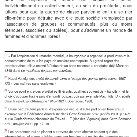
Individuellement ou collectivement, au sein du prolétariat, nous
luttons pour que la guerre de classe parvienne enfin à se nier
elle-même pour détruire avec elle toute société (remplacée par
l’association de groupes et communautés, plus ou moins
étendues, associées ou isolées), pour qu’advienne un monde de
femmes et d’hommes libres !
[1]
« Par l’exploitation du marché mondial, la bourgeoisie a organisé la production et la
consommation de tous les pays de manière cosmopolite. Au grand regret des
réactionnaires, elle a enlevé à l’industrie sa base nationale » constatait déjà Marx en
1848 dans
Le manifeste du parti communiste
.
[2]
Raoul Vaneighem,
Traité de savoir-vivre à l’usage des jeunes générations,
1967,
XXI « Les maîtres sans esclaves ».
[3]
Sur ce point entre des prolétaires itinérants, qualifiés souvent de « bandits », et le
choix d’occuper l’usine puis d’en sortir ou pas, voir par exemple Max Hölz,
Un rebelle
dans la révolution
(Allemagne 1918–1921), Spartacus, 1988.
[4]
D’une part, l’auteur parle ici d’expérience vécue, d’autre part on en trouvera un
exemple sur la Fédération Anarchiste dans Cette Semaine n°82, jan/fév 2001, p.14 et
sur la Confédération Nationale du Travail — F (dite des Vignoles) dans Cette Semaine
n°80, mai/juin 2000, pp. 17–19.
[5]
Les personnes qui se placent au travers de notre chemin ne sont que des
intermédiaires, plus que nuisibles dans leur fonction et à ce titre des ennemis envers