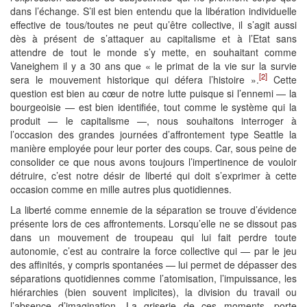
dans l’échange. S’il est bien entendu que la libération individuelle
effective de tous/toutes ne peut qu’être collective, il s’agit aussi
dès à présent de s’attaquer au capitalisme et à l’Etat sans
attendre de tout le monde s’y mette, en souhaitant comme
Vaneighem il y a 30 ans que « le primat de la vie sur la survie
[2]
sera le mouvement historique qui défera l’histoire ».
Cette
question est bien au cœur de notre lutte puisque si l’ennemi — la
bourgeoisie — est bien identifiée, tout comme le système qui la
produit — le capitalisme —, nous souhaitons interroger à
l’occasion des grandes journées d’affrontement type Seattle la
manière employée pour leur porter des coups. Car, sous peine de
consolider ce que nous avons toujours l’impertinence de vouloir
détruire, c’est notre désir de liberté qui doit s’exprimer à cette
occasion comme en mille autres plus quotidiennes.
La liberté comme ennemie de la séparation se trouve d’évidence
présente lors de ces affrontements. Lorsqu’elle ne se dissout pas
dans un mouvement de troupeau qui lui fait perdre toute
autonomie, c’est au contraire la force collective qui — par le jeu
des affinités, y compris spontanées — lui permet de dépasser des
séparations quotidiennes comme l’atomisation, l’impuissance, les
hiérarchies (bien souvent implicites), la division du travail ou
l’absence d’imagination. La griserie de ces moments, porte