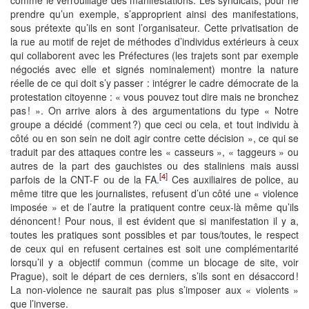
prendre qu’un exemple, s’approprient ainsi des manifestations,
sous prétexte qu’ils en sont l’organisateur. Cette privatisation de
la rue au motif de rejet de méthodes d’individus extérieurs à ceux
qui collaborent avec les Préfectures (les trajets sont par exemple
négociés avec elle et signés nominalement) montre la nature
réelle de ce qui doit s’y passer : intégrer le cadre démocrate de la
protestation citoyenne : « vous pouvez tout dire mais ne bronchez
pas ! ». On arrive alors à des argumentations du type « Notre
groupe a décidé (comment ?) que ceci ou cela, et tout individu à
côté ou en son sein ne doit agir contre cette décision », ce qui se
traduit par des attaques contre les « casseurs », « taggeurs » ou
autres de la part des gauchistes ou des staliniens mais aussi
[4]
parfois de la CNT-F ou de la FA.
Ces auxiliaires de police, au
même titre que les journalistes, refusent d’un côté une « violence
imposée » et de l’autre la pratiquent contre ceux-là même qu’ils
dénoncent ! Pour nous, il est évident que si manifestation il y a,
toutes les pratiques sont possibles et par tous/toutes, le respect
de ceux qui en refusent certaines est soit une complémentarité
lorsqu’il y a objectif commun (comme un blocage de site, voir
Prague), soit le départ de ces derniers, s’ils sont en désaccord !
La non-violence ne saurait pas plus s’imposer aux « violents »
que l’inverse.