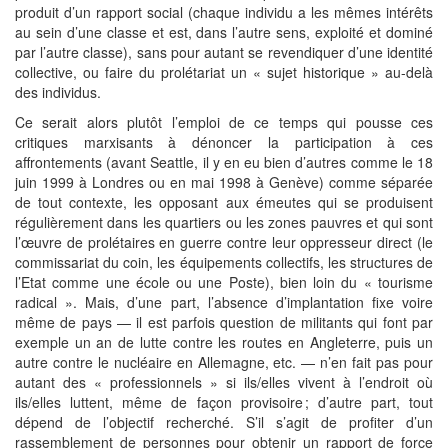
produit d’un rapport social (chaque individu a les mêmes intérêts
au sein d’une classe et est, dans l’autre sens, exploité et dominé
par l’autre classe), sans pour autant se revendiquer d’une identité
collective, ou faire du prolétariat un « sujet historique » au-delà
des individus.
Ce serait alors plutôt l’emploi de ce temps qui pousse ces
critiques marxisants à dénoncer la participation à ces
affrontements (avant Seattle, il y en eu bien d’autres comme le 18
juin 1999 à Londres ou en mai 1998 à Genève) comme séparée
de tout contexte, les opposant aux émeutes qui se produisent
régulièrement dans les quartiers ou les zones pauvres et qui sont
l’œuvre de prolétaires en guerre contre leur oppresseur direct (le
commissariat du coin, les équipements collectifs, les structures de
l’Etat comme une école ou une Poste), bien loin du « tourisme
radical ». Mais, d’une part, l’absence d’implantation fixe voire
même de pays — il est parfois question de militants qui font par
exemple un an de lutte contre les routes en Angleterre, puis un
autre contre le nucléaire en Allemagne, etc. — n’en fait pas pour
autant des « professionnels » si ils/elles vivent à l’endroit où
ils/elles luttent, même de façon provisoire ; d’autre part, tout
dépend de l’objectif recherché. S’il s’agit de profiter d’un
rassemblement de personnes pour obtenir un rapport de force