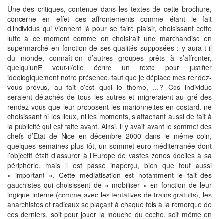
Une des critiques, contenue dans les textes de cette brochure,
concerne en effet ces affrontements comme étant le fait
d’individus qui viennent là pour se faire plaisir, choisissant cette
lutte à ce moment comme on choisirait une marchandise en
supermarché en fonction de ses qualités supposées : y-aura-t-il
du monde, connaît-on d’autres groupes prêts à s’affronter,
quelqu’unE veut-il/elle écrire un texte pour justifier
idéologiquement notre présence, faut que je déplace mes rendez-
vous prévus, au fait c’est quoi le thème, ... ? Ces individus
seraient détachés de tous les autres et migreraient au gré des
rendez-vous que leur proposent les marionnettes en costard, ne
choisissant ni les lieux, ni les moments, s’attachant aussi de fait à
la publicité qui est faite avant. Ainsi, il y avait avant le sommet des
chefs d’Etat de Nice en décembre 2000 dans le même coin,
quelques semaines plus tôt, un sommet euro-méditerranée dont
l’objectif était d’assurer à l’Europe de vastes zones dociles à sa
périphérie, mais il est passé inaperçu, bien que tout aussi
« important ». Cette médiatisation est notamment le fait des
gauchistes qui choisissent de « mobiliser » en fonction de leur
logique interne (comme avec les tentatives de trains gratuits), les
anarchistes et radicaux se plaçant à chaque fois à la remorque de
ces derniers, soit pour jouer la mouche du coche, soit même en