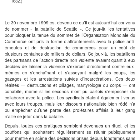
1882.)
Le 30 novembre 1999 est devenu ce qu’il est aujourd’hui convenu
de nommer « la bataille de Seattle ». Ce jour-là, les tentatives
pour bloquer la tenue du sommet de l’Organisation Mondiale du
Commerce ont pris la forme d’affrontements avec la police anti-
émeutes et de destruction de commerces pour un coût de
plusieurs centaines de milliers de dollars. Ce jour-là, les bataillons
des partisans de l’action-directe non violente avaient quant à eux
décidés de laisser la violence s’exercer directement contre eux-
mêmes en s’enchaînant et s’asseyant malgré les coups, les
gazages et les arrestations suivies d’incarcérations. Ces deux
réalités — destructions et pillages, martyrologie du corps — ont
cohabité, même si les seconds n’ont pu parfois s’empêcher de
collaborer avec la police. Les syndicats étaient également venus
avec leurs troupes, mais leur discours nationaliste bien rôdé n’a
pu empêcher qu’une partie des prolétaires affiliés à leur gang
n’aille se jeter dans la bataille.
Depuis, toutes ces pratiques semblent devenues un rituel, et les
bouffons qui souhaitent régulièrement se réunir publiquement
pour mettre en scène des décisions prises depuis longtemps sans