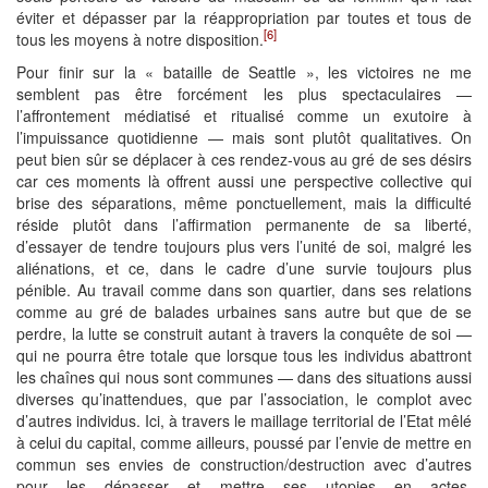
éviter et dépasser par la réappropriation par toutes et tous de
[6]
tous les moyens à notre disposition.
Pour finir sur la « bataille de Seattle », les victoires ne me
semblent pas être forcément les plus spectaculaires —
l’affrontement médiatisé et ritualisé comme un exutoire à
l’impuissance quotidienne — mais sont plutôt qualitatives. On
peut bien sûr se déplacer à ces rendez-vous au gré de ses désirs
car ces moments là offrent aussi une perspective collective qui
brise des séparations, même ponctuellement, mais la difficulté
réside plutôt dans l’affirmation permanente de sa liberté,
d’essayer de tendre toujours plus vers l’unité de soi, malgré les
aliénations, et ce, dans le cadre d’une survie toujours plus
pénible. Au travail comme dans son quartier, dans ses relations
comme au gré de balades urbaines sans autre but que de se
perdre, la lutte se construit autant à travers la conquête de soi —
qui ne pourra être totale que lorsque tous les individus abattront
les chaînes qui nous sont communes — dans des situations aussi
diverses qu’inattendues, que par l’association, le complot avec
d’autres individus. Ici, à travers le maillage territorial de l’Etat mêlé
à celui du capital, comme ailleurs, poussé par l’envie de mettre en
commun ses envies de construction/destruction avec d’autres
pour les dépasser et mettre ses utopies en actes.