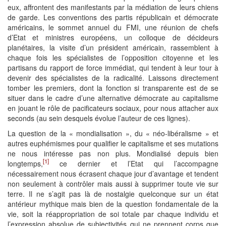
eux, affrontent des manifestants par la médiation de leurs chiens
de garde. Les conventions des partis républicain et démocrate
américains, le sommet annuel du FMI, une réunion de chefs
d’Etat et ministres européens, un colloque de décideurs
planétaires, la visite d’un président américain, rassemblent à
chaque fois les spécialistes de l’opposition citoyenne et les
partisans du rapport de force immédiat, qui tendent à leur tour à
devenir des spécialistes de la radicalité. Laissons directement
tomber les premiers, dont la fonction si transparente est de se
situer dans le cadre d’une alternative démocrate au capitalisme
en jouant le rôle de pacificateurs sociaux, pour nous attacher aux
seconds (au sein desquels évolue l’auteur de ces lignes).
La question de la « mondialisation », du « néo-libéralisme » et
autres euphémismes pour qualifier le capitalisme et ses mutations
ne nous intéresse pas non plus. Mondialisé depuis bien
[1]
longtemps,
ce dernier et l’Etat qui l’accompagne
nécessairement nous écrasent chaque jour d’avantage et tendent
non seulement à contrôler mais aussi à supprimer toute vie sur
terre. Il ne s’agit pas là de nostalgie quelconque sur un état
antérieur mythique mais bien de la question fondamentale de la
vie, soit la réappropriation de soi totale par chaque individu et
l’expression absolue de subjectivités qui ne prennent corps que