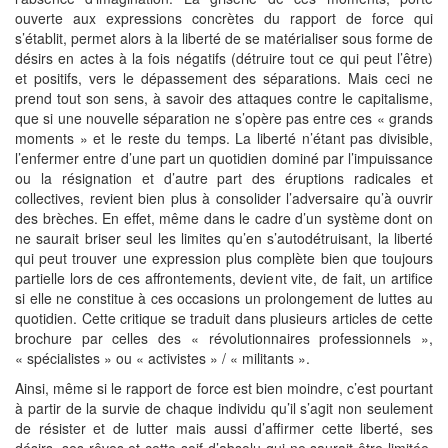
ouverte aux expressions concrètes du rapport de force qui
s’établit, permet alors à la liberté de se matérialiser sous forme de
désirs en actes à la fois négatifs (détruire tout ce qui peut l’être)
et positifs, vers le dépassement des séparations. Mais ceci ne
prend tout son sens, à savoir des attaques contre le capitalisme,
que si une nouvelle séparation ne s’opère pas entre ces « grands
moments » et le reste du temps. La liberté n’étant pas divisible,
l’enfermer entre d’une part un quotidien dominé par l’impuissance
ou la résignation et d’autre part des éruptions radicales et
collectives, revient bien plus à consolider l’adversaire qu’à ouvrir
des brèches. En effet, même dans le cadre d’un système dont on
ne saurait briser seul les limites qu’en s’autodétruisant, la liberté
qui peut trouver une expression plus complète bien que toujours
partielle lors de ces affrontements, devient vite, de fait, un artifice
si elle ne constitue à ces occasions un prolongement de luttes au
quotidien. Cette critique se traduit dans plusieurs articles de cette
brochure par celles des « révolutionnaires professionnels »,
« spécialistes » ou « activistes » / « militants ».
Ainsi, même si le rapport de force est bien moindre, c’est pourtant
à partir de la survie de chaque individu qu’il s’agit non seulement
de résister et de lutter mais aussi d’affirmer cette liberté, ses
désirs, ses rêves et cette soif d’absolu qui ne saurait être limitée.