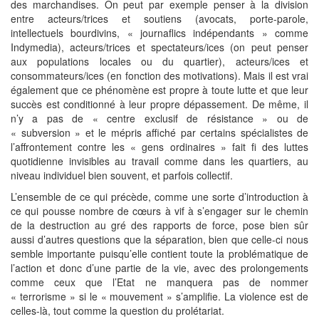
des marchandises. On peut par exemple penser à la division
entre acteurs/trices et soutiens (avocats, porte-parole,
intellectuels bourdivins, « journaflics indépendants » comme
Indymedia), acteurs/trices et spectateurs/ices (on peut penser
aux populations locales ou du quartier), acteurs/ices et
consommateurs/ices (en fonction des motivations). Mais il est vrai
également que ce phénomène est propre à toute lutte et que leur
succès est conditionné à leur propre dépassement. De même, il
n’y a pas de « centre exclusif de résistance » ou de
« subversion » et le mépris affiché par certains spécialistes de
l’affrontement contre les « gens ordinaires » fait fi des luttes
quotidienne invisibles au travail comme dans les quartiers, au
niveau individuel bien souvent, et parfois collectif.
L’ensemble de ce qui précède, comme une sorte d’introduction à
ce qui pousse nombre de cœurs à vif à s’engager sur le chemin
de la destruction au gré des rapports de force, pose bien sûr
aussi d’autres questions que la séparation, bien que celle-ci nous
semble importante puisqu’elle contient toute la problématique de
l’action et donc d’une partie de la vie, avec des prolongements
comme ceux que l’Etat ne manquera pas de nommer
« terrorisme » si le « mouvement » s’amplifie. La violence est de
celles-là, tout comme la question du prolétariat.