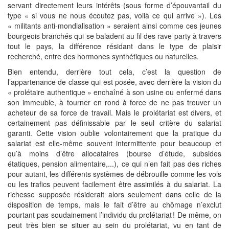
servant directement leurs intérêts (sous forme d’épouvantail du
type « si vous ne nous écoutez pas, voilà ce qui arrive »). Les
« militants anti-mondialisation » seraient ainsi comme ces jeunes
bourgeois branchés qui se baladent au fil des rave party à travers
tout le pays, la différence résidant dans le type de plaisir
recherché, entre des hormones synthétiques ou naturelles.
Bien entendu, derrière tout cela, c’est la question de
l’appartenance de classe qui est posée, avec derrière la vision du
« prolétaire authentique » enchaîné à son usine ou enfermé dans
son immeuble, à tourner en rond à force de ne pas trouver un
acheteur de sa force de travail. Mais le prolétariat est divers, et
certainement pas définissable par le seul critère du salariat
garanti. Cette vision oublie volontairement que la pratique du
salariat est elle-même souvent intermittente pour beaucoup et
qu’à moins d’être allocataires (bourse d’étude, subsides
étatiques, pension alimentaire,...), ce qui n’en fait pas des riches
pour autant, les différents systèmes de débrouille comme les vols
ou les trafics peuvent facilement être assimilés à du salariat. La
richesse supposée résiderait alors seulement dans celle de la
disposition de temps, mais le fait d’être au chômage n’exclut
pourtant pas soudainement l’individu du prolétariat ! De même, on
peut très bien se situer au sein du prolétariat, vu en tant de