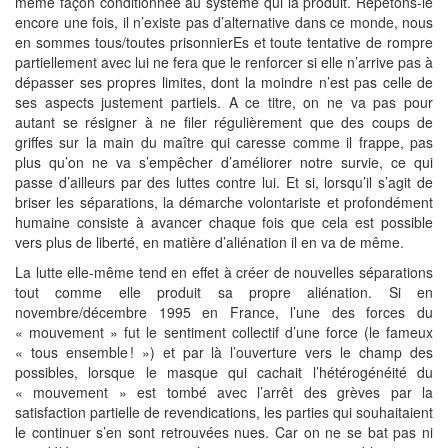
même façon conditionnée au système qui la produit. Répétons-le
encore une fois, il n’existe pas d’alternative dans ce monde, nous
en sommes tous/toutes prisonnierEs et toute tentative de rompre
partiellement avec lui ne fera que le renforcer si elle n’arrive pas à
dépasser ses propres limites, dont la moindre n’est pas celle de
ses aspects justement partiels. A ce titre, on ne va pas pour
autant se résigner à ne filer régulièrement que des coups de
griffes sur la main du maître qui caresse comme il frappe, pas
plus qu’on ne va s’empêcher d’améliorer notre survie, ce qui
passe d’ailleurs par des luttes contre lui. Et si, lorsqu’il s’agit de
briser les séparations, la démarche volontariste et profondément
humaine consiste à avancer chaque fois que cela est possible
vers plus de liberté, en matière d’aliénation il en va de même.
La lutte elle-même tend en effet à créer de nouvelles séparations
tout comme elle produit sa propre aliénation. Si en
novembre/décembre 1995 en France, l’une des forces du
« mouvement » fut le sentiment collectif d’une force (le fameux
« tous ensemble ! ») et par là l’ouverture vers le champ des
possibles, lorsque le masque qui cachait l’hétérogénéité du
« mouvement » est tombé avec l’arrêt des grèves par la
satisfaction partielle de revendications, les parties qui souhaitaient
le continuer s’en sont retrouvées nues. Car on ne se bat pas ni