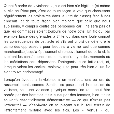
Quant à parler de « violence », elle est bien sûr légitime (et même
si elle ne l’était pas, c’est de toute façon la voie que choisissent
régulièrement les prolétaires dans la lutte de classe) face à nos
ennemis, et de toute façon bien moindre que celle que nous
subissons, y compris contre des personnes car il ne sera pas dit
que les dommages soient toujours de notre côté. Un flic qui par
exemple lance des grenades à tir tendu dans une foule connaît
les conséquences de cet acte et s’ils ont choisi de défendre le
camp des oppresseurs pour lesquels la vie ne vaut que comme
marchandise jusqu’à épuisement et renouvellement de celle-ci, ils
subiront les conséquences de leurs choix. Il y a des moments où
les médiations sont dépassées, l’antagonisme se fait direct, et,
lorsque volent les cocktail molotov, il se peut très bien qu’un flic
s’en trouve endommagé...
Lorsqu’on évoque « la violence » en manifestations ou lors de
rassemblements comme Seattle, se pose aussi la question du
virilisme, soit une violence physique masculine (qui peut être
portée par des hommes mais aussi par des femmes, bien moins
souvent) essentiellement démonstrative — ce qui n’exclut pas
l’efficacité ! —, c’est-à-dire en se plaçant sur le seul terrain de
l’affrontement militaire avec les flics. Les « vertus » qui