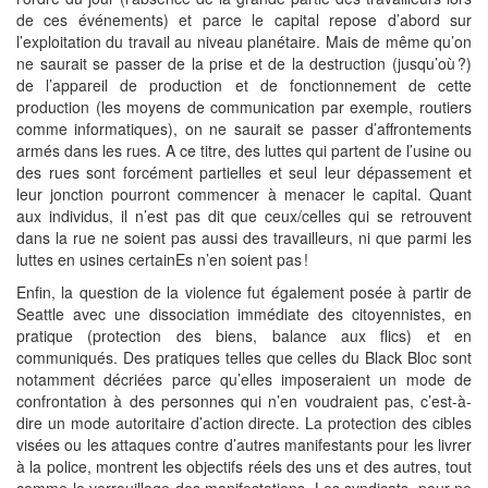
de ces événements) et parce le capital repose d’abord sur
l’exploitation du travail au niveau planétaire. Mais de même qu’on
ne saurait se passer de la prise et de la destruction (jusqu’où ?)
de l’appareil de production et de fonctionnement de cette
production (les moyens de communication par exemple, routiers
comme informatiques), on ne saurait se passer d’affrontements
armés dans les rues. A ce titre, des luttes qui partent de l’usine ou
des rues sont forcément partielles et seul leur dépassement et
leur jonction pourront commencer à menacer le capital. Quant
aux individus, il n’est pas dit que ceux/celles qui se retrouvent
dans la rue ne soient pas aussi des travailleurs, ni que parmi les
luttes en usines certainEs n’en soient pas !
Enfin, la question de la violence fut également posée à partir de
Seattle avec une dissociation immédiate des citoyennistes, en
pratique (protection des biens, balance aux flics) et en
communiqués. Des pratiques telles que celles du Black Bloc sont
notamment décriées parce qu’elles imposeraient un mode de
confrontation à des personnes qui n’en voudraient pas, c’est-à-
dire un mode autoritaire d’action directe. La protection des cibles
visées ou les attaques contre d’autres manifestants pour les livrer
à la police, montrent les objectifs réels des uns et des autres, tout
comme le verrouillage des manifestations. Les syndicats, pour ne