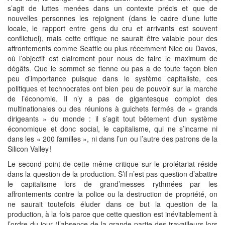
s’agit de luttes menées dans un contexte précis et que de
nouvelles personnes les rejoignent (dans le cadre d’une lutte
locale, le rapport entre gens du cru et arrivants est souvent
conflictuel), mais cette critique ne saurait être valable pour des
affrontements comme Seattle ou plus récemment Nice ou Davos,
où l’objectif est clairement pour nous de faire le maximum de
dégâts. Que le sommet se tienne ou pas a de toute façon bien
peu d’importance puisque dans le système capitaliste, ces
politiques et technocrates ont bien peu de pouvoir sur la marche
de l’économie. Il n’y a pas de gigantesque complot des
multinationales ou des réunions à guichets fermés de « grands
dirigeants » du monde : il s’agit tout bêtement d’un système
économique et donc social, le capitalisme, qui ne s’incarne ni
dans les « 200 familles », ni dans l’un ou l’autre des patrons de la
Silicon Valley !
Le second point de cette même critique sur le prolétariat réside
dans la question de la production. S’il n’est pas question d’abattre
le capitalisme lors de grand’messes rythmées par les
affrontements contre la police ou la destruction de propriété, on
ne saurait toutefois éluder dans ce but la question de la
production, à la fois parce que cette question est inévitablement à
l’ordre du jour (l’absence de la grande partie des travailleurs lors