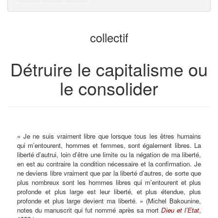
jointes
texte
texte
des
au
parties
générateur
pour
collectif
de
le
livres
générateur
de
Détruire le capitalisme ou
livres
le consolider
« Je ne suis vraiment libre que lorsque tous les êtres humains
qui m’entourent, hommes et femmes, sont également libres. La
liberté d’autrui, loin d’être une limite ou la négation de ma liberté,
en est au contraire la condition nécessaire et la confirmation. Je
ne deviens libre vraiment que par la liberté d’autres, de sorte que
plus nombreux sont les hommes libres qui m’entourent et plus
profonde et plus large est leur liberté, et plus étendue, plus
profonde et plus large devient ma liberté. » (Michel Bakounine,
notes du manuscrit qui fut nommé après sa mort
Dieu et l’Etat
,