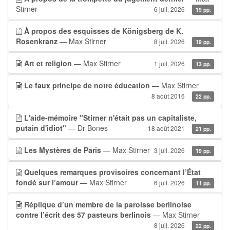
Stirner
6 juil. 2026
19 pp.
À propos des esquisses de Königsberg de K.
Rosenkranz
— Max Stirner
8 juil. 2026
19 pp.
Art et religion
— Max Stirner
1 juil. 2026
13 pp.
Le faux principe de notre éducation
— Max Stirner
8 août 2016
22 pp.
L'aide-mémoire "Stirner n'était pas un capitaliste,
putain d'idiot"
— Dr Bones
18 août 2021
21 pp.
Les Mystères de Paris
— Max Stirner
3 juil. 2026
19 pp.
Quelques remarques provisoires concernant l’État
fondé sur l’amour
— Max Stirner
6 juil. 2026
11 pp.
Réplique d’un membre de la paroisse berlinoise
contre l’écrit des 57 pasteurs berlinois
— Max Stirner
8 juil. 2026
22 pp.