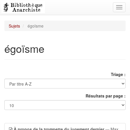
Toggl
navig
Sujets
égoïsme
égoïsme
Triage :
Résultats par page :
À propos de la trompette du jugement dernier
— Max