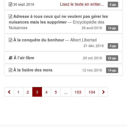
Lisez le texte en entier...
30 sept. 2016
5 pp.
Adresse à tous ceux qui ne veulent pas gérer les
nuisances mais les supprimer
— Encyclopédie des
Nuisances
29 août 2016
14 pp.
À la conquête du bonheur
— Albert Libertad
21 déc. 2016
4 pp.
À l’air libre
20 oct. 2016
23 pp.
À la lisière des mots
12 nov. 2016
14 pp.
«
»
1
2
3
4
5
...
103
104