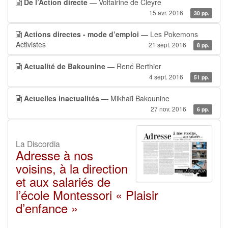
De l’Action directe
— Voltairine de Cleyre
15 avr. 2016
30 pp.
Actions directes - mode d’emploi
— Les Pokemons
Activistes
21 sept. 2016
8 pp.
Actualité de Bakounine
— René Berthier
4 sept. 2016
51 pp.
Actuelles inactualités
— Mikhaïl Bakounine
27 nov. 2016
6 pp.
La Discordia
Adresse à nos
voisins, à la direction
et aux salariés de
l’école Montessori « Plaisir
d’enfance »