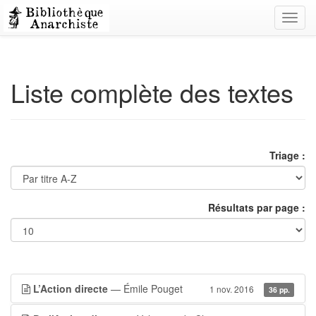
Toggl
navig
Liste complète des textes
Triage :
Résultats par page :
L’Action directe
— Émile Pouget
1 nov. 2016
36 pp.