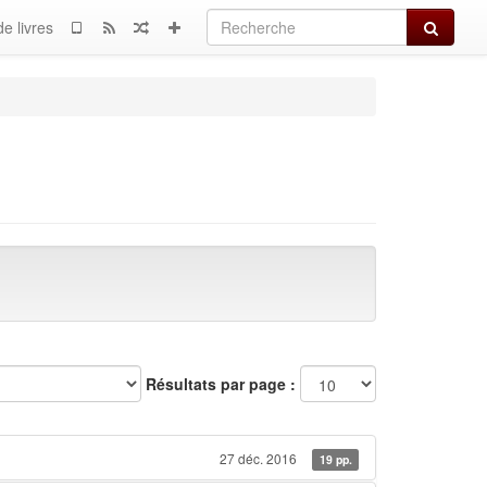
Recherch
e livres
Résultats par page :
27 déc. 2016
19 pp.