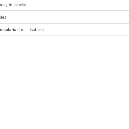
cy Antisexist
les
 salariat ! »
— Isabelle