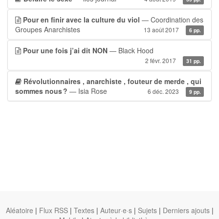
Pour en finir avec la culture du viol
— Coordination des
Groupes Anarchistes
13 août 2017
6 pp.
Pour une fois j’ai dit NON
— Black Hood
2 févr. 2017
31 pp.
Révolutionnaires , anarchiste , fouteur de merde , qui
sommes nous ?
— Isia Rose
6 déc. 2023
9 pp.
Aléatoire
|
Flux RSS
|
Textes
|
Auteur·e·s
|
Sujets
|
Derniers ajouts
|