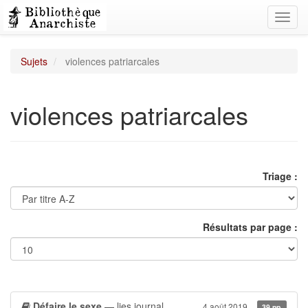
Toggl
navig
Sujets
violences patriarcales
violences patriarcales
Triage :
Résultats par page :
Défaire le sexe
— lies journal
4 août 2019
39 pp.