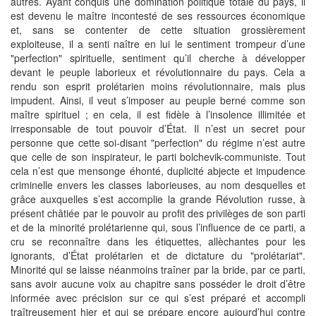
autres. Ayant conquis une domination politique totale du pays, il
est devenu le maître incontesté de ses ressources économique
et, sans se contenter de cette situation grossièrement
exploiteuse, il a senti naître en lui le sentiment trompeur d’une
"perfection" spirituelle, sentiment qu’il cherche à développer
devant le peuple laborieux et révolutionnaire du pays. Cela a
rendu son esprit prolétarien moins révolutionnaire, mais plus
impudent. Ainsi, il veut s’imposer au peuple berné comme son
maître spirituel ; en cela, il est fidèle à l’insolence illimitée et
irresponsable de tout pouvoir d’État. Il n’est un secret pour
personne que cette soi-disant "perfection" du régime n’est autre
que celle de son inspirateur, le parti bolchevik-communiste. Tout
cela n’est que mensonge éhonté, duplicité abjecte et impudence
criminelle envers les classes laborieuses, au nom desquelles et
grâce auxquelles s’est accomplie la grande Révolution russe, à
présent châtiée par le pouvoir au profit des privilèges de son parti
et de la minorité prolétarienne qui, sous l’influence de ce parti, a
cru se reconnaître dans les étiquettes, allèchantes pour les
ignorants, d’État prolétarien et de dictature du "prolétariat".
Minorité qui se laisse néanmoins traîner par la bride, par ce parti,
sans avoir aucune voix au chapitre sans posséder le droit d’être
informée avec précision sur ce qui s’est préparé et accompli
traîtreusement hier et qui se prépare encore aujourd’hui contre