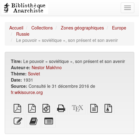
Toggl
navig
Accueil
Collections
Zones géographiques
Europe
Russie
Le pouvoir « soviétique », son présent et son avenir
Titre:
Le pouvoir « soviétique », son présent et son avenir
Auteur·e:
Nestor Makhno
Thème:
Soviet
Date:
1931
Source:
Consulté le 31 décembre 2016 de
fr.wikisource.org
PDF
PDF
EPUB
HTML
Source
texte
Fichiers
brut
A4
(pour
autonome
XeLaTeX
source
source
imposé
appareils
(imprimable)
brut
avec
Modifier
Ajouter
Individuellement
mobiles)
pièces
ce
ce
sélectionner
jointes
texte
texte
des
au
parties