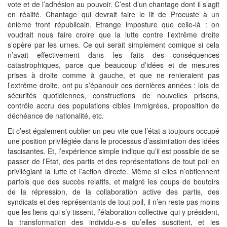
vote et de l’adhésion au pouvoir. C’est d’un chantage dont il s’agit
en réalité. Chantage qui devrait faire le lit de Procuste à un
énième front républicain. Etrange imposture que celle-là : on
voudrait nous faire croire que la lutte contre l’extrême droite
s’opère par les urnes. Ce qui serait simplement comique si cela
n’avait effectivement dans les faits des conséquences
catastrophiques, parce que beaucoup d’idées et de mesures
prises à droite comme à gauche, et que ne renieraient pas
l’extrême droite, ont pu s’épanouir ces dernières années : lois de
sécurités quotidiennes, constructions de nouvelles prisons,
contrôle accru des populations cibles immigrées, proposition de
déchéance de nationalité, etc.
Et c’est également oublier un peu vite que l’état a toujours occupé
une position privilégiée dans le processus d’assimilation des idées
fascisantes. Et, l’expérience simple indique qu’il est possible de se
passer de l’Etat, des partis et des représentations de tout poil en
privilégiant la lutte et l’action directe. Même si elles n’obtiennent
parfois que des succès relatifs, et malgré les coups de boutoirs
de la répression, de la collaboration active des partis, des
syndicats et des représentants de tout poil, il n’en reste pas moins
que les liens qui s’y tissent, l’élaboration collective qui y président,
la transformation des individu-e-s qu’elles suscitent, et les