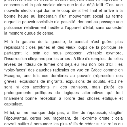
consensus et la paix sociale alors que tout a déjà failli. C’est une
nouvelle élection qui donne le coup de sifflet final et arrive à la
bonne heure au lendemain d’un mouvement social au terme
duquel le pouvoir socialiste n’a pas cillé, donnant au passage une
puissance relativement inédite à l’appareil d’Etat, sans concéder
la moindre queue de cerise.
Et à la gauche de la gauche, le constat n’est guère plus
réjouissant : des jeunes et des vieux loups de la politique se
partagent le soin de nous proposer, véritable oxymore,
l’insurrection citoyenne par les urnes . A titre d’exemples, de telles
levées de rideau de fumée ont déjà eu lieu non loin d’ici : les
“volte-faces” des gauches radicales en vue en Grèce comme en
Espagne, une fois ces dernières au pouvoir (répression des
grèves, expulsions de migrants, expulsions de squats, etc.) ne
sont ni des accidents ni des trahisons, mais plutôt les
prolongements politiques de logiques alternatives qui font
finalement bonne réception à l’ordre des choses étatique et
capitaliste.
Et ici, on ne manque déjà pas, à titre de repoussoir, d’agiter
l’épouvantail, certes peu ragoûtant, de l’extrême droite : cela
devrait suffire à persuader les plus rétifs de céder sur le refus du