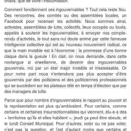
chaos, que de vivre l’insoumission.
Comment fonctionnent ces ingouvernables ? Tout cela reste flou.
Des rencontres, des comités ou des assemblées locales, un
Facebook pour recenser les activités. Nous sommes ainsi,
activistes, assemblées de lutte, collectifs, lieux occupés ou loués,
appelés à soutenir les ingouvernables, à envoyer nos compte-
rendu d’activités, le tout sans nul doute animé par cette fameuse
intelligence collective qui est au nouveau mouvement radical, ce
que la main invisible est à l’économie : la promesse d’une bonne
claque dans la gueule ! En clair, on nous demande, dans cette
novlangue si orwellienne, de devenir des ingouvernables
gouvernés, mû par un état major invisible et insaisissable. Or
pour notre part nous n’entendons pas plus accepter d’être
gouvernés par des politiciens et des politiciennes professionnels
qui se succèdent sur les plateaux télé en temps d’élection que par
des managers de lutte.
Parce que pour nombre d’ingouvernables le rapport au pouvoir et
la représentation est plus qu’ambivalent. Pour certains, comme
certains et certaines insurrectionnalistes qui viennent, élu-e-s des
« territoires qu’ils et elles habitent », jeudi ça peut être sbeule, et
le lundi Conseil Municipal. Pour d’autres, voter ou ne pas voter,
n’est pas la question, et l’est d’autant moins que certains et