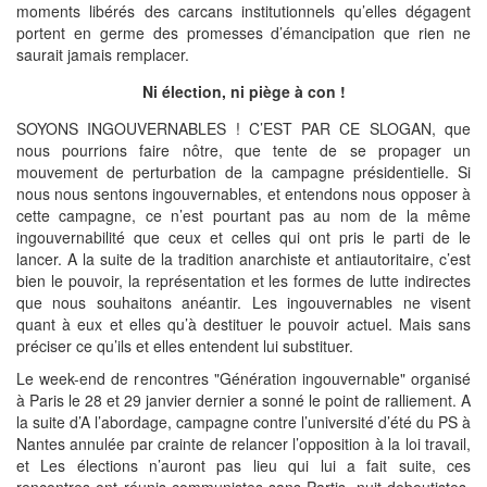
moments libérés des carcans institutionnels qu’elles dégagent
portent en germe des promesses d’émancipation que rien ne
saurait jamais remplacer.
Ni élection, ni piège à con !
SOYONS INGOUVERNABLES ! C’EST PAR CE SLOGAN, que
nous pourrions faire nôtre, que tente de se propager un
mouvement de perturbation de la campagne présidentielle. Si
nous nous sentons ingouvernables, et entendons nous opposer à
cette campagne, ce n’est pourtant pas au nom de la même
ingouvernabilité que ceux et celles qui ont pris le parti de le
lancer. A la suite de la tradition anarchiste et antiautoritaire, c’est
bien le pouvoir, la représentation et les formes de lutte indirectes
que nous souhaitons anéantir. Les ingouvernables ne visent
quant à eux et elles qu’à destituer le pouvoir actuel. Mais sans
préciser ce qu’ils et elles entendent lui substituer.
Le week-end de rencontres "Génération ingouvernable" organisé
à Paris le 28 et 29 janvier dernier a sonné le point de ralliement. A
la suite d’A l’abordage, campagne contre l’université d’été du PS à
Nantes annulée par crainte de relancer l’opposition à la loi travail,
et Les élections n’auront pas lieu qui lui a fait suite, ces
rencontres ont réunis communistes sans Partis, nuit deboutistes,