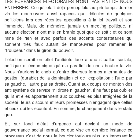
LES ÉCHÉANCES ÉLECTORALES N’ONT PAS FINI DE NOUS
ENTERRER. Ce qui était déjà perceptible au printemps dernier
via les manœuvres aussi rapaces que ridicules de quelques
politiciens lors des récentes oppositions à la loi travail et son
immonde. Mais, de mémoire, jamais un meeting politique, ni
aucune élection n’ont mis en branle quoi que ce soit : et ce sont
mine de rien et avec parfois des accents contestataires qui
sonnent très faux autant de manœuvres pour ramener le
"troupeau" dans le giron du pouvoir.
L’élection serait en effet l’antidote face à une situation sociale,
politique et économique qui n’a pas fini de nous bouffer la vie.
Nous n’aurions le choix qu’entre diverses formes alternantes de
gestion (durable) de la domination et de l’exploitation : l’une par
sa gauche, l’autre par sa droite. Quant aux coups de menton des
anti système de service “ni droite ni gauche“, il ne faut pas oublier
qu’ils et elles appartiennent aux couches les plus intégrées de la
société, leurs discours et leurs promesses n’engagent que celles
et ceux qui les écoutent. En somme, le changement dans le statu
quo.
Et, sur fond d’état d’urgence qui devient un mode de
gouvernance social normal, ce que vise en dernière instance ce
processus c’est de nous la boucler toujours plus, en imposant le