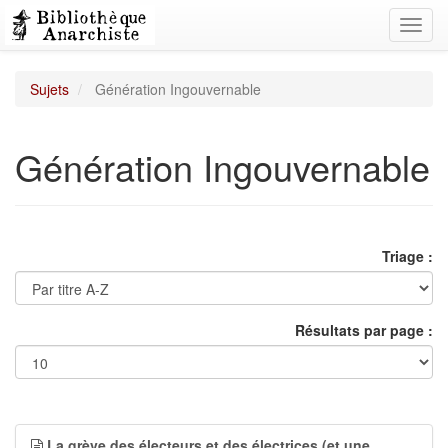
Toggl
navig
Sujets
Génération Ingouvernable
Génération Ingouvernable
Triage :
Résultats par page :
La grève des électeurs et des électrices (et une