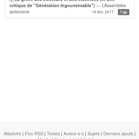
critique de "Génération Ingouvernable")
— L’Assemblée
autonome
19 févr. 2017
7 pp.
Aléatoire
|
Flux RSS
|
Textes
|
Auteur·e·s
|
Sujets
|
Derniers ajouts
|