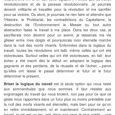
révolutionnaire et de la paresse révolutionnaire. Je pourrais
devenir militante et travailler pour la révolution et me sacrifier
pour sa victoire. Ou alors, je pourrais ne rien faire et attendre que
l’Histoire, le Prolétariat, les contradictions du Capitalisme, la
destruction de l’Environnement le Messie ou tout autre
abstraction fasse le travail à ma place. Dans les deux cas, je
sacrifierais mon devenir pour un avenir, je laisserais ma vie
glisser entre mes doigts et poursuivrais mon éternelle marche
dans la nuit des morts vivants. Enfermées dans la logique du
travail, toutes les révolutions ont failli, même celles qui ont été
victorieuses. Surtout celles qui ont été victorieuses, en fait ; leur
échec a été inscrit dès le début en adoptant la logique des
gagnants et des perdants, de la réussite et de l’échec –.parce
qu’elles ont laissé le passé déterminer le futur et le futur
déterminer le présent.
Briser la logique du travail
est la seule option qui nous reste
aux somnambules que nous sommes. Il faut résister aux
engrenages du travail qui nous broient, non pas pour ce que ce
geste nous rapportera dans un futur plus ou moins prévisible (car
la nuit des morts vivants est éternelle), mais bien pour ce qu’on
en retire immédiatement, ici et maintenant. Contrairement au
travail, la vie est un jeu, pris dans son sens le plus noble. : une