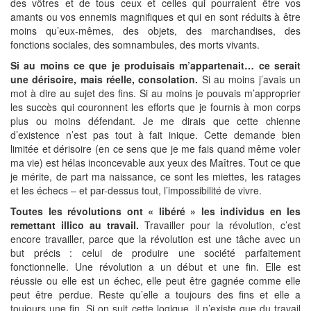
des vôtres et de tous ceux et celles qui pourraient être vos
amants ou vos ennemis magnifiques et qui en sont réduits à être
moins qu’eux-mêmes, des objets, des marchandises, des
fonctions sociales, des somnambules, des morts vivants.
Si au moins ce que je produisais m’appartenait… ce serait
une dérisoire, mais réelle, consolation.
Si au moins j’avais un
mot à dire au sujet des fins. Si au moins je pouvais m’approprier
les succès qui couronnent les efforts que je fournis à mon corps
plus ou moins défendant. Je me dirais que cette chienne
d’existence n’est pas tout à fait inique. Cette demande bien
limitée et dérisoire (en ce sens que je me fais quand même voler
ma vie) est hélas inconcevable aux yeux des Maîtres. Tout ce que
je mérite, de part ma naissance, ce sont les miettes, les ratages
et les échecs – et par-dessus tout, l’impossibilité de vivre.
Toutes les révolutions ont « libéré » les individus en les
remettant illico au travail.
Travailler pour la révolution, c’est
encore travailler, parce que la révolution est une tâche avec un
but précis : celui de produire une société parfaitement
fonctionnelle. Une révolution a un début et une fin. Elle est
réussie ou elle est un échec, elle peut être gagnée comme elle
peut être perdue. Reste qu’elle a toujours des fins et elle a
toujours une fin. Si on suit cette logique, il n’existe que du travail