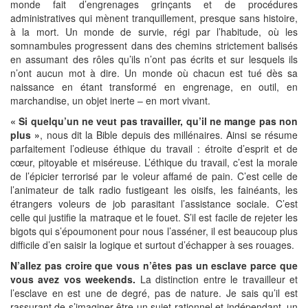
monde fait d’engrenages grinçants et de procédures
administratives qui mènent tranquillement, presque sans histoire,
à la mort. Un monde de survie, régi par l’habitude, où les
somnambules progressent dans des chemins strictement balisés
en assumant des rôles qu’ils n’ont pas écrits et sur lesquels ils
n’ont aucun mot à dire. Un monde où chacun est tué dès sa
naissance en étant transformé en engrenage, en outil, en
marchandise, un objet inerte – en mort vivant.
« Si quelqu’un ne veut pas travailler, qu’il ne mange pas non
plus »
, nous dit la Bible depuis des millénaires. Ainsi se résume
parfaitement l’odieuse éthique du travail : étroite d’esprit et de
cœur, pitoyable et miséreuse. L’éthique du travail, c’est la morale
de l’épicier terrorisé par le voleur affamé de pain. C’est celle de
l’animateur de talk radio fustigeant les oisifs, les fainéants, les
étrangers voleurs de job parasitant l’assistance sociale. C’est
celle qui justifie la matraque et le fouet. S’il est facile de rejeter les
bigots qui s’époumonent pour nous l’asséner, il est beaucoup plus
difficile d’en saisir la logique et surtout d’échapper à ses rouages.
N’allez pas croire que vous n’êtes pas un esclave parce que
vous avez vos weekends.
La distinction entre le travailleur et
l’esclave en est une de degré, pas de nature. Je sais qu’il est
rassurant de s’imaginer être un sujet rationnel et indépendant, un