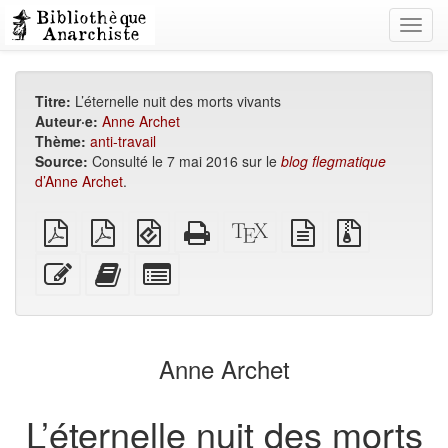
Toggl
navig
Titre:
L’éternelle nuit des morts vivants
Auteur·e:
Anne Archet
Thème:
anti-travail
Source:
Consulté le 7 mai 2016 sur le
blog flegmatique
d’Anne Archet
.
PDF
PDF
EPUB
HTML
Source
texte
Fichiers
brut
A4
(pour
autonome
XeLaTeX
source
source
imposé
appareils
(imprimable)
brut
avec
Modifier
Ajouter
Individuellement
mobiles)
pièces
ce
ce
sélectionner
jointes
texte
texte
des
au
parties
générateur
pour
Anne Archet
de
le
livres
générateur
de
L’éternelle nuit des morts
livres