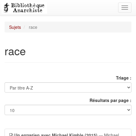
Toggl
navig
Sujets
race
race
Triage :
Résultats par page :
Un entretien avec Michael Kimble (2015)
— Michael