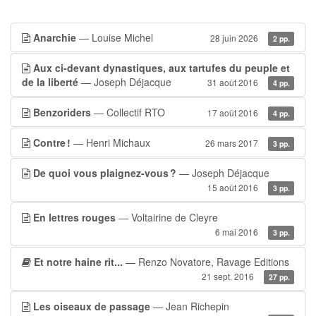
Anarchie
— Louise Michel
28 juin 2026
2 pp.
Aux ci-devant dynastiques, aux tartufes du peuple et
de la liberté
— Joseph Déjacque
31 août 2016
4 pp.
Benzoriders
— Collectif RTO
17 août 2016
4 pp.
Contre !
— Henri Michaux
26 mars 2017
3 pp.
De quoi vous plaignez-vous ?
— Joseph Déjacque
15 août 2016
3 pp.
En lettres rouges
— Voltairine de Cleyre
6 mai 2016
3 pp.
Et notre haine rit...
— Renzo Novatore, Ravage Editions
21 sept. 2016
27 pp.
Les oiseaux de passage
— Jean Richepin