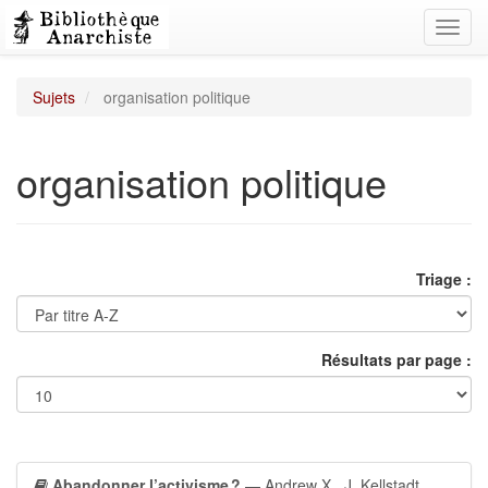
Toggl
navig
Sujets
organisation politique
organisation politique
Triage :
Résultats par page :
Abandonner l’activisme ?
— Andrew X., J. Kellstadt,