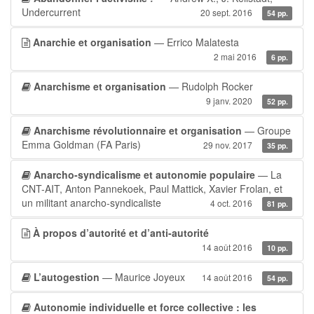
Undercurrent
20 sept. 2016
54 pp.
Anarchie et organisation
— Errico Malatesta
2 mai 2016
6 pp.
Anarchisme et organisation
— Rudolph Rocker
9 janv. 2020
52 pp.
Anarchisme révolutionnaire et organisation
— Groupe
Emma Goldman (FA Paris)
29 nov. 2017
35 pp.
Anarcho-syndicalisme et autonomie populaire
— La
CNT-AIT, Anton Pannekoek, Paul Mattick, Xavier Frolan, et
un militant anarcho-syndicaliste
4 oct. 2016
81 pp.
À propos d’autorité et d’anti-autorité
14 août 2016
10 pp.
L’autogestion
— Maurice Joyeux
14 août 2016
54 pp.
Autonomie individuelle et force collective : les