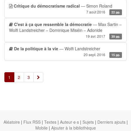
Critique du démocratisme radical
— Simon Roland
7 août 2016
22 pp.
C'est à ça que ressemble la démocratie
— Max Sartin –
Wolfi Landstreicher – Dominique Miséin – Adonide
19 avr. 2017
39 pp.
De la politique à la vie
— Wolfi Landstreicher
20 sept. 2016
15 pp.
»
1
2
3
Aléatoire
|
Flux RSS
|
Textes
|
Auteur·e·s
|
Sujets
|
Derniers ajouts
|
Mobile
|
Ajouter à la bibliothèque