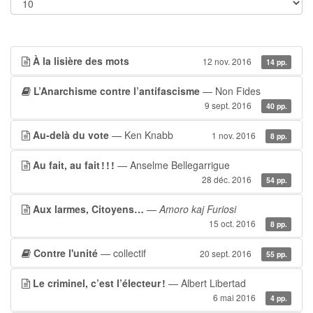
À la lisière des mots
12 nov. 2016
14 pp.
L’Anarchisme contre l’antifascisme
— Non Fides
9 sept. 2016
40 pp.
Au-delà du vote
— Ken Knabb
1 nov. 2016
8 pp.
Au fait, au fait ! ! !
— Anselme Bellegarrigue
28 déc. 2016
54 pp.
Aux larmes, Citoyens…
—
Amoro kaj Furiosi
15 oct. 2016
8 pp.
Contre l'unité
— collectif
20 sept. 2016
55 pp.
Le criminel, c’est l’électeur !
— Albert Libertad
6 mai 2016
4 pp.