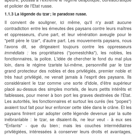
et policier de l'Etat russe.
1.1.3 La légende du tzar ; le paradoxe russe.
Il convient de souligner, ici même, qu'il n'y avait aucune
contradiction entre les émeutes des paysans contre leurs maîtres
et oppresseurs, d'une part, et leur vénération aveugle pour le
"petit père le tzar", d'autre part. Les mouvements paysans, nous
l'avons dit, se dirigeaient toujours contre les oppresseurs
immédiats :
les propriétaires ("pomestchiks"), les nobles, les
fonctionnaires, la police. L'idée de chercher le fond du mal plus
loin, dans le régime tzariste lui-même, personnifié par le tzar
grand protecteur des nobles et des privilégiés, premier noble et
très haut privilégié, ne venait jamais à l'esprit des paysans. Ils
considéraient le tzar comme une sorte d'idole, d'être supérieur
placé au-dessus des simples mortels, de leurs petits intérêts et
faiblesses, pour mener à bon port les graves destinées de l'Etat.
Les autorités, les fonctionnaires et surtout les curés (les "popes")
avaient tout fait pour leur enfoncer cette idée dans le crâne. Et les
paysans finirent par adopter cette légende devenue par la suite
inébranlable : le tzar, se disaient-ils, ne leur veut - à eux ses
"Enfants" - que du bien ; mais les couches intermédiaires
privilégiées, intéressées à conserver leurs droits et avantages,