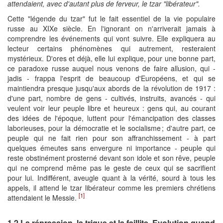
attendaient, avec d'autant plus de ferveur, le tzar "libérateur".
Cette "légende du tzar" fut le fait essentiel de la vie populaire
russe au XIXe siècle. En l'ignorant on n'arriverait jamais à
comprendre les événements qui vont suivre. Elle expliquera au
lecteur certains phénomènes qui autrement, resteraient
mystérieux. D'ores et déjà, elle lui explique, pour une bonne part,
ce paradoxe russe auquel nous venons de faire allusion, qui -
jadis - frappa l'esprit de beaucoup d'Européens, et qui se
maintiendra presque jusqu'aux abords de la révolution de 1917 :
d'une part, nombre de gens - cultivés, instruits, avancés - qui
veulent voir leur peuple libre et heureux : gens qui, au courant
des idées de l'époque, luttent pour l'émancipation des classes
laborieuses, pour la démocratie et le socialisme ; d'autre part, ce
peuple qui ne fait rien pour son affranchissement - à part
quelques émeutes sans envergure ni importance - peuple qui
reste obstinément prosterné devant son idole et son rêve, peuple
qui ne comprend même pas le geste de ceux qui se sacrifient
pour lui. Indifférent, aveugle quant à la vérité, sourd à tous les
appels, il attend le tzar libérateur comme les premiers chrétiens
[1]
attendaient le Messie.
1.2 La répression, la trique et la faillite. Evolution quand