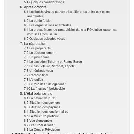
5.4 Quelques considérations
6. Après octobre
6.1 Les bolcheviks au pouvoir ; les différends entre eux et les
anarchistes
6.2 La pente fatale
6.3 Les organisations anarchistes
6.4 La presse inconnue (anarchiste) dans la Révolution russe : sa
voix, ses luttes, sa fin
6.5 Quelques épisodes vécus
7. La répression
7.1 Les préparatifs
7.2 Le déclenchement
7.3 En pleine furie
7.4 Le cas Léon Tchorny et Fanny Baron
7.5 Le cas Lefèvre, Vergeat, Lepetit
7.6 Un épisode vécu
7.7 L'accord final
7.8 L'étouffoir
7.9 Le truc des " délégations "
7.10 La " justice " bolcheviste
8. L'Etat bolcheviste
8.1 La nature de l'État
8.2 Situation des ouvriers
8.3 Situation des paysans
8.4 Situation des fonctionnaires
8.5 La structure politique
8.6 Vue d'ensemble
8.7 Les " réalisations "
8.8 La Contre-Révolution