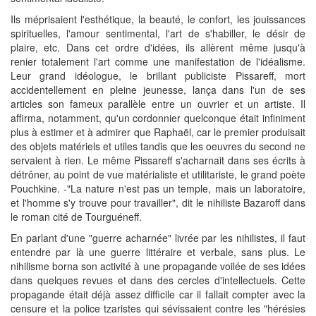
Ils méprisaient l'esthétique, la beauté, le confort, les jouissances
spirituelles, l'amour sentimental, l'art de s'habiller, le désir de
plaire, etc. Dans cet ordre d'idées, ils allèrent même jusqu'à
renier totalement l'art comme une manifestation de l'idéalisme.
Leur grand idéologue, le brillant publiciste Pissareff, mort
accidentellement en pleine jeunesse, lança dans l'un de ses
articles son fameux parallèle entre un ouvrier et un artiste. Il
affirma, notamment, qu'un cordonnier quelconque était infiniment
plus à estimer et à admirer que Raphaël, car le premier produisait
des objets matériels et utiles tandis que les oeuvres du second ne
servaient à rien. Le même Pissareff s'acharnait dans ses écrits à
détrôner, au point de vue matérialiste et utilitariste, le grand poète
Pouchkine. -"La nature n'est pas un temple, mais un laboratoire,
et l'homme s'y trouve pour travailler", dit le nihiliste Bazaroff dans
le roman cité de Tourguéneff.
En parlant d'une "guerre acharnée" livrée par les nihilistes, il faut
entendre par là une guerre littéraire et verbale, sans plus. Le
nihilisme borna son activité à une propagande voilée de ses idées
dans quelques revues et dans des cercles d'intellectuels. Cette
propagande était déjà assez difficile car il fallait compter avec la
censure et la police tzaristes qui sévissaient contre les "hérésies