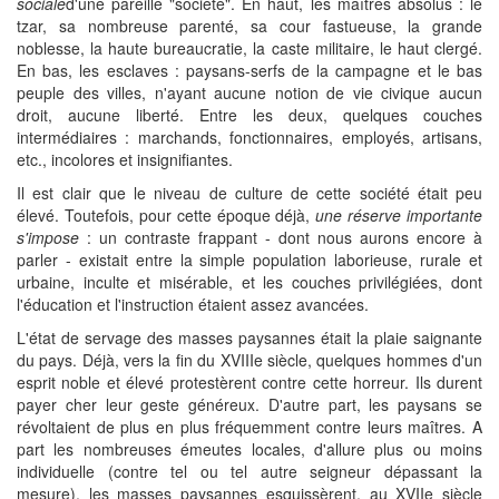
sociale
d'une pareille "société". En haut, les maîtres absolus : le
tzar, sa nombreuse parenté, sa cour fastueuse, la grande
noblesse, la haute bureaucratie, la caste militaire, le haut clergé.
En bas, les esclaves : paysans-serfs de la campagne et le bas
peuple des villes, n'ayant aucune notion de vie civique aucun
droit, aucune liberté. Entre les deux, quelques couches
intermédiaires : marchands, fonctionnaires, employés, artisans,
etc., incolores et insignifiantes.
Il est clair que le niveau de culture de cette société était peu
élevé. Toutefois, pour cette époque déjà,
une réserve importante
s'impose
: un contraste frappant - dont nous aurons encore à
parler - existait entre la simple population laborieuse, rurale et
urbaine, inculte et misérable, et les couches privilégiées, dont
l'éducation et l'instruction étaient assez avancées.
L'état de servage des masses paysannes était la plaie saignante
du pays. Déjà, vers la fin du XVIIIe siècle, quelques hommes d'un
esprit noble et élevé protestèrent contre cette horreur. Ils durent
payer cher leur geste généreux. D'autre part, les paysans se
révoltaient de plus en plus fréquemment contre leurs maîtres. A
part les nombreuses émeutes locales, d'allure plus ou moins
individuelle (contre tel ou tel autre seigneur dépassant la
mesure), les masses paysannes esquissèrent, au XVIIe siècle