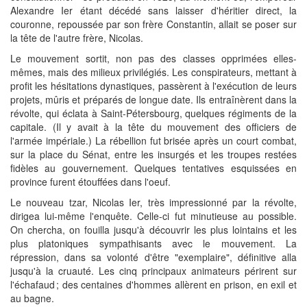
Alexandre Ier étant décédé sans laisser d'héritier direct, la
couronne, repoussée par son frère Constantin, allait se poser sur
la tête de l'autre frère, Nicolas.
Le mouvement sortit, non pas des classes opprimées elles-
mêmes, mais des milieux privilégiés. Les conspirateurs, mettant à
profit les hésitations dynastiques, passèrent à l'exécution de leurs
projets, mûris et préparés de longue date. Ils entraînèrent dans la
révolte, qui éclata à Saint-Pétersbourg, quelques régiments de la
capitale. (Il y avait à la tête du mouvement des officiers de
l'armée impériale.) La rébellion fut brisée après un court combat,
sur la place du Sénat, entre les insurgés et les troupes restées
fidèles au gouvernement. Quelques tentatives esquissées en
province furent étouffées dans l'oeuf.
Le nouveau tzar, Nicolas Ier, très impressionné par la révolte,
dirigea lui-même l'enquête. Celle-ci fut minutieuse au possible.
On chercha, on fouilla jusqu'à découvrir les plus lointains et les
plus platoniques sympathisants avec le mouvement. La
répression, dans sa volonté d'être "exemplaire", définitive alla
jusqu'à la cruauté. Les cinq principaux animateurs périrent sur
l'échafaud ; des centaines d'hommes allèrent en prison, en exil et
au bagne.