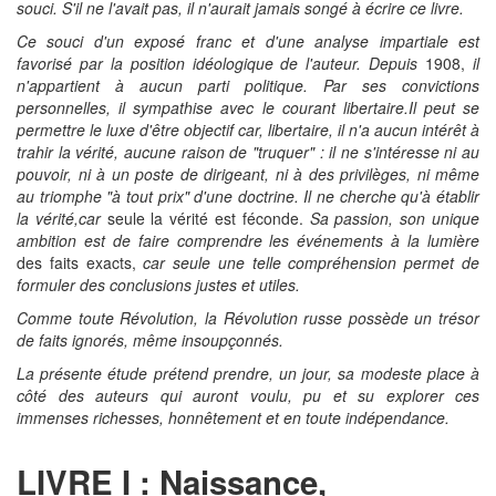
souci. S'il ne l'avait pas, il n'aurait jamais songé à écrire ce livre.
Ce souci d'un exposé franc et d'une analyse impartiale est
favorisé par la position idéologique de l'auteur. Depuis
1908,
il
n'appartient à aucun parti politique. Par ses convictions
personnelles, il sympathise avec le courant libertaire.Il peut se
permettre le luxe d'être objectif car, libertaire, il n'a aucun intérêt à
trahir la vérité, aucune raison de "truquer" : il ne s'intéresse ni au
pouvoir, ni à un poste de dirigeant, ni à des privilèges, ni même
au triomphe "à tout prix" d'une doctrine. Il ne cherche qu'à établir
la vérité,car
seule la vérité est féconde.
Sa passion, son unique
ambition est de faire comprendre les événements à la lumière
des faits exacts,
car seule une telle compréhension permet de
formuler des conclusions justes et utiles.
Comme toute Révolution, la Révolution russe possède un trésor
de faits ignorés, même insoupçonnés.
La présente étude prétend prendre, un jour, sa modeste
place à
côté des auteurs qui auront voulu, pu et su explorer
ces
immenses richesses, honnêtement et en toute indépendance.
LIVRE I : Naissance,