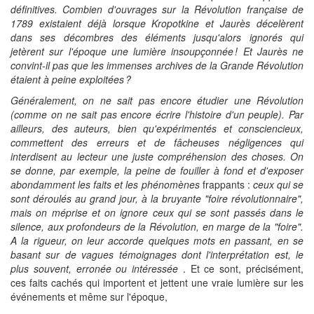
définitives. Combien d'ouvrages sur la Révolution française de
1789 existaient déjà lorsque Kropotkine et Jaurès décelèrent
dans ses décombres des éléments jusqu'alors ignorés qui
jetèrent sur l'époque une lumière insoupçonnée ! Et Jaurès ne
convint-il pas que les immenses archives de la Grande Révolution
étaient à peine exploitées ?
Généralement, on ne sait pas encore étudier une Révolution
(comme on ne sait pas encore écrire l'histoire d'un peuple). Par
ailleurs, des auteurs, bien qu'expérimentés et consciencieux,
commettent des erreurs et de fâcheuses négligences qui
interdisent au lecteur une juste compréhension des choses. On
se donne, par exemple, la peine de fouiller à fond et d'exposer
abondamment les faits et les phénomènes
frappants :
ceux qui se
sont déroulés au grand jour, à la bruyante "foire révolutionnaire",
mais on méprise et on ignore ceux qui se sont passés dans le
silence, aux profondeurs de la Révolution, en marge de la "foire".
A la rigueur, on leur accorde quelques mots en passant, en se
basant sur de vagues témoignages dont l'interprétation est, le
plus souvent, erronée ou intéressée
. Et ce sont, précisément,
ces faits cachés qui importent et jettent une vraie lumière sur les
événements et même sur l'époque,