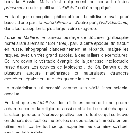
hors la Russie. Mais c'est uniquement au courant d'idées
précurseur
que le qualificatif "
nihiliste
" doit être appliqué.
En tant que conception philosophique, le nihilisme avait pour
base : d'une part, le
matérialisme
et, d'autre part,
l'individualisme,
dans leur acception la plus large, voire exagérée.
Force et Matière,
le fameux ouvrage de Büchner (philosophe
matérialiste allemand 1824-1899), paru à cette époque, fut traduit
en russe, lithographié clandestinement et répandu, malgré les
risques, avec un très grand succès, à des milliers d'exemplaires.
Ce livre devint le véritable évangile de la jeunesse intellectuelle
russe d'alors Les oeuvres de Moleschott, de Ch. Darwin et de
plusieurs auteurs matérialistes et naturalistes étrangers
exercèrent également une très grande influence.
Le matérialisme fut accepté comme une vérité incontestable,
absolue.
En tant que
matérialistes,
les nihilistes menèrent une guerre
acharnée contre la religion et aussi contre tout ce qui échappe à
la raison pure ou à l'épreuve positive, contre tout ce qui se trouve
en dehors des réalités matérielles ou des valeurs immédiatement
utiles, enfin contre tout ce qui appartient au domaine spirituel,
sentimental idéaliste.