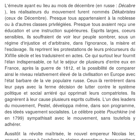
L'émeute ayant eu lieu au mois de décembre (en russe :
Décabre
), les réalisateurs du mouvement furent nommés
Dékabristes
(ceux de Décembre). Presque tous appartenaient à la noblesse
ou à d'autres classes privilégiées. Presque tous avaient reçu une
éducation et une instruction supérieures. Esprits larges, coeurs
sensibles, ils souffraient de voir leur peuple sombrer, sous un
régime d'injustice et d'arbitraire, dans l'ignorance, la misère et
l'esclavage. Ils reprirent les protestations de leurs précurseurs du
XVIIIe siècle et les traduisirent en actes. Ce qui surtout leur fournit
l'élan indispensable, ce fut le séjour de plusieurs d'entre eux en
France, après la guerre de 1812, et la possibilité de comparer
ainsi le niveau relativement élevé de la civilisation en Europe avec
l'état barbare de la vie populaire russe. Ceux-là rentrèrent dans
leur pays avec la ferme décision de lutter contre le système
politique et social arriéré qui opprimait leurs compatriotes. Ils
gagnèrent à leur cause plusieurs esprits cultivés. L'un des leaders
du mouvement, Pestel, développa même, dans son programme,
des ideés vaguement socialistes. Le célèbre poète
Pouchkine
(né
en 1799) sympathisait avec le mouvement, sans toutefois y
adhérer.
Aussitôt la révolte maîtrisée, le nouvel empereur Nicolas Ier,
apeuré, poussa à l'extrême le régime despotique, bureaucratique