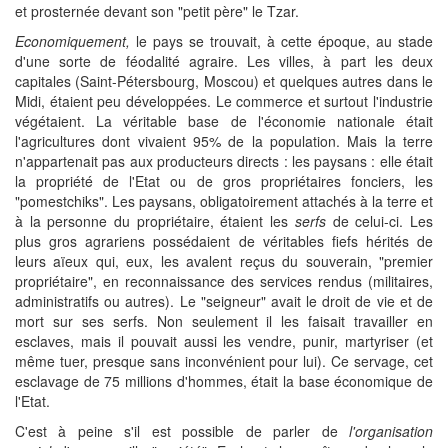
et prosternée devant son "petit père" le Tzar.
Economiquement,
le pays se trouvait, à cette époque, au stade
d'une sorte de féodalité agraire. Les villes, à part les deux
capitales (Saint-Pétersbourg, Moscou) et quelques autres dans le
Midi, étaient peu développées. Le commerce et surtout l'industrie
végétaient. La véritable base de l'économie nationale était
l'agricultures dont vivaient 95% de la population. Mais la terre
n'appartenait pas aux producteurs directs : les paysans : elle était
la propriété de l'Etat ou de gros propriétaires fonciers, les
"pomestchiks". Les paysans, obligatoirement attachés à la terre et
à la personne du propriétaire, étaient les
serfs
de celui-ci. Les
plus gros agrariens possédaient de véritables fiefs hérités de
leurs aïeux qui, eux, les avalent reçus du souverain, "premier
propriétaire", en reconnaissance des services rendus (militaires,
administratifs ou autres). Le "seigneur" avait le droit de vie et de
mort sur ses serfs. Non seulement il les faisait travailler en
esclaves, mais il pouvait aussi les vendre, punir, martyriser (et
même tuer, presque sans inconvénient pour lui). Ce servage, cet
esclavage de 75 millions d'hommes, était la base économique de
l'Etat.
C'est à peine s'il est possible de parler de
l'organisation