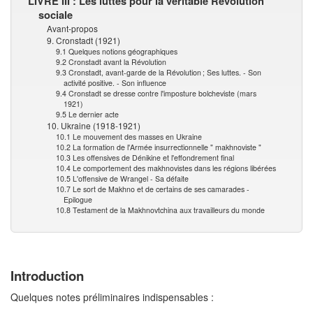
LIVRE III : Les luttes pour la véritable Révolution
sociale
Avant-propos
9. Cronstadt (1921)
9.1 Quelques notions géographiques
9.2 Cronstadt avant la Révolution
9.3 Cronstadt, avant-garde de la Révolution ; Ses luttes. - Son
activité positive. - Son influence
9.4 Cronstadt se dresse contre l'imposture bolcheviste (mars
1921)
9.5 Le dernier acte
10. Ukraine (1918-1921)
10.1 Le mouvement des masses en Ukraine
10.2 La formation de l'Armée insurrectionnelle " makhnoviste "
10.3 Les offensives de Dénikine et l'effondrement final
10.4 Le comportement des makhnovistes dans les régions libérées
10.5 L'offensive de Wrangel - Sa défaite
10.7 Le sort de Makhno et de certains de ses camarades -
Epilogue
10.8 Testament de la Makhnovtchina aux travailleurs du monde
Introduction
Quelques notes préliminaires indispensables :