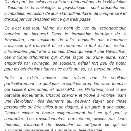
D'autre part, les sciences-clefs des phénomènes de la Révolution
- l'économie, la sociologie, la psychologie - sont présentement
incapables, en raison de leur état rudimentaire, de comprendre et
d'expliquer convenablement ce qui s'est passé.
Ce n'est pas tout. Même du point de vue du "reportage"pur,
combien de lacunes !
Dans le formidable tourbillon de la
Révolution, une multitude de faits, engloutis par d'énormes
crevasses qui s'ouvrent et se referment à tout instant, restent
introuvables, peut-être à jamais. Ceux qui vivent une Révolution,
ces millions d'hommes qui, d'une façon ou d'une autre, sont
emportés par l'ouragan, se soucient, hélas !
fort peu de noter,
pour les générations futures ce qu'ils ont vu, su, pensé ou vécu.
Enfin, il existe encore une raison que je souligne
particulièrement : à quelques exceptions près, les rares témoins
qui laissent des notes, et aussi MM. les Historiens,
sont d'une
partialité écoeurante.
Chacun cherche et trouve à volonté, dans
une Révolution, des éléments qui peuvent étayer une thèse
personnelle ou être utiles à un dogme, à un parti, à une caste.
Chacun cache et écarte soigneusement tout ce qui peut y
contredire. Les révolutionnaires eux-mêmes, divisés par leurs
théories, s'efforcent de dissimuler ou défigurer ce qui ne
s'accorde pas exactement avec telle ou telle doctrine.