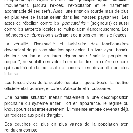
impunément, jusqu'à l'excès, I'exploitation et le traitement
abominable dé ses serfs. Aussi, une irritation sourde mais de plus
en plus vive se faisait sentir dans les masses paysannes. Les
actes de rébellion contre les "
pomestchiks
" (seigneurs) et aussi
contre les autorités locales se multipliaient dangereusement. Les
méthodes de répression s'avéraient de moins en moins efficaces.
La vénalité, I'incapacité et l'arbitraire des fonctionnaires
devenaient de plus en plus insupportables. Le tzar, ayant besoin
de leur soutien et de leurs triques pour "tenir le peuple en
respect", ne voulait rien voir ni rien entendre. La colère de ceux
qui souffraient de cet état de choses n'en devenait que plus
intense.
Les forces vives de la société restaient figées. Seule, la routine
officielle était admise, encore qu'absurde et impuissante.
Une pareille situation menait fatalement à une décomposition
prochaine du système entier. Fort en apparence, le régime du
knout pourrissait intérieurement. L'immense empire devenait déjà
un "colosse aux pieds d'argile".
Des couches de plus en plus vastes de la popolation s'en
rendaient compte.