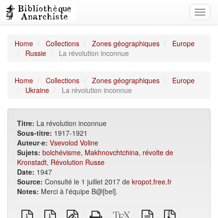
Toggl
navig
Home
Collections
Zones géographiques
Europe
Russie
La révolution inconnue
Home
Collections
Zones géographiques
Europe
Ukraine
La révolution inconnue
Titre:
La révolution inconnue
Sous-titre:
1917-1921
Auteur·e:
Vsevolod Voline
Sujets:
bolchévisme
,
Makhnovchtchina
,
révolte de
Kronstadt
,
Révolution Russe
Date:
1947
Source:
Consulté le 1 juillet 2017 de
kropot.free.fr
Notes:
Merci à l'équipe B@[bel].
PDF
PDF
EPUB
HTML
Source
texte
Fichiers