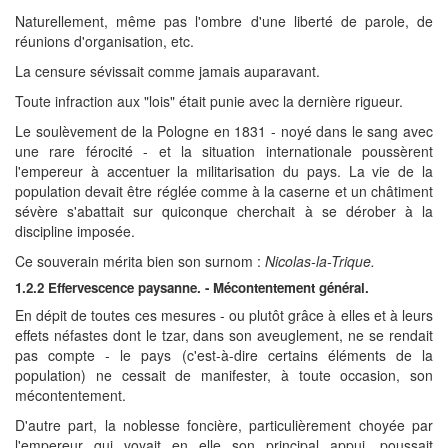
Naturellement, même pas l'ombre d'une liberté de parole, de
réunions d'organisation, etc.
La censure sévissait comme jamais auparavant.
Toute infraction aux "lois" était punie avec la dernière rigueur.
Le soulèvement de la Pologne en 1831 - noyé dans le sang avec
une rare férocité - et la situation internationale poussèrent
l'empereur à accentuer la militarisation du pays. La vie de la
population devait être réglée comme à la caserne et un châtiment
sévère s'abattait sur quiconque cherchait à se dérober à la
discipline imposée.
Ce souverain mérita bien son surnom :
Nicolas-la-Trique.
1.2.2 Effervescence paysanne. - Mécontentement général.
En dépit de toutes ces mesures - ou plutôt grâce à elles et à leurs
effets néfastes dont le tzar, dans son aveuglement, ne se rendait
pas compte - le pays (c'est-à-dire certains éléments de la
population) ne cessait de manifester, à toute occasion, son
mécontentement.
D'autre part, la noblesse foncière, particulièrement choyée par
l'empereur qui voyait en elle son principal appui, poussait