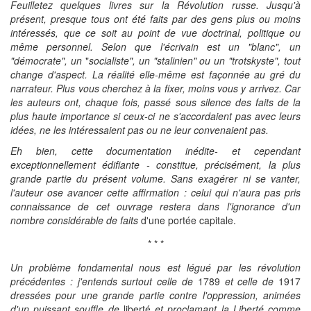
Feuilletez quelques livres sur la Révolution russe. Jusqu'à
présent, presque tous ont été faits par des gens plus ou moins
intéressés, que ce soit au point de vue doctrinal, politique ou
même personnel. Selon que l'écrivain est un "blanc", un
"démocrate", un
"
socialiste", un "stalinien" ou un "trotskyste", tout
change d'aspect. La réalité elle-même est façonnée au gré du
narrateur. Plus vous cherchez à la fixer, moins vous y arrivez. Car
les auteurs ont, chaque fois, passé sous silence des faits de la
plus haute importance si ceux-ci ne s'accordaient pas avec leurs
idées, ne les intéressaient pas ou ne leur convenaient pas.
Eh bien, cette documentation inédite- et cependant
exceptionnellement édifiante - constitue, précisément, la plus
grande partie du présent volume. Sans exagérer ni se vanter,
l'auteur ose avancer cette affirmation : celui qui n'aura pas pris
connaissance de cet ouvrage restera dans l'ignorance d'un
nombre considérable de faits
d'une portée capitale.
* * *
Un problème fondamental nous est légué par les révolution
précédentes : j'entends surtout celle de
1789
et celle de
1917
dressées pour une grande partie contre l'oppression, animées
d'un puissant souffle de
liberté
et proclamant la Liberté comme