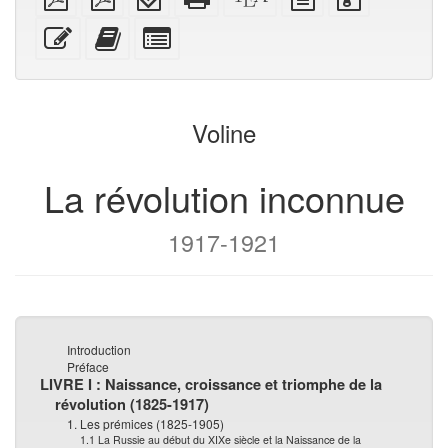
brut
A4
(pour
autonome
XeLaTeX
source
source
imposé
appareils
(imprimable)
brut
avec
Modifier
Ajouter
Individuellement
mobiles)
pièces
ce
ce
sélectionner
jointes
texte
texte
des
au
parties
générateur
pour
Voline
de
le
livres
générateur
de
La révolution inconnue
livres
1917-1921
Introduction
Préface
LIVRE I : Naissance, croissance et triomphe de la
révolution (1825-1917)
1. Les prémices (1825-1905)
1.1 La Russie au début du XIXe siècle et la Naissance de la