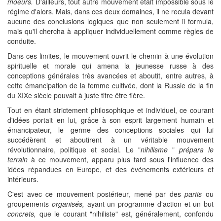
moeurs.
D'ailleurs, tout autre mouvement était impossible sous le
régime d'alors. Mais, dans ces deux domaines, il ne recula devant
aucune des conclusions logiques que non seulement il formula,
mais qu'il chercha à appliquer individuellement comme règles de
conduite.
Dans ces limites, le mouvement ouvrit le chemin à une évolution
spirituelle et morale qui amena la jeunesse russe à des
conceptions générales très avancées et aboutit, entre autres, à
cette émancipation de la femme cultivée, dont la Russie de la fin
du XIXe siècle pouvait à juste titre être fière.
Tout en étant strictement philosophique et individuel, ce courant
d'idées portait en lui, grâce à son esprit largement humain et
émancipateur, le germe des conceptions sociales qui lui
succédèrent et aboutirent à un véritable mouvement
révolutionnaire, politique et social. Le "
nihilisme
"
prépara le
terrain
à ce mouvement, apparu plus tard sous l'influence des
idées répandues en Europe, et des événements extérieurs et
intérieurs.
C'est avec ce mouvement postérieur, mené par des
partis
ou
groupements
organisés,
ayant un programme d'action et un but
concrets,
que le courant "nihiliste" est, généralement, confondu