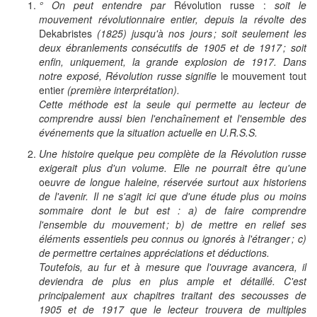
° On peut entendre par
Révolution russe :
soit le
mouvement révolutionnaire entier, depuis la révolte des
Dekabristes
(1825)
jusqu'à nos jours ; soit seulement les
deux ébranlements consécutifs de 1905 et de 1917 ; soit
enfin, uniquement, la grande explosion de 1917. Dans
notre exposé, Révolution russe signifie
le mouvement tout
entier
(première interprétation).
Cette méthode est la seule qui permette au lecteur de
comprendre aussi bien l'enchaînement et l'ensemble des
événements que la situation actuelle en U.R.S.S.
Une histoire quelque peu complète de la Révolution russe
exigerait plus d'un volume. Elle ne pourrait être qu'une
oe
uvre de longue haleine, réservée surtout aux historiens
de l'avenir. Il ne s'agit ici que d'une étude plus ou moins
sommaire dont le but est : a) de faire comprendre
l'ensemble du mouvement ; b) de mettre en relief ses
éléments essentiels peu connus ou ignorés à l'étranger ; c)
de permettre certaines appréciations et déductions.
Toutefois, au fur et à mesure que l'ouvrage avancera, il
deviendra de plus en plus ample et détaillé. C'est
principalement aux chapitres traitant des secousses de
1905 et de 1917 que le lecteur trouvera de multiples