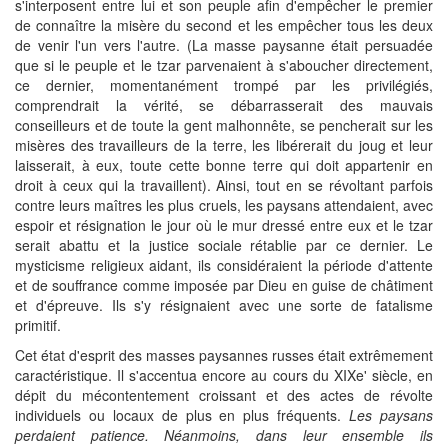
s'interposent entre lui et son peuple afin d'empêcher le premier
de connaître la misère du second et les empêcher tous les deux
de venir l'un vers l'autre. (La masse paysanne était persuadée
que si le peuple et le tzar parvenaient à s'aboucher directement,
ce dernier, momentanément trompé par les privilégiés,
comprendrait la vérité, se débarrasserait des mauvais
conseilleurs et de toute la gent malhonnête, se pencherait sur les
misères des travailleurs de la terre, les libérerait du joug et leur
laisserait, à eux, toute cette bonne terre qui doit appartenir en
droit à ceux qui la travaillent). Ainsi, tout en se révoltant parfois
contre leurs maîtres les plus cruels, les paysans attendaient, avec
espoir et résignation le jour où le mur dressé entre eux et le tzar
serait abattu et la justice sociale rétablie par ce dernier. Le
mysticisme religieux aidant, ils considéraient la période d'attente
et de souffrance comme imposée par Dieu en guise de châtiment
et d'épreuve. Ils s'y résignaient avec une sorte de fatalisme
primitif.
Cet état d'esprit des masses paysannes russes était extrêmement
caractéristique. Il s'accentua encore au cours du XIXe' siècle, en
dépit du mécontentement croissant et des actes de révolte
individuels ou locaux de plus en plus fréquents.
Les paysans
perdaient patience. Néanmoins, dans leur ensemble ils