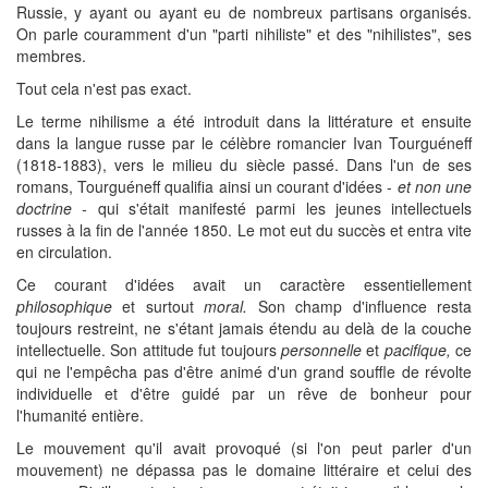
Russie, y ayant ou ayant eu de nombreux partisans organisés.
On parle couramment d'un "parti nihiliste" et des "nihilistes", ses
membres.
Tout cela n'est pas exact.
Le terme nihilisme a été introduit dans la littérature et ensuite
dans la langue russe par le célèbre romancier Ivan Tourguéneff
(1818-1883), vers le milieu du siècle passé. Dans l'un de ses
romans, Tourguéneff qualifia ainsi un courant d'idées -
et non une
doctrine -
qui s'était manifesté parmi les jeunes intellectuels
russes à la fin de l'année 1850. Le mot eut du succès et entra vite
en circulation.
Ce courant d'idées avait un caractère essentiellement
philosophique
et surtout
moral.
Son champ d'influence resta
toujours restreint, ne s'étant jamais étendu au delà de la couche
intellectuelle. Son attitude fut toujours
personnelle
et
pacifique,
ce
qui ne l'empêcha pas d'être animé d'un grand souffle de révolte
individuelle et d'être guidé par un rêve de bonheur pour
l'humanité entière.
Le mouvement qu'il avait provoqué (si l'on peut parler d'un
mouvement) ne dépassa pas le domaine littéraire et celui des