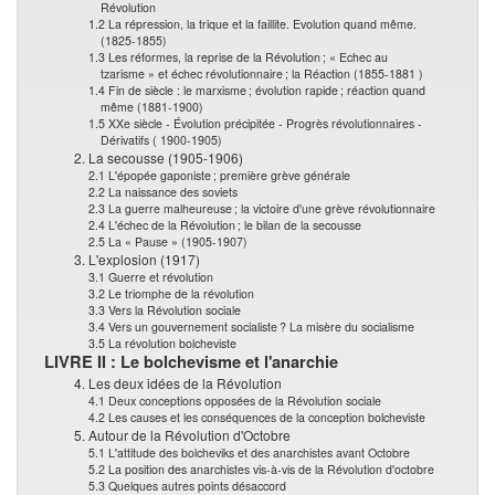
Révolution
1.2 La répression, la trique et la faillite. Evolution quand même.
(1825-1855)
1.3 Les réformes, la reprise de la Révolution ; « Echec au
tzarisme » et échec révolutionnaire ; la Réaction (1855-1881 )
1.4 Fin de siècle : le marxisme ; évolution rapide ; réaction quand
même (1881-1900)
1.5 XXe siècle - Évolution précipitée - Progrès révolutionnaires -
Dérivatifs ( 1900-1905)
2. La secousse (1905-1906)
2.1 L'épopée gaponiste ; première grève générale
2.2 La naissance des soviets
2.3 La guerre malheureuse ; la victoire d'une grève révolutionnaire
2.4 L'échec de la Révolution ; le bilan de la secousse
2.5 La « Pause » (1905-1907)
3. L'explosion (1917)
3.1 Guerre et révolution
3.2 Le triomphe de la révolution
3.3 Vers la Révolution sociale
3.4 Vers un gouvernement socialiste ? La misère du socialisme
3.5 La révolution bolcheviste
LIVRE II : Le bolchevisme et l'anarchie
4. Les deux idées de la Révolution
4.1 Deux conceptions opposées de la Révolution sociale
4.2 Les causes et les conséquences de la conception bolcheviste
5. Autour de la Révolution d'Octobre
5.1 L'attitude des bolcheviks et des anarchistes avant Octobre
5.2 La position des anarchistes vis-à-vis de la Révolution d'octobre
5.3 Quelques autres points désaccord