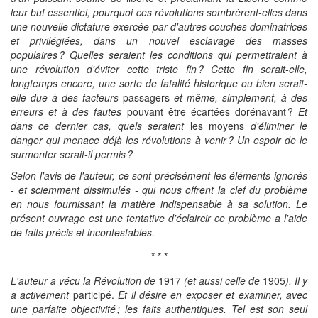
leur but essentiel, pourquoi ces révolutions sombrèrent-elles dans
une nouvelle dictature exercée par d'autres couches dominatrices
et privilégiées, dans un nouvel esclavage des masses
populaires ? Quelles seraient les conditions qui permettraient à
une révolution d'éviter cette triste fin ? Cette fin serait-elle,
longtemps encore, une sorte de fatalité historique ou bien serait-
elle due à des facteurs
passagers
et même, simplement, à des
erreurs et à des fautes
pouvant être écartées dorénavant ?
Et
dans ce dernier cas, quels seraient
les moyens
d'éliminer le
danger qui menace déjà les révolutions à venir ? Un espoir de le
surmonter serait-il permis ?
Selon l'avis de l'auteur, ce sont précisément les éléments ignorés
- et sciemment dissimulés - qui nous offrent la clef du problème
en nous fournissant la matière indispensable à sa solution. Le
présent ouvrage est une tentative d'éclaircir ce problème a l'aide
de faits précis et incontestables.
* * *
L'auteur a vécu la Révolution de
1917
(et aussi celle de
1905
). Il y
a activement
participé.
Et il désire en exposer et examiner, avec
une parfaite objectivité ; les faits authentiques. Tel est son seul