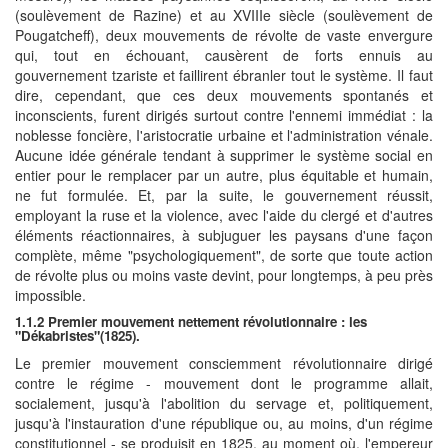
(soulèvement de Razine) et au XVIIIe siècle (soulèvement de
Pougatcheff), deux mouvements de révolte de vaste envergure
qui, tout en échouant, causèrent de forts ennuis au
gouvernement tzariste et faillirent ébranler tout le système. Il faut
dire, cependant, que ces deux mouvements spontanés et
inconscients, furent dirigés surtout contre l'ennemi immédiat : la
noblesse foncière, I'aristocratie urbaine et l'administration vénale.
Aucune idée générale tendant à supprimer le système social en
entier pour le remplacer par un autre, plus équitable et humain,
ne fut formulée. Et, par la suite, le gouvernement réussit,
employant la ruse et la violence, avec l'aide du clergé et d'autres
éléments réactionnaires, à subjuguer les paysans d'une façon
complète, même "psychologiquement", de sorte que toute action
de révolte plus ou moins vaste devint, pour longtemps, à peu près
impossible.
1.1.2 Premier mouvement nettement révolutionnaire : les
"Dékabristes"(1825).
Le premier mouvement consciemment révolutionnaire dirigé
contre le régime - mouvement dont le programme allait,
socialement, jusqu'à l'abolition du servage et, politiquement,
jusqu'à l'instauration d'une république ou, au moins, d'un régime
constitutionnel - se produisit en 1825, au moment où, l'empereur