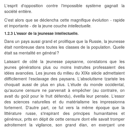
L'esprit d'opposition contre l'impossible système gagnait la
société entière.
C'est alors que se déclencha cette magnifique évolution - rapide
et importante - de la jeune couche
intellectuelle.
1.2.3 L'essor de la jeunesse intellectuelle.
Dans un pays aussi grand et prolifique que la Russie, la jeunesse
était nombreuse dans toutes les classes de la population. Queile
était sa mentalité en général ?
Laissant de côté la jeunesse paysanne, constatons que les
jeunes générations plus ou moins instruites professaient des
idées avancées. Les jeunes du milieu du XIXe siècle admettaient
diifficilement l'esclavage des paysans. L'absolutisme tzariste les
choquait aussi de plus en plus. L'étude du monde occidental,
qu'aucune censure ne parvenait à empêcher (au contraire, on
avait du goût pour le fruit défendu), éveilla leur pensée. L'essor
des sciences naturelles et du matérialisme les impressionna
fortement. D'autre part, ce fut vers la même époque que la
littérature russe, s'inspirant des principes humanitaires et
généreux, prits en dépit de cette censure dont elle savait tromper
adroitement la vigilance, son grand élan, en exerçant une