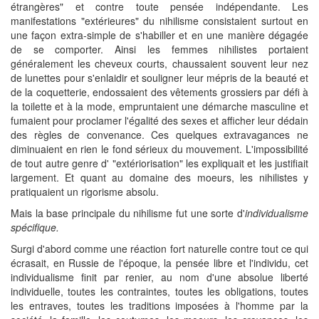
étrangères" et contre toute pensée indépendante. Les
manifestations "extérieures" du nihilisme consistaient surtout en
une façon extra-simple de s'habiller et en une manière dégagée
de se comporter. Ainsi les femmes nihilistes portaient
généralement les cheveux courts, chaussaient souvent leur nez
de lunettes pour s'enlaidir et souligner leur mépris de la beauté et
de la coquetterie, endossaient des vêtements grossiers par défi à
la toilette et à la mode, empruntaient une démarche masculine et
fumaient pour proclamer l'égalité des sexes et afficher leur dédain
des règles de convenance. Ces quelques extravagances ne
diminuaient en rien le fond sérieux du mouvement. L'impossibilité
de tout autre genre d' "extériorisation" les expliquait et les justifiait
largement. Et quant au domaine des moeurs, les nihilistes y
pratiquaient un rigorisme absolu.
Mais la base principale du nihilisme fut une sorte d'
individualisme
spécifique.
Surgi d'abord comme une réaction fort naturelle contre tout ce qui
écrasait, en Russie de l'époque, la pensée libre et l'individu, cet
individualisme finit par renier, au nom d'une absolue liberté
individuelle, toutes les contraintes, toutes les obligations, toutes
les entraves, toutes les traditions imposées à l'homme par la