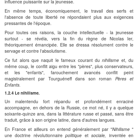
influence puissante sur la jeunesse.
En même temps, économiquement, le travail des serfs et
l'absence de toute liberté ne répondaient plus aux exigences
pressantes de l'époque.
Pour toutes ces raisons, la couche intellectuelle - la jeunesse
surtout - se révéla, vers la fin du règne de Nicolas Ier,
théoriquement émancipée. Elle se dressa résolument contre le
servage et contre l'absolutisme.
Ce fut alors que naquit le fameux courant du
nihilisme
et, du
même coup, le conflit aigu entre les "pères", plus conservateurs,
et les "enfants", farouchement avancés conflit peint
magistralement par Tourguéneff dans son roman
Pères et
Enfants.
1.2.4 Le nihilisme.
Un malentendu fort répandu et profondément enraciné
accompagne, en dehors de la Russie, ce mot né, il y a quelque
soixante-quinze ans, dans la littérature russe et passé, sans être
traduit, grâce à son origine latine, dans d'autres langues.
En France et ailleurs on entend généralement par "
Nihilisme
"
une doctrine révolutionnaire
politique
et
sociale,
inventée en