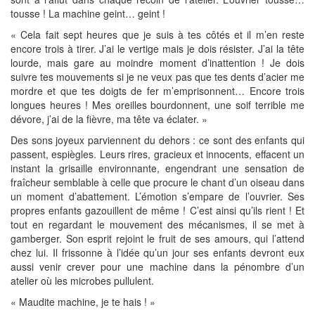
tousse ! La machine geint… geint !
« Cela fait sept heures que je suis à tes côtés et il m’en reste
encore trois à tirer. J’ai le vertige mais je dois résister. J’ai la tête
lourde, mais gare au moindre moment d’inattention ! Je dois
suivre tes mouvements si je ne veux pas que tes dents d’acier me
mordre et que tes doigts de fer m’emprisonnent… Encore trois
longues heures ! Mes oreilles bourdonnent, une soif terrible me
dévore, j’ai de la fièvre, ma tête va éclater. »
Des sons joyeux parviennent du dehors : ce sont des enfants qui
passent, espiègles. Leurs rires, gracieux et innocents, effacent un
instant la grisaille environnante, engendrant une sensation de
fraîcheur semblable à celle que procure le chant d’un oiseau dans
un moment d’abattement. L’émotion s’empare de l’ouvrier. Ses
propres enfants gazouillent de même ! C’est ainsi qu’ils rient ! Et
tout en regardant le mouvement des mécanismes, il se met à
gamberger. Son esprit rejoint le fruit de ses amours, qui l’attend
chez lui. Il frissonne à l’idée qu’un jour ses enfants devront eux
aussi venir crever pour une machine dans la pénombre d’un
atelier où les microbes pullulent.
« Maudite machine, je te hais ! »