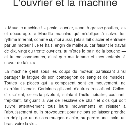
L'ouvrier et la machine
« Maudite machine ! » peste l’ouvrier, suant à grosse gouttes, las
et découragé. « Maudite machine qui m’obliges à suivre ton
rythme infernal, comme si, moi aussi, j’étais fait d’acier et entraîné
par un moteur ! Je te hais, engin de malheur, car faisant le travail
de dix, vingt ou trente ouvriers, tu m’ôtes le pain de la bouche —
et tu me condamnes, ainsi que ma femme et mes enfants, à
crever de faim. »
La machine geint sous les coups du moteur, paraissant ainsi
partager la fatigue de son compagnon de sang et de muscles.
Toutes les pièces qui la composent sont en mouvement, ne
s’arrêtant jamais. Certaines glissent, d’autres tressaillent. Celles-
ci oscillent, celles-là pivotent, suintant l’huile noirâtre, couinant,
trépidant, fatiguant la vue de l’esclave de chair et d’os qui doit
suivre attentivement tous leurs mouvements et résister à
l’abrutissement qu’ils provoquent pour ne pas se laisser prendre
un doigt par un de ces rouages d’acier, ou perdre une main, un
bras, voire la vie…