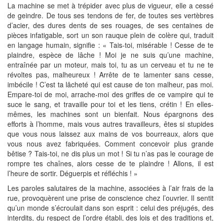
La machine se met à trépider avec plus de vigueur, elle a cessé
de geindre. De tous ses tendons de fer, de toutes ses vertèbres
d’acier, des dures dents de ses rouages, de ses centaines de
pièces infatigable, sort un son rauque plein de colère qui, traduit
en langage humain, signifie : « Tais-toi, misérable ! Cesse de te
plaindre, espèce de lâche ! Moi je ne suis qu’une machine,
entraînée par un moteur, mais toi, tu as un cerveau et tu ne te
révoltes pas, malheureux ! Arrête de te lamenter sans cesse,
imbécile ! C’est ta lâcheté qui est cause de ton malheur, pas moi.
Empare-toi de moi, arrache-moi des griffes de ce vampire qui te
suce le sang, et travaille pour toi et les tiens, crétin ! En elles-
mêmes, les machines sont un bienfait. Nous épargnons des
efforts à l’homme, mais vous autres travailleurs, êtes si stupides
que vous nous laissez aux mains de vos bourreaux, alors que
vous nous avez fabriquées. Comment concevoir plus grande
bêtise ? Tais-toi, ne dis plus un mot ! Si tu n’as pas le courage de
rompre tes chaînes, alors cesse de te plaindre ! Allons, il est
l’heure de sortir. Déguerpis et réfléchis ! »
Les paroles salutaires de la machine, associées à l’air frais de la
rue, provoquèrent une prise de conscience chez l’ouvrier. Il sentit
qu’un monde s’écroulait dans son esprit : celui des préjugés, des
interdits, du respect de l’ordre établi, des lois et des traditions et,