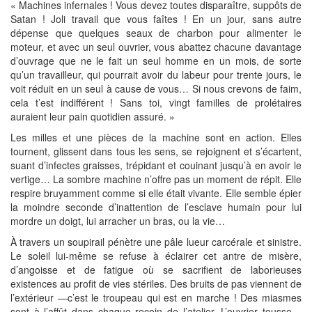
« Machines infernales ! Vous devez toutes disparaître, suppôts de
Satan ! Joli travail que vous faîtes ! En un jour, sans autre
dépense que quelques seaux de charbon pour alimenter le
moteur, et avec un seul ouvrier, vous abattez chacune davantage
d’ouvrage que ne le fait un seul homme en un mois, de sorte
qu’un travailleur, qui pourrait avoir du labeur pour trente jours, le
voit réduit en un seul à cause de vous… Si nous crevons de faim,
cela t’est indifférent ! Sans toi, vingt familles de prolétaires
auraient leur pain quotidien assuré. »
Les milles et une pièces de la machine sont en action. Elles
tournent, glissent dans tous les sens, se rejoignent et s’écartent,
suant d’infectes graisses, trépidant et couinant jusqu’à en avoir le
vertige… La sombre machine n’offre pas un moment de répit. Elle
respire bruyamment comme si elle était vivante. Elle semble épier
la moindre seconde d’inattention de l’esclave humain pour lui
mordre un doigt, lui arracher un bras, ou la vie…
À travers un soupirail pénètre une pâle lueur carcérale et sinistre.
Le soleil lui-même se refuse à éclairer cet antre de misère,
d’angoisse et de fatigue où se sacrifient de laborieuses
existences au profit de vies stériles. Des bruits de pas viennent de
l’extérieur —c’est le troupeau qui est en marche ! Des miasmes
sont à l’affût dans chaque recoin de l’atelier. L’ouvrier tousse…