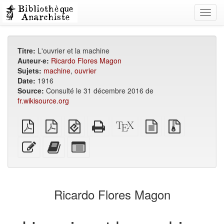
Toggl
navig
Titre:
L'ouvrier et la machine
Auteur·e:
Ricardo Flores Magon
Sujets:
machine
,
ouvrier
Date:
1916
Source:
Consulté le 31 décembre 2016 de
fr.wikisource.org
PDF
PDF
EPUB
HTML
Source
texte
Fichiers
brut
A4
(pour
autonome
XeLaTeX
source
source
imposé
appareils
(imprimable)
brut
avec
Modifier
Ajouter
Individuellement
mobiles)
pièces
ce
ce
sélectionner
jointes
texte
texte
des
au
parties
générateur
pour
Ricardo Flores Magon
de
le
livres
générateur
de
livres