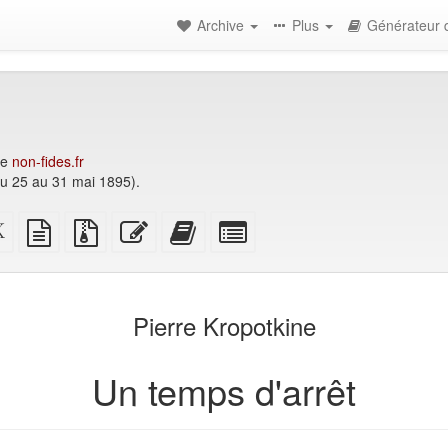
Archive
Plus
Générateur d
de
non-fides.fr
u 25 au 31 mai 1895).
Source
texte
Fichiers
Modifier
Ajouter
Individuellement
ome
XeLaTeX
source
source
ce
ce
sélectionner
mable)
brut
avec
texte
texte
des
pièces
au
parties
jointes
générateur
pour
Pierre Kropotkine
de
le
livres
générateur
de
Un temps d'arrêt
livres