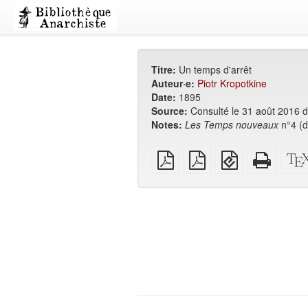
Titre:
Un temps d'arrêt
Auteur·e:
Piotr Kropotkine
Date:
1895
Source:
Consulté le 31 août 2016 
Notes:
Les Temps nouveaux
n°4 (d
PDF
PDF
EPUB
HTML
brut
A4
(pour
auton
imposé
appareils
(impri
mobiles)