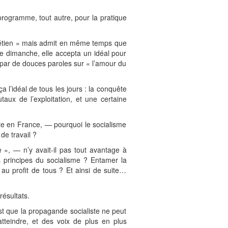
programme, tout autre, pour la pratique
 chrétien » mais admit en même temps que
 le dimanche, elle accepta un idéal pour
e par de douces paroles sur « l’amour du
a l’idéal de tous les jours : la conquête
utaux de l’exploitation, et une certaine
te en France, — pourquoi le socialisme
 de travail ?
e », — n’y avait-il pas tout avantage à
s principes du socialisme ? Entamer la
e au profit de tous ? Et ainsi de suite…
résultats.
st que la propagande socialiste ne peut
tteindre, et des voix de plus en plus