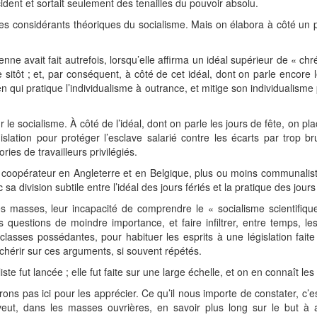
cident et sortait seulement des tenailles du pouvoir absolu.
 les considérants théoriques du socialisme. Mais on élabora à côté un 
enne avait fait autrefois, lorsqu’elle affirma un idéal supérieur de «
de sitôt ; et, par conséquent, à côté de cet idéal, dont on parle encore
ien qui pratique l’individualisme à outrance, et mitige son individualism
e socialisme. À côté de l’idéal, dont on parle les jours de fête, on plaç
islation pour protéger l’esclave salarié contre les écarts par trop br
ies de travailleurs privilégiés.
 coopérateur en Angleterre et en Belgique, plus ou moins communalis
 sa division subtile entre l’idéal des jours fériés et la pratique des jours
des masses, leur incapacité de comprendre le « socialisme scientifiqu
 questions de moindre importance, et faire infiltrer, entre temps, le
des classes possédantes, pour habituer les esprits à une législation fait
nchérir sur ces arguments, si souvent répétés.
te fut lancée ; elle fut faite sur une large échelle, et on en connaît les 
ns pas ici pour les apprécier. Ce qu’il nous importe de constater, c’e
eut, dans les masses ouvrières, en savoir plus long sur le but à a