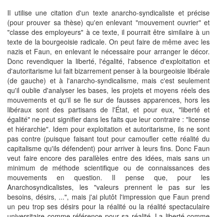
Il utilise une citation d'un texte anarcho-syndicaliste et précise
(pour prouver sa thèse) qu'en enlevant "mouvement ouvrier" et
"classe des employeurs" à ce texte, il pourrait être similaire à un
texte de la bourgeoisie radicale. On peut faire de même avec les
nazis et Faun, en enlevant le nécessaire pour arranger le décor.
Donc revendiquer la liberté, l'égalité, l'absence d'exploitation et
d'autoritarisme lui fait bizarrement penser à la bourgeoisie libérale
(de gauche) et à l'anarcho-syndicalisme, mais c'est seulement
qu'il oublie d'analyser les bases, les projets et moyens réels des
mouvements et qu'il se fie sur de fausses apparences, hors les
libéraux sont des partisans de l'État, et pour eux, "liberté et
égalité" ne peut signifier dans les faits que leur contraire : "license
et hiérarchie". Idem pour exploitation et autoritarisme, ils ne sont
pas contre (puisque faisant tout pour camoufler cette réalité du
capitalisme qu'ils défendent) pour arriver à leurs fins. Donc Faun
veut faire encore des parallèles entre des idées, mais sans un
minimum de méthode scientifique ou de connaissances des
mouvements en question. Il pense que, pour les
Anarchosyndicalistes, les "valeurs prennent le pas sur les
besoins, désirs, ...", mais j'ai plutôt l'impression que Faun prend
un peu trop ses désirs pour la réalité ou la réalité spectaculaire
universitaire comme référence pour sa réalité. La liberté comme