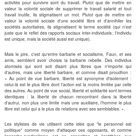
activités pour survivre sont du travail. Plutot que de mettre en
valeur la volonté sociale de supprimer le travail salarié et tout
travail inutile, ils stigmatisent un mot. Plutot que de mettre en
valeur la volonté sociale d'une société libre et d'annihiler les
sociétés autoritaires, ils stigmatisent le terme société (qui n'est
juste que le reflet des rapports sociaux inter-individuels ; l'individu
est unique, mais la société aussi est unique).
Mais le pire, c'est qu'entre barbarie et socialisme, Faun, et ses
amis, semblent avoir choisis la barbarie rebelle. Des individus
atomisés qui sont soit disant plus libres que n'importe qui
d'autres, mais une liberté barbare, et comme disait proudhon :
« Au point de vue barbare, liberté est synonyme d'isolement :
celui-là est le plus libre dont l'action est la moins limitée par celle
des autres. Au point de vue social, liberté et solidarité sont termes
identiques : la liberté de chacun rencontrant dans la liberté
d'autrui, non plus une limite mais une auxiliaire, l'homme le plus
libre est celui qui a le plus de relations avec ses semblables. ».
Les stylistes de vie utilisent cette idée que "le personnel est
politique" comme moyen d'attaquer ces opposants, et comme
l'anarcho-syndicalisme est en opposition et l'antithèse aux