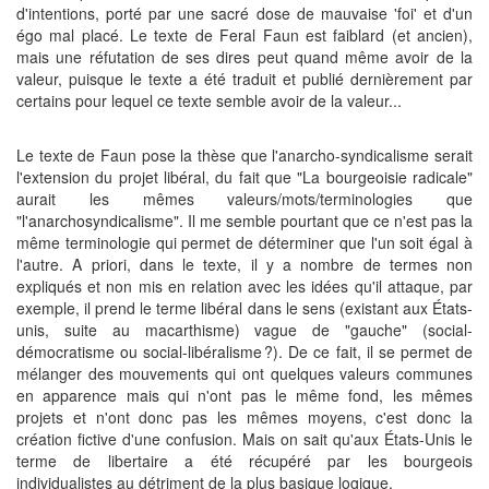
d'intentions, porté par une sacré dose de mauvaise 'foi' et d'un
égo mal placé. Le texte de Feral Faun est faiblard (et ancien),
mais une réfutation de ses dires peut quand même avoir de la
valeur, puisque le texte a été traduit et publié dernièrement par
certains pour lequel ce texte semble avoir de la valeur...
Le texte de Faun pose la thèse que l'anarcho-syndicalisme serait
l'extension du projet libéral, du fait que "La bourgeoisie radicale"
aurait les mêmes valeurs/mots/terminologies que
"l'anarchosyndicalisme". Il me semble pourtant que ce n'est pas la
même terminologie qui permet de déterminer que l'un soit égal à
l'autre. A priori, dans le texte, il y a nombre de termes non
expliqués et non mis en relation avec les idées qu'il attaque, par
exemple, il prend le terme libéral dans le sens (existant aux États-
unis, suite au macarthisme) vague de "gauche" (social-
démocratisme ou social-libéralisme ?). De ce fait, il se permet de
mélanger des mouvements qui ont quelques valeurs communes
en apparence mais qui n'ont pas le même fond, les mêmes
projets et n'ont donc pas les mêmes moyens, c'est donc la
création fictive d'une confusion. Mais on sait qu'aux États-Unis le
terme de libertaire a été récupéré par les bourgeois
individualistes au détriment de la plus basique logique.