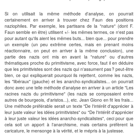
Si on utilisait la même méthode d'analyse, on pourrait
certainement en arriver à trouver chez Faun des positions
naziophiles. Par exemple, les partisans de la "nature" (dont F.
Faun semble en être) utilisent +/- les mêmes termes, ce n'est pas
pour autant qu'ils aient les mêmes buts... bien que... pour prendre
un exemple (un peu extrême certes, mais en prenant moins
réactionnaire, on peut en arriver à la même conclusion), une
partie des nazis ont mis en avant la "nature" ou d'autres
thématiques proche du primitivisme, avec force, faut il en déduire
que les primitivistes sont des nazis qui n'assument pas ? peut-être
bien, ce qui expliquerait pourquoi ils rejettent, comme les nazis,
les "libéraux" (gauche) et les anarcho-syndicalistes... on pourrait
donc avec une telle méthode d'analyse en arriver à un article "Les
racines nazis du primitivisme" (les nazis se composaient entre
autres de bourgeois, d'aristos...), etc. Jean Giono en fit les frais...
Une méthode préférable serait un texte "De l'intérêt d'apprécier à
leur juste valeur les idées primitivistes" ou "De l'intérêt d'apprécier
à leur juste valeur les idées anarcho-syndicalistes", ceci pour que
cela soit un apport à l'anarchisme, mais certains préfèrent la
caricature, le mensonge à la vérité, et le mépris à la justesse.