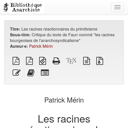
Toggl
navig
Titre:
Les racines réactionnaires du primitivisme
Sous-titre:
Critique du texte de Faun nommé "les racines
bourgeoises de l'anarchosyndicalisme"
Auteur·e:
Patrick Mérin
PDF
PDF
EPUB
HTML
Source
texte
Fichiers
brut
A4
(pour
autonome
XeLaTeX
source
source
imposé
appareils
(imprimable)
brut
avec
Modifier
Ajouter
Individuellement
mobiles)
pièces
ce
ce
sélectionner
jointes
texte
texte
des
au
parties
générateur
pour
Patrick Mérin
de
le
livres
générateur
de
Les racines
livres