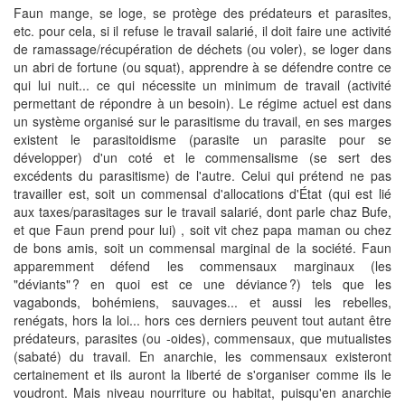
Faun mange, se loge, se protège des prédateurs et parasites,
etc. pour cela, si il refuse le travail salarié, il doit faire une activité
de ramassage/récupération de déchets (ou voler), se loger dans
un abri de fortune (ou squat), apprendre à se défendre contre ce
qui lui nuit... ce qui nécessite un minimum de travail (activité
permettant de répondre à un besoin). Le régime actuel est dans
un système organisé sur le parasitisme du travail, en ses marges
existent le parasitoidisme (parasite un parasite pour se
développer) d'un coté et le commensalisme (se sert des
excédents du parasitisme) de l'autre. Celui qui prétend ne pas
travailler est, soit un commensal d'allocations d'État (qui est lié
aux taxes/parasitages sur le travail salarié, dont parle chaz Bufe,
et que Faun prend pour lui) , soit vit chez papa maman ou chez
de bons amis, soit un commensal marginal de la société. Faun
apparemment défend les commensaux marginaux (les
"déviants" ? en quoi est ce une déviance ?) tels que les
vagabonds, bohémiens, sauvages... et aussi les rebelles,
renégats, hors la loi... hors ces derniers peuvent tout autant être
prédateurs, parasites (ou -oides), commensaux, que mutualistes
(sabaté) du travail. En anarchie, les commensaux existeront
certainement et ils auront la liberté de s'organiser comme ils le
voudront. Mais niveau nourriture ou habitat, puisqu'en anarchie