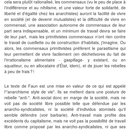
cela sera plutôt rationalisé, les commensaux (vu le peu de place à
l'indifférence et au nihilisme, et une valeur forte de solidarité, de
liberté et d'égalité chez les anarchistes) auront la facilité de vivre
en société (et de devenir mutualistes) et la difficulté de vivre en
commensal, une association autonome de commensaux de leur
part sera indispensable, et un minimum de travail devra se faire
de leur part, mais les primitivistes commensaux n'ont rien contre
le travail de cueillette ou de construction d'habitats, j'imagine. Ou
alors, les commensaux primitivistes préfèrent le parasitisme qui
leur permettent de vivre facilement (en déchetivores du fait de
l'irrationalisme alimentaire - gaspillage- y existant, ou en
squatteur, ou en allocataire d'État, idem), et de jouer les rebelles
à peu de frais ? !
Le texte de Faun est une mise en valeur de ce qui est appelé
l'"anarchisme style de vie". Ils se mettent dans une posture de
rebelle "anti-". Anti-social donc en marge de la société, mais ne
voit pas de société libre possible telle que défendue par les
anarcho-syndicalistes, ni la société d'individus atomisés qu'il
semble défendre (voir barbarie). Anti-travail mais profite des
excédents du capitalisme, mais ne voit pas la possibilité de travail
libre comme proposé par les anarcho-syndicalistes, ni que ses