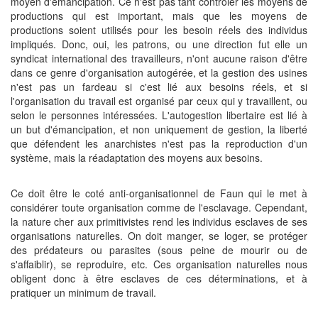
moyen d'émancipation. Ce n'est pas tant contrôler les moyens de
productions qui est important, mais que les moyens de
productions soient utilisés pour les besoin réels des individus
impliqués. Donc, oui, les patrons, ou une direction fut elle un
syndicat international des travailleurs, n'ont aucune raison d'être
dans ce genre d'organisation autogérée, et la gestion des usines
n'est pas un fardeau si c'est lié aux besoins réels, et si
l'organisation du travail est organisé par ceux qui y travaillent, ou
selon le personnes intéressées. L'autogestion libertaire est lié à
un but d'émancipation, et non uniquement de gestion, la liberté
que défendent les anarchistes n'est pas la reproduction d'un
système, mais la réadaptation des moyens aux besoins.
Ce doit être le coté anti-organisationnel de Faun qui le met à
considérer toute organisation comme de l'esclavage. Cependant,
la nature cher aux primitivistes rend les individus esclaves de ses
organisations naturelles. On doit manger, se loger, se protéger
des prédateurs ou parasites (sous peine de mourir ou de
s'affaiblir), se reproduire, etc. Ces organisation naturelles nous
obligent donc à être esclaves de ces déterminations, et à
pratiquer un minimum de travail.