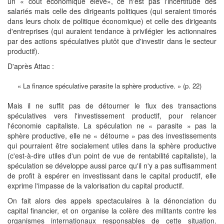
un « coût économique élevé», ce n'est pas l'incertitude des
salariés mais celle des dirigeants politiques (qui seraient timorés
dans leurs choix de politique économique) et celle des dirigeants
d'entreprises (qui auraient tendance à privilégier les actionnaires
par des actions spéculatives plutôt que d'investir dans le secteur
productif).
D'après Attac :
« La finance spéculative parasite la sphère productive. » (p. 22)
Mais il ne suffit pas de détourner le flux des transactions
spéculatives vers l'investissement productif, pour relancer
l'économie capitaliste. La spéculation ne « parasite » pas la
sphère productive, elle ne « détourne » pas des investissements
qui pourraient être socialement utiles dans la sphère productive
(c'est-à-dire utiles d'un point de vue de rentabilité capitaliste), la
spéculation se développe aussi parce qu'il n'y a pas suffisamment
de profit à espérer en investissant dans le capital productif, elle
exprime l'impasse de la valorisation du capital productif.
On fait alors des appels spectaculaires à la dénonciation du
capital financier, et on organise la colère des militants contre les
organismes internationaux responsables de cette situation.