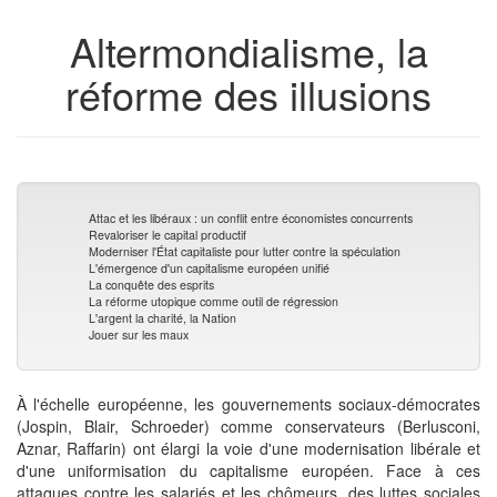
de
Altermondialisme, la
livres
réforme des illusions
Attac et les libéraux : un conflit entre économistes concurrents
Revaloriser le capital productif
Moderniser l'État capitaliste pour lutter contre la spéculation
L'émergence d'un capitalisme européen unifié
La conquête des esprits
La réforme utopique comme outil de régression
L'argent la charité, la Nation
Jouer sur les maux
À l'échelle européenne, les gouvernements sociaux-démocrates
(Jospin, Blair, Schroeder) comme conservateurs (Berlusconi,
Aznar, Raffarin) ont élargi la voie d'une modernisation libérale et
d'une uniformisation du capitalisme européen. Face à ces
attaques contre les salariés et les chômeurs, des luttes sociales