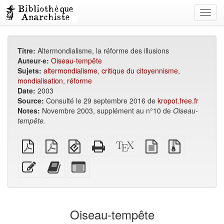
Toggl
navig
Titre:
Altermondialisme, la réforme des illusions
Auteur·e:
Oiseau-tempête
Sujets:
altermondialisme
,
critique du citoyennisme
,
mondialisation
,
réforme
Date:
2003
Source:
Consulté le 29 septembre 2016 de
kropot.free.fr
Notes:
Novembre 2003, supplément au n°10 de
Oiseau-
tempête.
PDF
PDF
EPUB
HTML
Source
texte
Fichiers
brut
A4
(pour
autonome
XeLaTeX
source
source
imposé
appareils
(imprimable)
brut
avec
Modifier
Ajouter
Individuellement
mobiles)
pièces
ce
ce
sélectionner
jointes
texte
texte
des
au
parties
générateur
pour
Oiseau-tempête
de
le
livres
générateur