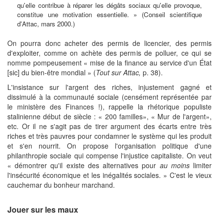
qu'elle contribue à réparer les dégâts sociaux qu'elle provoque,
constitue une motivation essentielle. » (Conseil scientifique
d'Attac, mars 2000.)
On pourra donc acheter des permis de licencier, des permis
d'exploiter, comme on achète des permis de polluer, ce qui se
nomme pompeusement « mise de la finance au service d'un État
[sic] du bien-être mondial » (
Tout sur Attac,
p. 38).
L'insistance sur l'argent des riches, injustement gagné et
dissimulé à la communauté sociale (censément représentée par
le ministère des Finances !), rappelle la rhétorique populiste
stalinienne début de siècle : « 200 familles», « Mur de l'argent»,
etc. Or il ne s'agit pas de tirer argument des écarts entre très
riches et très pauvres pour condamner le système qui les produit
et s'en nourrit. On propose l'organisation politique d'une
philanthropie sociale qui compense l'injustice capitaliste. On veut
« démontrer qu'il existe des alternatives pour
au moins
limiter
l'insécurité économique et les inégalités sociales. » C'est le vieux
cauchemar du bonheur marchand.
Jouer sur les maux