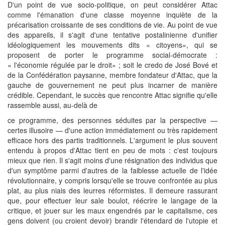
D'un point de vue socio-politique, on peut considérer Attac
comme l'émanation d'une classe moyenne inquiète de la
précarisation croissante de ses conditions de vie. Au point de vue
des appareils, il s'agit d'une tentative postalinienne d'unifier
idéologiquement les mouvements dits « citoyens», qui se
proposent de porter le programme social-démocrate :
« l'économie régulée par le droit» ; soit le credo de José Bové et
de la Confédération paysanne, membre fondateur d'Attac, que la
gauche de gouvernement ne peut plus incarner de manière
crédible. Cependant, le succès que rencontre Attac signifie qu'elle
rassemble aussi, au-delà de
ce programme, des personnes séduites par la perspective —
certes illusoire — d'une action immédiatement ou très rapidement
efficace hors des partis traditionnels. L'argument le plus souvent
entendu à propos d'Attac tient en peu de mots : c'est toujours
mieux que rien. Il s'agit moins d'une résignation des individus que
d'un symptôme parmi d'autres de la faiblesse actuelle de l'idée
révolutionnaire, y compris lorsqu'elle se trouve confrontée au plus
plat, au plus niais des leurres réformistes. Il demeure rassurant
que, pour effectuer leur sale boulot, réécrire le langage de la
critique, et jouer sur les maux engendrés par le capitalisme, ces
gens doivent (ou croient devoir) brandir l'étendard de l'utopie et