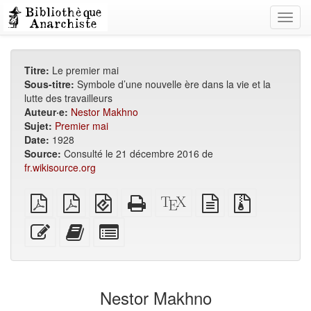
Toggl
navig
Titre:
Le premier mai
Sous-titre:
Symbole d’une nouvelle ère dans la vie et la
lutte des travailleurs
Auteur·e:
Nestor Makhno
Sujet:
Premier mai
Date:
1928
Source:
Consulté le 21 décembre 2016 de
fr.wikisource.org
PDF
PDF
EPUB
HTML
Source
texte
Fichiers
brut
A4
(pour
autonome
XeLaTeX
source
source
imposé
appareils
(imprimable)
brut
avec
Modifier
Ajouter
Individuellement
mobiles)
pièces
ce
ce
sélectionner
jointes
texte
texte
des
au
parties
générateur
pour
Nestor Makhno
de
le
livres
générateur