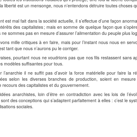
l la liberté est un mensonge, nous n’entendons détruire toutes choses 
nt est mal fait dans la société actuelle, il s’effectue d’une façon anor
ntérêts des capitalistes ; mais en somme de quelque façon que s’opère
us ne sommes pas en mesure d’assurer l’alimentation du peuple plus lo
avons mille critiques à en faire, mais pour l’instant nous nous en ser
st tant que nous n’aurons pu le corriger.
aises, pourtant nous ne voudrions pas que nos fils restassent sans app
s modèles suffisantes pour tous.
’anarchie il ne suffit pas d’avoir la force matérielle pour faire la r
sociées selon les diverses branches de production, soient en mesur
e recours des capitalistes et du gouvernement.
es anarchistes, loin d’être en contradiction avec les lois de l’év
s, sont des conceptions qui s’adaptent parfaitement à elles : c’est le sy
sations sociales.