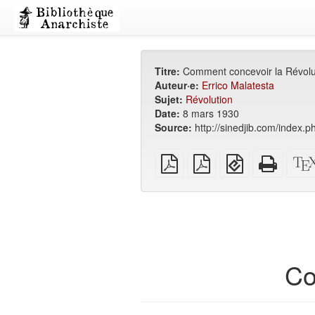
Titre:
Comment concevoir la Révolu
Auteur·e:
Errico Malatesta
Sujet:
Révolution
Date:
8 mars 1930
Source:
http://sinedjib.com/index.
PDF
PDF
EPUB
HTML
brut
A4
(pour
auton
imposé
appareils
(impri
mobiles)
Co