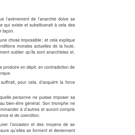
ue l’avènement de l’anarchie doive se
qui existe et substituerait à cela des
le façon
.
ne chose impossible ; et cela explique
ditions morales actuelles de la foule,
ent oublier qu’ils sont anarchistes et,
 se produire en dépit, en contradiction de
manque.
ffirait, pour cela, d’acquérir la force
 laquelle personne ne puisse imposer sa
t au bien-être général. Son triomphe ne
commander à d’autres et auront compris
ence et de coercition.
ouver l’occasion et des moyens de se
esure qu’elles se forment et deviennent