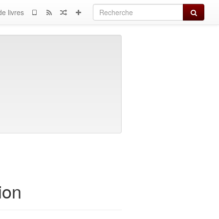
Recherch
e livres
ion