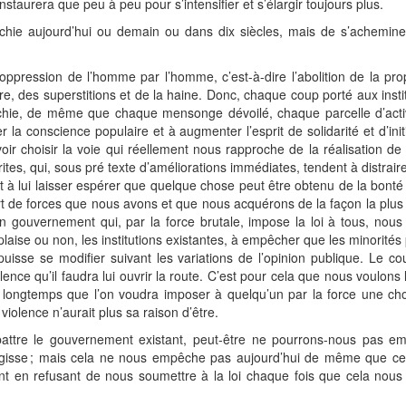
staurera que peu à peu pour s’intensifier et s’élargir toujours plus.
archie aujourd’hui ou demain ou dans dix siècles, mais de s’achemine
 l’oppression de l’homme par l’homme, c’est-à-dire l’abolition de la pr
re, des superstitions et de la haine. Donc, chaque coup porté aux instit
chie, de même que chaque mensonge dévoilé, chaque parcelle d’activ
r la conscience populaire et à augmenter l’esprit de solidarité et d’init
oir choisir la voie qui réellement nous rapproche de la réalisation de
es, qui, sous pré texte d’améliorations immédiates, tendent à distraire l
 et à lui laisser espérer que quelque chose peut être obtenu de la bon
t de forces que nous avons et que nous acquérons de la façon la plus é
 gouvernement qui, par la force brutale, impose la loi à tous, nous 
plaise ou non, les institutions existantes, à empêcher que les minorités
uisse se modifier suivant les variations de l’opinion publique. Le cou
olence qu’il faudra lui ouvrir la route. C’est pour cela que nous voulons
i longtemps que l’on voudra imposer à quelqu’un par la force une cho
olence n’aurait plus sa raison d’être.
ttre le gouvernement existant, peut-être ne pourrons-nous pas em
rgisse ; mais cela ne nous empêche pas aujourd’hui de même que 
 en refusant de nous soumettre à la loi chaque fois que cela nous e