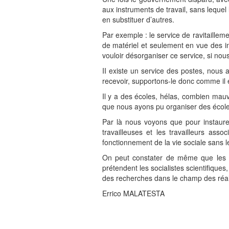
aux instruments de travail, sans leque
en substituer d’autres.
Par exemple : le service de ravitailleme
de matériel et seulement en vue des i
vouloir désorganiser ce service, si no
II existe un service des postes, nous 
recevoir, supportons-le donc comme il e
Il y a des écoles, hélas, combien mauv
que nous ayons pu organiser des école
Par là nous voyons que pour instaurer l
travailleuses et les travailleurs as
fonctionnement de la vie sociale sans l
On peut constater de même que les idé
prétendent les socialistes scientifique
des recherches dans le champ des réali
Errico MALATESTA