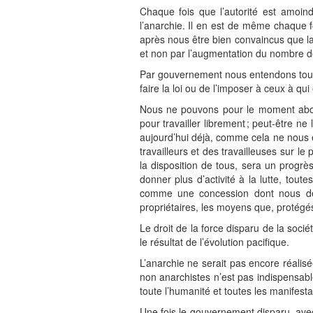
Chaque fois que l’autorité est amoin
l’anarchie. Il en est de même chaque 
après nous être bien convaincus que la
et non par l’augmentation du nombre de
Par gouvernement nous entendons tout h
faire la loi ou de l’imposer à ceux à qui 
Nous ne pouvons pour le moment abolir
pour travailler librement ; peut-être 
aujourd’hui déjà, comme cela ne nous e
travailleurs et des travailleuses sur le
la disposition de tous, sera un progr
donner plus d’activité à la lutte, to
comme une concession dont nous devr
propriétaires, les moyens que, protégés
Le droit de la force disparu de la soci
le résultat de l’évolution pacifique.
L’anarchie ne serait pas encore réalis
non anarchistes n’est pas indispensabl
toute l’humanité et toutes les manifestat
Une fois le gouvernement disparu, avec t