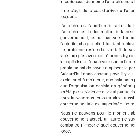
impérieuses, de même l’anarchie ne s’in
Il ne s’agit dons pas d’arriver à l’an
toujours.
L’anarchie est l’abolition du vol et de
L’anarchie est la destruction de la misè
gouvernement, est un pas vers l’anar
l’autorité, chaque effort tendant à éleve
Le problème réside dans le fait de sav
vrais progrès avec ces réformes hypocrit
le capitalisme, à paralyser son action
problème est de savoir employer la par
Aujourd’hui dans chaque pays il y a un
exploiter et à maintenir, que cela nous 
que l’organisation sociale en général p
arrêté par la violence et c’est par la vi
nous la voudrons toujours ainsi, auss
gouvernementale est supprimée, notre vi
Nous ne pouvons pour le moment aba
gouvernement actuel, un autre ne su
combattre n’importe quel gouvernement
force.