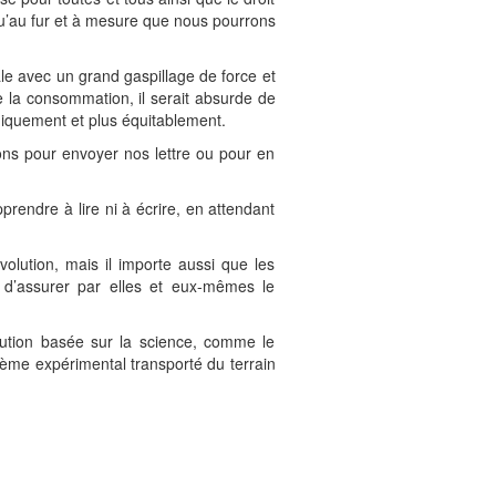
qu’au fur et à mesure que nous pourrons
male avec un grand gaspillage de force et
 la consommation, il serait absurde de
giquement et plus équitablement.
vons pour envoyer nos lettre ou pour en
rendre à lire ni à écrire, en attendant
évolution, mais il importe aussi que les
e d’assurer par elles et eux-mêmes le
olution basée sur la science, comme le
stème expérimental transporté du terrain