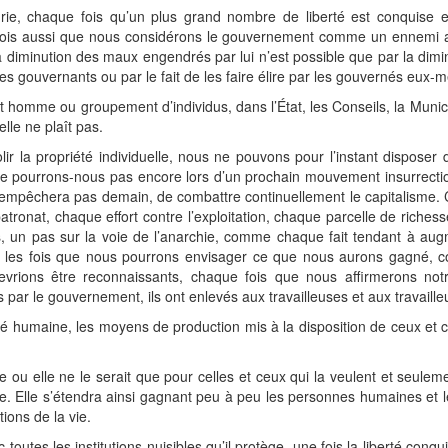
drie, chaque fois qu’un plus grand nombre de liberté est conquise 
fois aussi que nous considérons le gouvernement comme un ennemi avec
 diminution des maux engendrés par lui n’est possible que par la diminu
s gouvernants ou par le fait de les faire élire par les gouvernés eux-
omme ou groupement d’individus, dans l’État, les Conseils, la Municipal
elle ne plaît pas.
 la propriété individuelle, nous ne pouvons pour l’instant dispose
ne le pourrons-nous pas encore lors d’un prochain mouvement insurrec
mpêchera pas demain, de combattre continuellement le capitalisme. Ch
 patronat, chaque effort contre l’exploitation, chaque parcelle de riches
ès, un pas sur la voie de l’anarchie, comme chaque fait tendant à aug
utes les fois que nous pourrons envisager ce que nous aurons gagné, 
ions être reconnaissants, chaque fois que nous affirmerons notre
 par le gouvernement, ils ont enlevés aux travailleuses et aux travaille
été humaine, les moyens de production mis à la disposition de ceux et ce
ée ou elle ne le serait que pour celles et ceux qui la veulent et seule
e. Elle s’étendra ainsi gagnant peu à peu les personnes humaines et 
ions de la vie.
outes les institutions nuisibles qu’il protège, une fois la liberté conqui