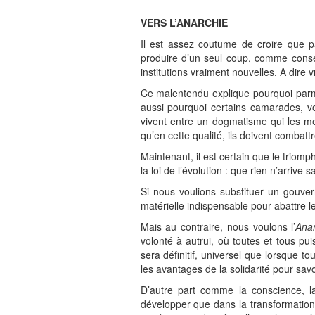
VERS L’ANARCHIE
Il est assez coutume de croire que p
produire d’un seul coup, comme conséq
institutions vraiment nouvelles. A dire
Ce malentendu explique pourquoi parmi
aussi pourquoi certains camarades, vo
vivent entre un dogmatisme qui les met
qu’en cette qualité, ils doivent combattr
Maintenant, il est certain que le triomph
la loi de l’évolution : que rien n’arrive
Si nous voulions substituer un gouvern
matérielle indispensable pour abattre l
Mais au contraire, nous voulons l’
Ana
volonté à autrui, où toutes et tous pu
sera définitif, universel que lorsque
les avantages de la solidarité pour savo
D’autre part comme la conscience, l
développer que dans la transformation 