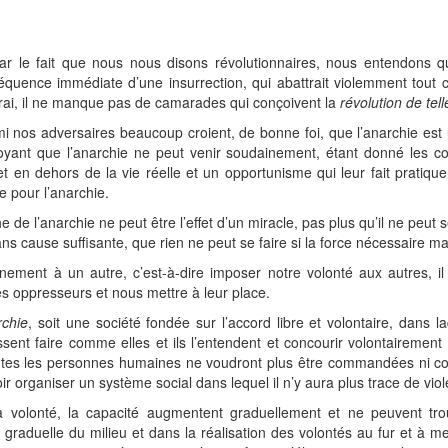
ar le fait que nous nous disons révolutionnaires, nous entendons q
uence immédiate d’une insurrection, qui abattrait violemment tout ce 
 vrai, il ne manque pas de camarades qui conçoivent la
révolution de tel
 nos adversaires beaucoup croient, de bonne foi, que l’anarchie est u
yant que l’anarchie ne peut venir soudainement, étant donné les con
 en dehors de la vie réelle et un opportunisme qui leur fait pratiquem
e pour l’anarchie.
e de l’anarchie ne peut être l’effet d’un miracle, pas plus qu’il ne peut
 sans cause suffisante, que rien ne peut se faire si la force nécessaire 
ement à un autre, c’est-à-dire imposer notre volonté aux autres, il su
es oppresseurs et nous mettre à leur place.
rchie
, soit une société fondée sur l’accord libre et volontaire, dans
issent faire comme elles et ils l’entendent et concourir volontairemen
 toutes les personnes humaines ne voudront plus être commandées ni 
ir organiser un système social dans lequel il n’y aura plus trace de viol
a volonté, la capacité augmentent graduellement et ne peuvent tr
graduelle du milieu et dans la réalisation des volontés au fur et à m