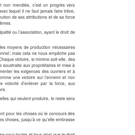
et non mendiée, c’est un progrès vers
 lequel il ne faut jamais faire trêve,
tion de ses attributions et de sa force
mêmes.
ité ou l’association, ayant le droit de
r des moyens de production nécessaires
tionnel ; mais cela ne nous empêche pas
aque victoire, si minime soit-elle, des
se soustraite aux propriétaires et mise à
menter les exigences des ouvriers et à
comme une victoire sur l’ennemi et non
 volonté d’enlever par la force, aux
urs.
lles qui veulent produire, le reste sera
ment pour les choses où le concours des
les choses, jusqu’à ce qu’elle embrasse
se pour toutes et tous ainsi que le droit