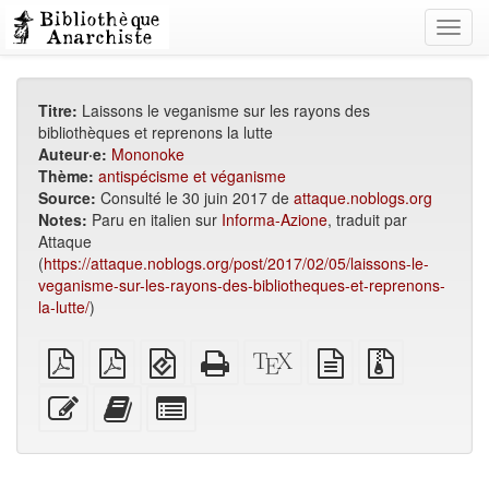
Toggl
navig
Titre:
Laissons le veganisme sur les rayons des
bibliothèques et reprenons la lutte
Auteur·e:
Mononoke
Thème:
antispécisme et véganisme
Source:
Consulté le 30 juin 2017 de
attaque.noblogs.org
Notes:
Paru en italien sur
Informa-Azione
, traduit par
Attaque
(
https://attaque.noblogs.org/post/2017/02/05/laissons-le-
veganisme-sur-les-rayons-des-bibliotheques-et-reprenons-
la-lutte/
)
PDF
PDF
EPUB
HTML
Source
texte
Fichiers
brut
A4
(pour
autonome
XeLaTeX
source
source
imposé
appareils
(imprimable)
brut
avec
Modifier
Ajouter
Individuellement
mobiles)
pièces
ce
ce
sélectionner
jointes
texte
texte
des
au
parties
générateur
pour