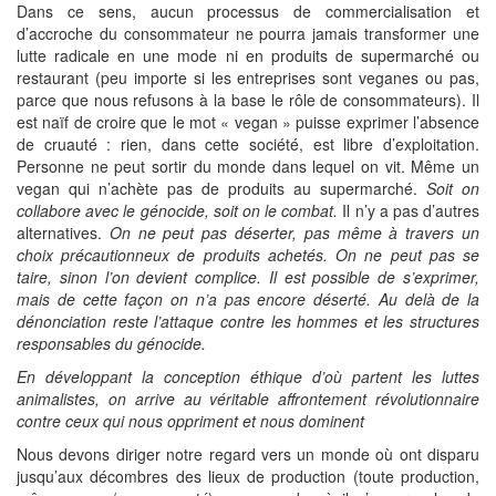
Dans ce sens, aucun processus de commercialisation et
d’accroche du consommateur ne pourra jamais transformer une
lutte radicale en une mode ni en produits de supermarché ou
restaurant (peu importe si les entreprises sont veganes ou pas,
parce que nous refusons à la base le rôle de consommateurs). Il
est naïf de croire que le mot « vegan » puisse exprimer l’absence
de cruauté : rien, dans cette société, est libre d’exploitation.
Personne ne peut sortir du monde dans lequel on vit. Même un
vegan qui n’achète pas de produits au supermarché.
Soit on
collabore avec le génocide, soit on le combat.
Il n’y a pas d’autres
alternatives.
On ne peut pas déserter,
pas
même
à travers
un
choix
précautionneux de
produits
achetés
. On ne peut pas se
taire, sinon l’on devient complice. Il est possible de
s’exprimer
,
mais de cette façon on n’a pas encore déserté. Au delà de la
dénonciation reste l’attaque contre les hommes et les structures
responsables du génocide.
En développant la conception éthique d’où partent les luttes
animalistes, on arrive au véritable affrontement révolutionnaire
contre ceux qui nous oppriment et nous dominent
Nous devons diriger notre regard vers un monde où ont disparu
jusqu’aux décombres des lieux de production (toute production,