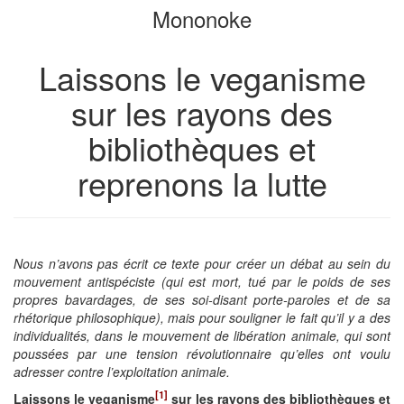
Mononoke
de
le
livres
générateur
de
Laissons le veganisme
livres
sur les rayons des
bibliothèques et
reprenons la lutte
Nous n’avons pas écrit ce texte pour créer un débat au sein du
mouvement antispéciste (qui est mort, tué par le poids de ses
propres bavardages, de ses soi-disant porte-paroles et de sa
rhétorique philosophique), mais pour souligner le fait qu’il y a des
individualités, dans le mouvement de libération animale, qui sont
poussées par une tension révolutionnaire qu’elles ont voulu
adresser contre l’exploitation animale.
[1]
Laissons le veganisme
sur les rayons des bibliothèques et