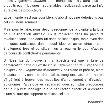
même vegan/
sans-cruauté
) , un monde où il n’y aura plus de
produits eco- (-logiques, -soutenables, -solidaires), parce qu’il n’y
aura plus de producteurs.
Et ce monde n’est pas possible si d’abord nous ne détruisons pas
celui où nous sommes.
Mais pour le faire, nous devons redonner de la dignité à la lutte
pour la libération animale, en la replaçant dans un parcours
révolutionnaire (pas dans un sens philosophique, mais avec des
pratiques radicales), dans lequel idée et action directe sont
étroitement liées et constituent un terreau fertile pour d’autres
parcours de conflictualité permanente.
Si l’idée fixe du mouvement antispéciste est que la ligne de
démarcation nette qui existe indiscutablement entre «
veganisme
éthique
» et «
veganisme alimentaire
» soit claire et précise, alors
il faudra que visons, perdrix, cailles, sangliers, faisans et autres
s’ingénient à trouver des modalités d’affrontement et d’évasion
autonomes. Parce que les vegans éthiques sont plus préoccupés
par leur pureté idéologique que par l’action directe et la création
d’une culture qui supporte et diffuse celle-ci.
Mononoke