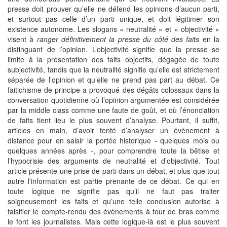
presse doit prouver qu’elle ne défend les opinions d’aucun parti,
et surtout pas celle d’un parti unique, et doit légitimer son
existence autonome. Les slogans « neutralité » et « objectivité »
visent à
ranger définitivement la presse du côté des faits
en la
distinguant de l’opinion. L’objectivité signifie que la presse se
limite à la présentation des faits objectifs, dégagée de toute
subjectivité, tandis que la neutralité signifie qu’elle est strictement
séparée de l’opinion et qu’elle ne prend pas part au débat. Ce
faitichisme de principe a provoqué des dégâts colossaux dans la
conversation quotidienne où l’opinion argumentée est considérée
par la middle class comme une faute de goût, et où l’énonciation
de faits tient lieu le plus souvent d’analyse. Pourtant, il suffit,
articles en main, d’avoir tenté d’analyser un évènement à
distance pour en saisir la portée historique - quelques mois ou
quelques années après -, pour comprendre toute la bêtise et
l’hypocrisie des arguments de neutralité et d’objectivité. Tout
article présente une prise de parti dans un débat, et plus que tout
autre l’information est partie prenante de ce débat. Ce qui en
toute logique ne signifie pas qu’il ne faut pas traiter
soigneusement les faits et qu’une telle conclusion autorise à
falsifier le compte-rendu des évènements à tour de bras comme
le font les journalistes. Mais cette logique-là est le plus souvent