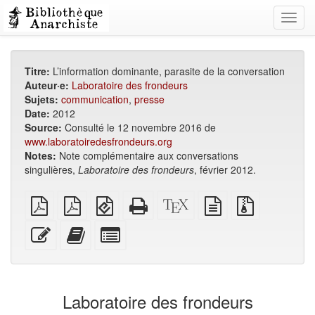
Toggl
navig
Titre:
L’information dominante, parasite de la conversation
Auteur·e:
Laboratoire des frondeurs
Sujets:
communication
,
presse
Date:
2012
Source:
Consulté le 12 novembre 2016 de
www.laboratoiredesfrondeurs.org
Notes:
Note complémentaire aux conversations
singulières,
Laboratoire des frondeurs
, février 2012.
PDF
PDF
EPUB
HTML
Source
texte
Fichiers
brut
A4
(pour
autonome
XeLaTeX
source
source
imposé
appareils
(imprimable)
brut
avec
Modifier
Ajouter
Individuellement
mobiles)
pièces
ce
ce
sélectionner
jointes
texte
texte
des
au
parties
générateur
pour
Laboratoire des frondeurs
de
le
livres
générateur