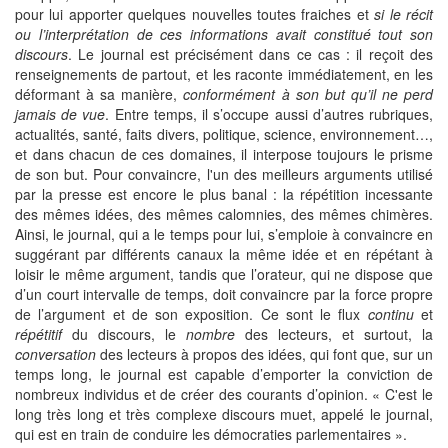
pour lui apporter quelques nouvelles toutes fraiches et
si le récit
ou l’interprétation de ces informations avait constitué tout son
discours
. Le journal est précisément dans ce cas : il reçoit des
renseignements de partout, et les raconte immédiatement, en les
déformant à sa manière,
conformément à son but qu’il ne perd
jamais de vue
. Entre temps, il s’occupe aussi d’autres rubriques,
actualités, santé, faits divers, politique, science, environnement…,
et dans chacun de ces domaines, il interpose toujours le prisme
de son but. Pour convaincre, l'un des meilleurs arguments utilisé
par la presse est encore le plus banal : la répétition incessante
des mêmes idées, des mêmes calomnies, des mêmes chimères.
Ainsi, le journal, qui a le temps pour lui, s’emploie à convaincre en
suggérant par différents canaux la même idée et en répétant à
loisir le même argument, tandis que l’orateur, qui ne dispose que
d’un court intervalle de temps, doit convaincre par la force propre
de l’argument et de son exposition. Ce sont le flux
continu
et
répétitif
du discours, le
nombre
des lecteurs, et surtout, la
conversation
des lecteurs à propos des idées, qui font que, sur un
temps long, le journal est capable d’emporter la conviction de
nombreux individus et de créer des courants d’opinion. « C'est le
long très long et très complexe discours muet, appelé le journal,
qui est en train de conduire les démocraties parlementaires ».