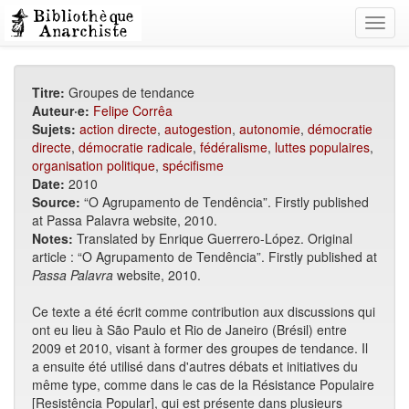
Toggl
navig
Titre:
Groupes de tendance
Auteur·e:
Felipe Corrêa
Sujets:
action directe
,
autogestion
,
autonomie
,
démocratie
directe
,
démocratie radicale
,
fédéralisme
,
luttes populaires
,
organisation politique
,
spécifisme
Date:
2010
Source:
“O Agrupamento de Tendência”. Firstly published
at Passa Palavra website, 2010.
Notes:
Translated by Enrique Guerrero-López. Original
article : “O Agrupamento de Tendência”. Firstly published at
Passa Palavra
website, 2010.
Ce texte a été écrit comme contribution aux discussions qui
ont eu lieu à São Paulo et Rio de Janeiro (Brésil) entre
2009 et 2010, visant à former des groupes de tendance. Il
a ensuite été utilisé dans d'autres débats et initiatives du
même type, comme dans le cas de la Résistance Populaire
[Resistência Popular], qui est présente dans plusieurs