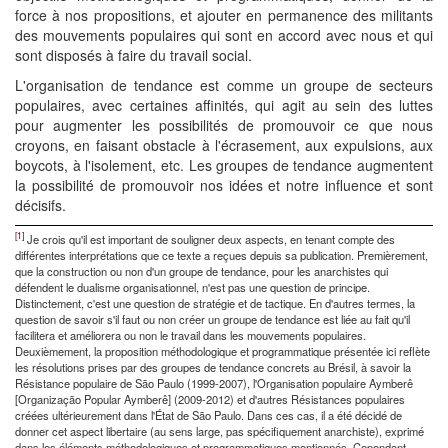
force à nos propositions, et ajouter en permanence des militants
des mouvements populaires qui sont en accord avec nous et qui
sont disposés à faire du travail social.
L'organisation de tendance est comme un groupe de secteurs
populaires, avec certaines affinités, qui agit au sein des luttes
pour augmenter les possibilités de promouvoir ce que nous
croyons, en faisant obstacle à l'écrasement, aux expulsions, aux
boycots, à l'isolement, etc. Les groupes de tendance augmentent
la possibilité de promouvoir nos idées et notre influence et sont
décisifs.
[1]
Je crois qu'il est important de souligner deux aspects, en tenant compte des
différentes interprétations que ce texte a reçues depuis sa publication. Premièrement,
que la construction ou non d'un groupe de tendance, pour les anarchistes qui
défendent le dualisme organisationnel, n'est pas une question de principe.
Distinctement, c'est une question de stratégie et de tactique. En d'autres termes, la
question de savoir s'il faut ou non créer un groupe de tendance est liée au fait qu'il
facilitera et améliorera ou non le travail dans les mouvements populaires.
Deuxièmement, la proposition méthodologique et programmatique présentée ici reflète
les résolutions prises par des groupes de tendance concrets au Brésil, à savoir la
Résistance populaire de São Paulo (1999-2007), l'Organisation populaire Aymberê
[Organização Popular Aymberê] (2009-2012) et d'autres Résistances populaires
créées ultérieurement dans l'État de São Paulo. Dans ces cas, il a été décidé de
donner cet aspect libertaire (au sens large, pas spécifiquement anarchiste), exprimé
dans les éléments méthodologiques et programmatiques mentionnés. Cependant,