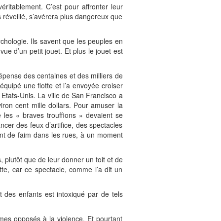
véritablement. C’est pour affronter leur
 réveillé, s’avérera plus dangereux que
chologie. Ils savent que les peuples en
e d’un petit jouet. Et plus le jouet est
dépense des centaines et des milliers de
équipé une flotte et l’a envoyée croiser
 Etats-Unis. La ville de San Francisco a
iron cent mille dollars. Pour amuser la
e les « braves trouffions » devaient se
ncer des feux d’artifice, des spectacles
ent de faim dans les rues, à un moment
plutôt que de leur donner un toit et de
te, car ce spectacle, comme l’a dit un
t des enfants est intoxiqué par de tels
mes opposés à la violence. Et pourtant