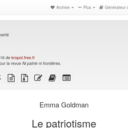
Archive
Plus
Générateur d
berté
016 de
kropot.free.fr
our la revue
Ni patrie ni frontières
.
Source
texte
Fichiers
Modifier
Ajouter
Individuellement
ome
XeLaTeX
source
source
ce
ce
sélectionner
mable)
brut
avec
texte
texte
des
pièces
au
parties
jointes
générateur
pour
Emma Goldman
de
le
livres
générateur
de
Le patriotisme
livres