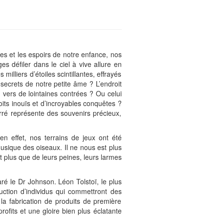
êves et les espoirs de notre enfance, nos
s défiler dans le ciel à vive allure en
liers d’étoiles scintillantes, effrayés
secrets de notre petite âme ? L’endroit
 vers de lointaines contrées ? Ou celui
its inouïs et d’incroyables conquêtes ?
rré représente des souvenirs précieux,
 en effet, nos terrains de jeux ont été
sique des oiseaux. Il ne nous est plus
t plus que de leurs peines, leurs larmes
aré le Dr Johnson. Léon Tolstoï, le plus
truction d’individus qui commettront des
a fabrication de produits de première
ofits et une gloire bien plus éclatante