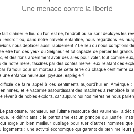
Une menace contre la liberté
 fait d’aimer le lieu où l’on est né, l’endroit où se sont déployés les r
e l’endroit où, dans notre naïveté enfantine, nous regardions les nuage
ns nous déplacer aussi rapidement ? Le lieu où nous comptions des mil
sse être l’un des yeux du Seigneur et fût capable de percer les grands 
, et désirions ardemment avoir des ailes pour voler, tout comme eux,
de notre mère, fascinés par des contes merveilleux relatant des explo
il par l’amour pour un morceau de cette terre où chaque centimètre ca
le une enfance heureuse, joyeuse, espiègle ?
ait difficile de faire appel à ces sentiments aujourd’hui en Amérique :
t en mines, et le vacarme assourdissant des machines a remplacé la mu
 de rêver à de nobles exploits, car aujourd’hui nos mères ne nous parlen
 Le patriotisme, monsieur, est l’ultime ressource des vauriens», a décl
ue, le définit ainsi : le patriotisme est un principe qui justifie l’ins
 exige un bien meilleur outillage pour tuer d’autres hommes que l
ogements ; une activité économique qui garantit de bien meilleurs pr