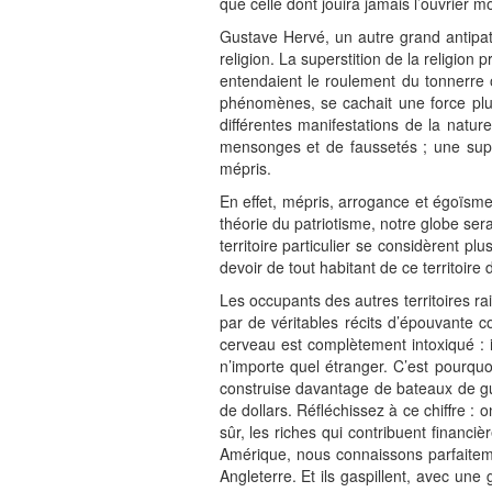
que celle dont jouira jamais l’ouvrier m
Gustave Hervé, un autre grand antipat
religion. La superstition de la religio
entendaient le roulement du tonnerre o
phénomènes, se cachait une force plu
différentes manifestations de la nature
mensonges et de faussetés ; une super
mépris.
En effet, mépris, arrogance et égoïsm
théorie du patriotisme, notre globe sera
territoire particulier se considèrent pl
devoir de tout habitant de ce territoire
Les occupants des autres territoires r
par de véritables récits d’épouvante co
cerveau est complètement intoxiqué : i
n’importe quel étranger. C’est pourquo
construise davantage de bateaux de gue
de dollars. Réfléchissez à ce chiffre : 
sûr, les riches qui contribuent financi
Amérique, nous connaissons parfaitem
Angleterre. Et ils gaspillent, avec une