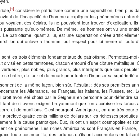
oyen.
[1]
riote,
considère le patriotisme comme une superstition, bien plus d
n provient de l’incapacité de l’homme à expliquer les phénomènes naturels
u voyaient des éclairs, ils ne pouvaient leur trouver d’explication. Il
s puissante qu’eux-mêmes. De même, les hommes ont vu une entité s
. Le patriotisme, quant à lui, est une superstition créée artificielle
stition qui enlève à l’homme tout respect pour lui-même et toute di
e sont les trois éléments fondamentaux du patriotisme. Permettez-moi
it divisé en petits territoires, chacun entouré d’une clôture métallique.
us vertueux, plus nobles, plus grands, plus intelligents que ceux peuple
 de se battre, de tuer et de mourir pour tenter d’imposer sa supériorité à
aisonnent de la même façon, bien sûr. Résultat : dès ses premières anné
ncernant les Allemands, les Français, les Italiens, les Russes, etc. Lo
l croit avoir été choisi par le Seigneur en personne pour défendre sa p
i tant de citoyens exigent bruyamment que l’on accroisse les forces 
rre et de munitions. C’est pourquoi l’Amérique a, en une très courte
on a prélevé quatre cents millions de dollars sur les richesses produite
èrement à la cause patriotique. Eux, ils ont un esprit cosmopolite et so
ent ce phénomène. Les riches Américains sont Français en France,
 grâce toute cosmopolite, des fortunes qu’ils ont accumulées en faisan