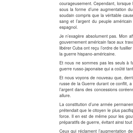
courageusement. Cependant, lorsque la
sous la forme d’une augmentation du 
soudain compris que la véritable cause 
sang et l’argent du peuple américain 
espagnol.
Je n’exagère absolument pas. Mon affi
gouvernement américain face aux travai
libérer Cuba ont reçu l’ordre de fusill
la guerre hispano-américaine.
Et nous ne sommes pas les seuls à fai
guerre russo-japonaise qui a coûté tan
Et nous voyons de nouveau que, derriè
russe de la Guerre durant ce conflit, a
l’argent dans des concessions coréenne
allure.
La constitution d’une armée permanente
prétendait que le citoyen le plus pacif
force. Il en est de même pour les gou
préparatifs de guerre, évitant ainsi tout 
Ceux qui réclament l’augmentation de