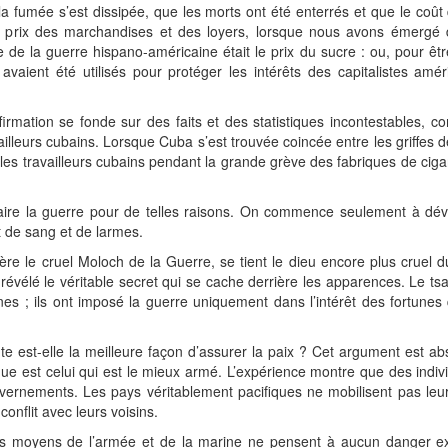
 fumée s’est dissipée, que les morts ont été enterrés et que le coût 
prix des marchandises et des loyers, lorsque nous avons émergé d
de la guerre hispano-américaine était le prix du sucre : ou, pour être
avaient été utilisés pour protéger les intérêts des capitalistes a
rmation se fonde sur des faits et des statistiques incontestables, c
lleurs cubains. Lorsque Cuba s’est trouvée coincée entre les griffes d
er les travailleurs cubains pendant la grande grève des fabriques de cig
re la guerre pour de telles raisons. On commence seulement à dévoile
t de sang et de larmes.
re le cruel Moloch de la Guerre, se tient le dieu encore plus cruel 
 révélé le véritable secret qui se cache derrière les apparences. Le ts
s ; ils ont imposé la guerre uniquement dans l’intérêt des fortunes qu
 est-elle la meilleure façon d’assurer la paix ? Cet argument est abs
ique est celui qui est le mieux armé. L’expérience montre que des indiv
vernements. Les pays véritablement pacifiques ne mobilisent pas leu
conflit avec leurs voisins.
s moyens de l’armée et de la marine ne pensent à aucun danger exté