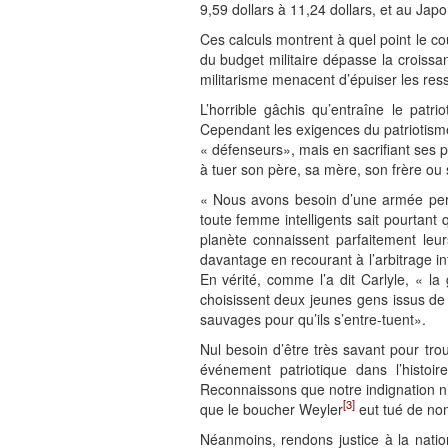
9,59 dollars à 11,24 dollars, et au Japo
Ces calculs montrent à quel point le c
du budget militaire dépasse la croissa
militarisme menacent d’épuiser les res
L’horrible gâchis qu’entraîne le pat
Cependant les exigences du patriotisme
« défenseurs», mais en sacrifiant ses p
à tuer son père, sa mère, son frère ou
« Nous avons besoin d’une armée perm
toute femme intelligents sait pourtant 
planète connaissent parfaitement leur
davantage en recourant à l’arbitrage int
En vérité, comme l’a dit Carlyle, « l
choisissent deux jeunes gens issus de 
sauvages pour qu’ils s’entre-tuent».
Nul besoin d’être très savant pour tr
événement patriotique dans l’histo
Reconnaissons que notre indignation n’
[3]
que le boucher Weyler
eut tué de no
Néanmoins, rendons justice à la natio