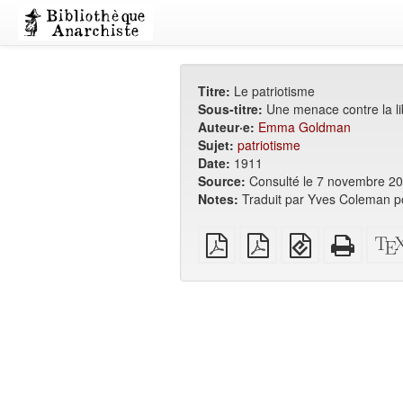
Titre:
Le patriotisme
Sous-titre:
Une menace contre la li
Auteur·e:
Emma Goldman
Sujet:
patriotisme
Date:
1911
Source:
Consulté le 7 novembre 2
Notes:
Traduit par Yves Coleman p
PDF
PDF
EPUB
HTML
brut
A4
(pour
auton
imposé
appareils
(impri
mobiles)