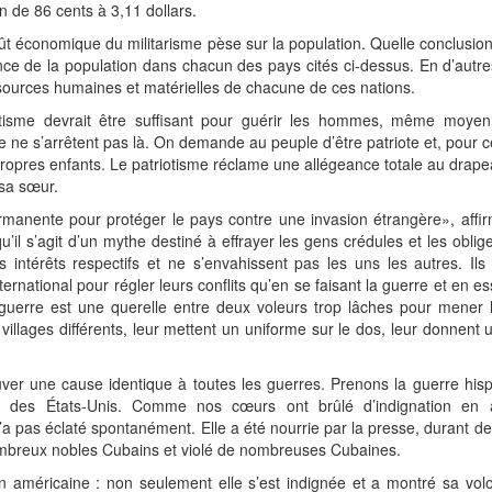
n de 86 cents à 3,11 dollars.
oût économique du militarisme pèse sur la population. Quelle conclusio
nce de la population dans chacun des pays cités ci-dessus. En d’autr
sources humaines et matérielles de chacune de ces nations.
riotisme devrait être suffisant pour guérir les hommes, même moyenn
 ne s’arrêtent pas là. On demande au peuple d’être patriote et, pour ce
ropres enfants. Le patriotisme réclame une allégeance totale au drapeau
 sa sœur.
anente pour protéger le pays contre une invasion étrangère», aff
qu’il s’agit d’un mythe destiné à effrayer les gens crédules et les obl
s intérêts respectifs et ne s’envahissent pas les uns les autres. Ils
ernational pour régler leurs conflits qu’en se faisant la guerre et en es
a guerre est une querelle entre deux voleurs trop lâches pour mener l
villages différents, leur mettent un uniforme sur le dos, leur donnent 
ouver une cause identique à toutes les guerres. Prenons la guerre hi
ire des États-Unis. Comme nos cœurs ont brûlé d’indignation en a
a pas éclaté spontanément. Elle a été nourrie par la presse, durant d
mbreux nobles Cubains et violé de nombreuses Cubaines.
n américaine : non seulement elle s’est indignée et a montré sa vol