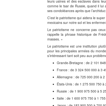
leurs usines et des esclaves dans le
comme le tsar de Russie, quand il lui
ses condoléances après que l’archiduc 
C’est le patriotisme qui aidera le super
mexicains sur notre sol et les enferme
Le patriotisme ne concerne pas ceux 
rappelle la phrase historique de Frédé
masses. »
Le patriotisme est une institution plu
pour les principales armées du monde d
s’intéressant tant soit peu aux problè
Grande-Bretagne : de 2 101 848 
France : de 3 324 500 000 à 3 4
Allemagne : de 725 000 200 à 2 
États-Unis : de 1 275 500 750 à 
Russie : de 1 900 975 500 à 5 25
Italie : de 1 600 975 750 à 1 755
Japon : de 182 900 500 à 700 92