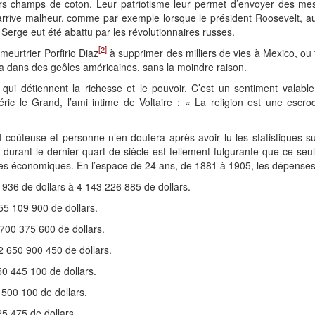
urs champs de coton. Leur patriotisme leur permet d’envoyer des 
 arrive malheur, comme par exemple lorsque le président Roosevelt, 
Serge eut été abattu par les révolutionnaires russes.
[2]
 meurtrier Porfirio Diaz
à supprimer des milliers de vies à Mexico, ou
ra dans des geôles américaines, sans la moindre raison.
qui détiennent la richesse et le pouvoir. C’est un sentiment valab
ric le Grand, l’ami intime de Voltaire : « La religion est une escroqu
tôt coûteuse et personne n’en doutera après avoir lu les statistiques
urant le dernier quart de siècle est tellement fulgurante que ce seul f
mes économiques. En l’espace de 24 ans, de 1881 à 1905, les dépenses 
936 de dollars à 4 143 226 885 de dollars.
55 109 900 de dollars.
700 375 600 de dollars.
2 650 900 450 de dollars.
0 445 100 de dollars.
 500 100 de dollars.
5 475 de dollars.