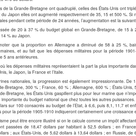
 de la Grande-Bretagne ont quadruplé, celles des États-Unis ont triplé
et du Japon elles ont augmenté respectivement de 35, 15 et 500 %. Si
ales pendant cette période de 24 années, l’augmentation est la suivant
passée de 20 à 37 % du budget global en Grande-Bretagne, de 15 à
à 14 % au Japon.
de noter que la proportion en Allemagne a diminué de 58 à 25 %, b
aines, et au fait que les dépenses militaires pour la période 1901
e 5 ans antérieures.
où les dépenses militaires représentaient la part la plus importante dan
is, le Japon, la France et l’Italie.
rines nationales, la progression est également impressionnante. De
e-Bretagne, 300 % ; France, 60 % ; Allemagne, 600 % ; États-Unis, 5
de-Bretagne, les États-Unis gaspillent plus pour leur marine que n’impo
s importante du budget national que chez toutes les autres puissances
ars sur 100 consacrés au budget de l’Etat, à 6,6, puis 8,1, 11,7 et enf
s pour la période 1905-1910 indiqueront certainement une croissance 
risme peut être encore illustré si on le calcule comme un impôt affect
t passées de 18,47 dollars par habitant à 52,5 dollars ; en France 
ars ; aux États-Unis, de 5,62 dollars à 13,64 dollars ; en Russie, de 6,