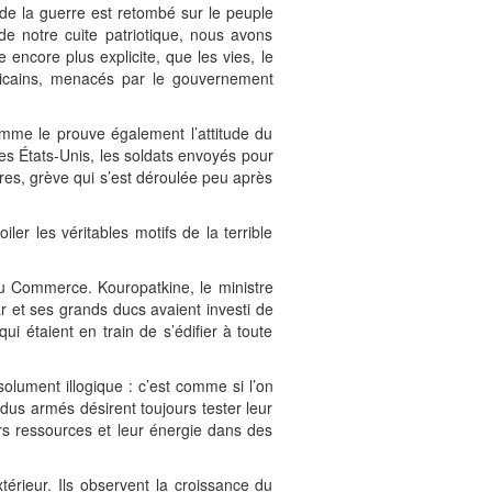
de la guerre est retombé sur le peuple
e notre cuite patriotique, nous avons
 encore plus explicite, que les vies, le
méricains, menacés par le gouvernement
omme le prouve également l’attitude du
es États-Unis, les soldats envoyés pour
ares, grève qui s’est déroulée peu après
r les véritables motifs de la terrible
du Commerce. Kouropatkine, le ministre
ar et ses grands ducs avaient investi de
i étaient en train de s’édifier à toute
olument illogique : c’est comme si l’on
idus armés désirent toujours tester leur
rs ressources et leur énergie dans des
rieur. Ils observent la croissance du