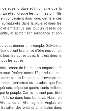
angereuse, brutale et inhumaine que la
. En effet, lorsque les hommes primitifs
s en concluaient donc que, derrière ces
urnaturelle dans la pluie et dans les
ment et entretenue par tout un réseau de
gnité, et accroît son arrogance et son
 de vous donner un exemple. Suivant la
 Ceux qui ont la chance d’être nés sur un
nt tous les autres pays. Et c’est donc le
 tous les autres.
es, l'esprit de l’enfant est empoisonné
rsque l’enfant atteint l’âge adulte, son
atrie contre l’attaque ou l’invasion de
armées, terrestres ou navales, que l’on
 période, dépensé quatre cents millions
s par le peuple. Car ce ne sont pas, bien
nt à l’aise dans tous les pays. Nous, en
 Allemands en Allemagne et Anglais en
t travailler des enfants américains dans