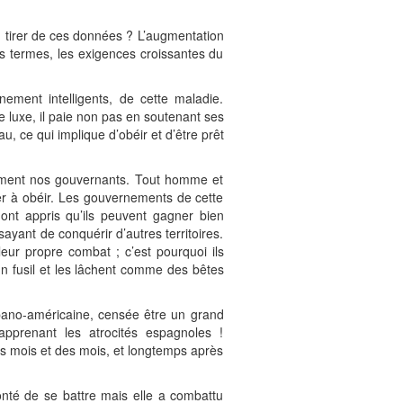
n tirer de ces données ? L’augmentation
es termes, les exigences croissantes du
ement intelligents, de cette maladie.
 luxe, il paie non pas en soutenant ses
, ce qui implique d’obéir et d’être prêt
irment nos gouvernants. Tout homme et
iger à obéir. Les gouvernements de cette
 ont appris qu’ils peuvent gagner bien
sayant de conquérir d’autres territoires.
eur propre combat ; c’est pourquoi ils
un fusil et les lâchent comme des bêtes
spano-américaine, censée être un grand
pprenant les atrocités espagnoles !
es mois et des mois, et longtemps après
onté de se battre mais elle a combattu