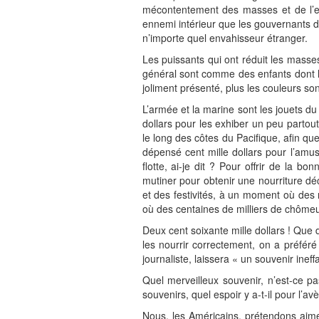
mécontentement des masses et de l’espri
ennemi intérieur que les gouvernants d
n’importe quel envahisseur étranger.
Les puissants qui ont réduit les masse
général sont comme des enfants dont le 
joliment présenté, plus les couleurs sont
L’armée et la marine sont les jouets du
dollars pour les exhiber un peu partout
le long des côtes du Pacifique, afin qu
dépensé cent mille dollars pour l’amus
flotte, ai-je dit ? Pour offrir de la 
mutiner pour obtenir une nourriture déc
et des festivités, à un moment où des
où des centaines de milliers de chômeurs
Deux cent soixante mille dollars ! Que
les nourrir correctement, on a préfér
journaliste, laissera « un souvenir ine
Quel merveilleux souvenir, n’est-ce pa
souvenirs, quel espoir y a-t-il pour l’a
Nous, les Américains, prétendons aime