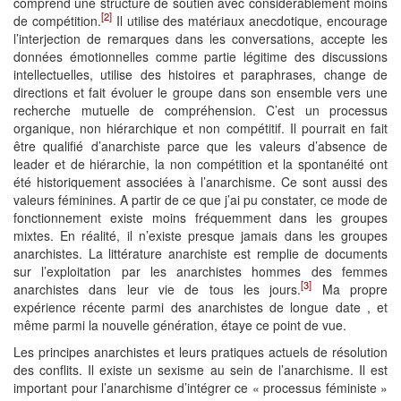
comprend une structure de soutien avec considérablement moins
[2]
de compétition.
Il utilise des matériaux anecdotique, encourage
l’interjection de remarques dans les conversations, accepte les
données émotionnelles comme partie légitime des discussions
intellectuelles, utilise des histoires et paraphrases, change de
directions et fait évoluer le groupe dans son ensemble vers une
recherche mutuelle de compréhension. C’est un processus
organique, non hiérarchique et non compétitif. Il pourrait en fait
être qualifié d’anarchiste parce que les valeurs d’absence de
leader et de hiérarchie, la non compétition et la spontanéité ont
été historiquement associées à l’anarchisme. Ce sont aussi des
valeurs féminines. A partir de ce que j’ai pu constater, ce mode de
fonctionnement existe moins fréquemment dans les groupes
mixtes. En réalité, il n’existe presque jamais dans les groupes
anarchistes. La littérature anarchiste est remplie de documents
sur l’exploitation par les anarchistes hommes des femmes
[3]
anarchistes dans leur vie de tous les jours.
Ma propre
expérience récente parmi des anarchistes de longue date , et
même parmi la nouvelle génération, étaye ce point de vue.
Les principes anarchistes et leurs pratiques actuels de résolution
des conflits. Il existe un sexisme au sein de l’anarchisme. Il est
important pour l’anarchisme d’intégrer ce « processus féministe »