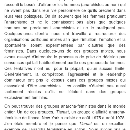
ressenti le besoin d’affronter les hommes (anarchistes ou non) qui
ne vivent pas dans leur vie personnelle ce qu’ils prêchent dans
leurs vies politiques. On dit souvent que les femmes pratiquent
l’anarchisme et ne le connaissent pas alors que quelques
hommes se proclament anarchistes et ne le pratiquent pas.
Quelques-unes d’entre nous ont travaillé à restructurer des
organisations politiques mixtes afin que l’intuition, l’émotion et la
spontanéité soient expérimentées par d’autres que des
féministes. Dans quelques-uns de ces groupes mixtes, nous
avons essayé d’introduire le processus de prise de décision par
consensus qui fait habituellement partie des groupes de femmes.
Ces tentatives n’ont eu, pour la plupart, qu’un succès limité.
Généralement, la compétition, l’agressivité et le leadership
dominateur ont pris le dessus dans ces groupes mixtes qui
essayaient d’être anarchistes. Les conflits n’étaient pas aussi
facilement résolus qu’ils ne l’étaient dans des groupes
exclusivement féminins.
On peut trouver des groupes anarcha-féministes dans le monde
entier. Un de ces groupes,
Tiamat
, un groupe d’affinité anarcha-
féministe de Ithaca, New York a existé de août 1975 à août 1978.
J’en étais membre et je pense que
Tiamat
est un excellent
exemple de l’anarcha-féminisme en action. Nous avions pris le