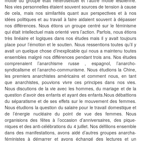
moitié du groupe était hétérosexuel et l’autre moitié lesbienne.
Nos vies personnelles étaient souvent sources de tension à cause
de cela, mais nos similarités quant aux perspectives et à nos
idées politiques et au travail à faire aidaient souvent à dépasser
nos différences. Nous étions un groupe centré sur le féminisme
qui était intellectuel mais orienté vers l’action. Parfois, nous étions
très linéaire et logiques dans nos études mais il y avait toujours
place pour l’émotion et le soutien. Nous ressentions toutes qu’il y
avait un quelque chose d’inexplicable qui nous a maintenu toutes
ensembles malgré nos différences pendant trois ans. Nos études
comprenaient l’anarchisme russe , espagnol, l’anarcho-
syndicalisme et l’anarcho-communisme. Nous étudions la Chine,
les premiers anarchistes américains et comment nous, en tant
que anarchistes, pouvions vivre ces principes dans nos vies.
Nous discutions de la vie avec les hommes, du mariage et de la
question d’avoir des enfants et ayant des enfants.Nous débattions
du séparatisme et de ses effets sur le mouvement des femmes.
Nous étudions la question du salaire pour le travail domestique et
de l’énergie nucléaire du point de vue des femmes. Nous
organisions des fêtes à l’occasion d’anniversaires, des pique-
niques et des anti-célébrations du 4 juillet. Nos défilions ensemble
dans des manifestations, avons aidé d’autres groupes anarcha-
féministes à démarrer et avons échangé des lectures et un