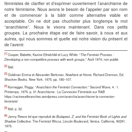
féministes de clarifier et d’exprimer ouvertement l’anarchisme de
notre féminisme. Nous avons le besoin de l’appeler par son nom
et de commencer à la bâtir comme alternative viable et
acceptable. On ne doit pas chuchoter plus longtemps le mot
“anarchisme”. Nous le vivons maintenant. Dans nos petits
groupes. La prochaine étape est de faire savoir, à nous et aux
autres, qui nous sommes et quelle est notre vision du présent et
de l’avenir.
[1]
Cooper, Babette, Kaxine Ethelchild et Lucy White. “
The Feminist Process :
Developing a non-competitive process with work groups
,” Août 1974, non publié.
[2]
Ibid.
[3]
Goldman Emma et Alexander Berkman.
Nowhere at Home
. Richard Drennon, Ed.
Shocken Books. New York. 1975. pp. 185–107.
[4]
Kornegger, Peggy. “
Anarchism the Feminist Connection
.” Second Wave, 4 : 1.
Printemps, 1975. p. 31 Anarchisme : La Connexion Féministe sur R&B
https://racinesetbranches.wordpress.com/anarcha/anarchisme-la-connexion-
feministe/
[5]
Ibid. p. 32.
[6]
Jenny Reece tel que reproduit de
Budapest, Z. and the Feminist Book of Lights and
Shadow Collective
. The Feminist Wicca, Lincoln Boulevard, Venice, California. 90291.
1975.