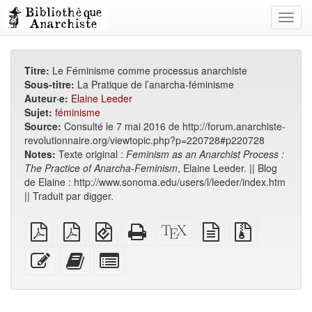
Toggl
navig
Titre:
Le Féminisme comme processus anarchiste
Sous-titre:
La Pratique de l’anarcha-féminisme
Auteur·e:
Elaine Leeder
Sujet:
féminisme
Source:
Consulté le 7 mai 2016 de http://forum.anarchiste-
revolutionnaire.org/viewtopic.php?p=220728#p220728
Notes:
Texte original :
Feminism as an Anarchist Process :
The Practice of Anarcha-Feminism
, Elaine Leeder. || Blog
de Elaine : http://www.sonoma.edu/users/l/leeder/index.htm
|| Traduit par digger.
PDF
PDF
EPUB
HTML
Source
texte
Fichiers
brut
A4
(pour
autonome
XeLaTeX
source
source
imposé
appareils
(imprimable)
brut
avec
Modifier
Ajouter
Individuellement
mobiles)
pièces
ce
ce
sélectionner
jointes
texte
texte
des
au
parties
générateur
pour