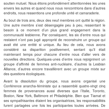
soutien mutuel. Nous étions profondément attentionnées les unes
envers les autres et quand nous nous rencontrions dans d’autres
endroits, nous ressentions une profonde unité et camaraderie.
Au bout de trois ans, deux des neuf membres ont quitté la région.
Une autre membre s’est désengagée peu à peu, ressentant le
besoin à ce moment d’un plus grand engagement dans la
communauté lesbienne. Par conséquent, les six d’entre nous qui
restaient n’ont pas jugé approprié de reconstruire un groupe qui
avait été une entité si unique. Au lieu de cela, nous avons
considéré sa disparition positivement, sentant qu’il était
maintenant temps pour chacune d’entre nous d’aller vers de
nouvelles directions. Quelques-unes d’entre nous rejoignirent un
groupe d’affinité de femmes anti-nucléaire, d’autres la Lesbian
Alliance, d’autres encore travaillèrent avec un groupe mixte sur
des questions écologiques.
Avant la dissolution du groupe, nous avons organisé une
Conférence anarcha-féministe qui a rassemblé quatre-vingt cinq
femmes de provenances aussi diverses que l’Italie, Toronto,
Boston, New York, Baltimore et Philadelphie. Bien que Tiamat et
ses sympathisantes étaient les organisatrices, les responsabilités
furent partagées une fois les participantes toutes arrivées. De