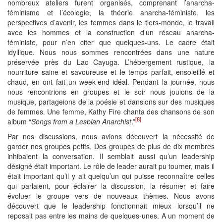
nombreux ateliers furent organisés, comprenant l’anarcha-
féminisme et l’écologie, la théorie anarcha-féministe, les
perspectives d’avenir, les femmes dans le tiers-monde, le travail
avec les hommes et la construction d’un réseau anarcha-
féministe, pour n’en citer que quelques-uns. Le cadre était
idyllique. Nous nous sommes rencontrées dans une nature
préservée près du Lac Cayuga. L’hébergement rustique, la
nourriture saine et savoureuse et le temps parfait, ensoleillé et
chaud, en ont fait un week-end idéal. Pendant la journée, nous
nous rencontrions en groupes et le soir nous jouions de la
musique, partageions de la poésie et dansions sur des musiques
de femmes. Une femme, Kathy Fire chanta des chansons de son
[8]
album “
Songs from a Lesbian Anarchist
.”
Par nos discussions, nous avions découvert la nécessité de
garder nos groupes petits. Des groupes de plus de dix membres
inhibaient la conversation. Il semblait aussi qu’un leadership
désigné était important. Le rôle de leader aurait pu tourner, mais il
était important qu’il y ait quelqu’un qui puisse reconnaître celles
qui parlaient, pour éclairer la discussion, la résumer et faire
évoluer le groupe vers de nouveaux thèmes. Nous avons
découvert que le leadership fonctionnait mieux lorsqu’il ne
reposait pas entre les mains de quelques-unes. A un moment de