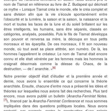
nom de Tiamat en référence au livre de Z. Budapest qui décrivait
ce mythe « Lorsque Tiamat créa le monde, elle le créa complet et
sans division afin que la vie s’écoule spontanément entre
l’obscurité et la lumière, la saison et la saison, la naissance et la
mort et toutes les faces de la lune et du soleil brillaient sur les
êtres intelligents, les humains, sans être séparés, classés en
catégories, analysés, possédés. Puis le fils de Tiamat développa
son pouvoir et renversa sa mère, la découpa en tous petits
morceaux et les éparpilla. De ces morceaux, il fit son nouveau
monde, où tout avait sa place attitrée, son numéro. De là, les
hommes l’appelèrent le créateur. Le nom de Tiamat était encore
connu et elle était vénérée par les femmes mais les hommes la
craignait désormais comme la déesse du Chaos, de la
[6]
destruction, — de l’ anarchie. »
Notre premier objectif était d’étudier et la première année et
demie, nous avons lu ensemble ce qui concerne la théorie
anarchiste. Ensuite, chacune d’entre nous a présenté les idées et
théories sur lesquelles nous avions fait des recherches. Plus tard
encore, nous avons publié un bulletin (
Anarcha-Feminist Notes
.
[7]
), financé par la
Anarcha-Feminist Conference
et nous sommes
impliquées dans des questions politiques locales. Nous avons
protesté, par exemple, contre la construction d’une galerie