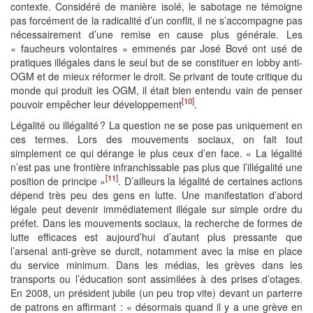
contexte. Considéré de manière isolé, le sabotage ne témoigne
pas forcément de la radicalité d’un conflit, il ne s’accompagne pas
nécessairement d’une remise en cause plus générale. Les
« faucheurs volontaires » emmenés par José Bové ont usé de
pratiques illégales dans le seul but de se constituer en lobby anti-
OGM et de mieux réformer le droit. Se privant de toute critique du
monde qui produit les OGM, il était bien entendu vain de penser
[10]
pouvoir empêcher leur développement
.
Légalité ou illégalité ? La question ne se pose pas uniquement en
ces termes. Lors des mouvements sociaux, on fait tout
simplement ce qui dérange le plus ceux d’en face. « La légalité
n’est pas une frontière infranchissable pas plus que l’illégalité une
[11]
position de principe »
. D’ailleurs la légalité de certaines actions
dépend très peu des gens en lutte. Une manifestation d’abord
légale peut devenir immédiatement illégale sur simple ordre du
préfet. Dans les mouvements sociaux, la recherche de formes de
lutte efficaces est aujourd’hui d’autant plus pressante que
l’arsenal anti-grève se durcit, notamment avec la mise en place
du service minimum. Dans les médias, les grèves dans les
transports ou l’éducation sont assimilées à des prises d’otages.
En 2008, un président jubile (un peu trop vite) devant un parterre
de patrons en affirmant : « désormais quand il y a une grève en