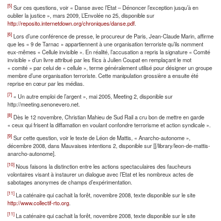
[5]
Sur ces questions, voir « Danse avec l’Etat – Dénoncer l’exception jusqu’à en
oublier la justice », mars 2009, L’Envolée no 25, disponible sur
http://reposito.internetdown.org/chroniques/danse.pdf
.
[6]
Lors d’une conférence de presse, le procureur de Paris, Jean-Claude Marin, affirme
que les « 9 de Tarnac » appartiennent à une organisation terroriste qu’ils nomment
eux-mêmes « Cellule invisible ». En réalité, l’accusation a repris la signature « Comité
invisible » d’un livre attribué par les flics à Julien Coupat en remplaçant le mot
« comité » par celui de « cellule », terme généralement utilisé pour désigner un groupe
membre d’une organisation terroriste. Cette manipulation grossière a ensuite été
reprise en cœur par les médias.
[7]
« Un autre emploi de l’argent », mai 2005, Meeting 2, disponible sur
http://meeting.senonevero.net.
[8]
Dès le 12 novembre, Christian Mahieu de Sud Rail a cru bon de mettre en garde
« ceux qui frisent la diffamation en voulant confondre terrorisme et action syndicale ».
[9]
Sur cette question, voir le texte de Léon de Mattis, « Anarcho-autonome »,
décembre 2008, dans Mauvaises intentions 2, disponible sur [[/library/leon-de-mattis-
anarcho-autonome].
[10]
Nous faisons la distinction entre les actions spectaculaires des faucheurs
volontaires visant à instaurer un dialogue avec l’Etat et les nombreux actes de
sabotages anonymes de champs d’expérimentation.
[11]
La caténaire qui cachait la forêt, novembre 2008, texte disponible sur le site
http://www.collectif-rto.org
.
[11]
La caténaire qui cachait la forêt, novembre 2008, texte disponible sur le site