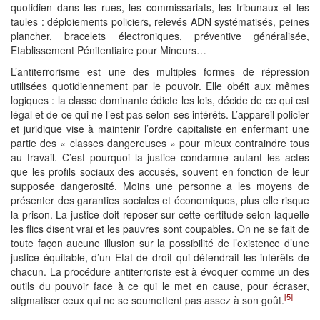
quotidien dans les rues, les commissariats, les tribunaux et les
taules : déploiements policiers, relevés ADN systématisés, peines
plancher, bracelets électroniques, préventive généralisée,
Etablissement Pénitentiaire pour Mineurs…
L’antiterrorisme est une des multiples formes de répression
utilisées quotidiennement par le pouvoir. Elle obéit aux mêmes
logiques : la classe dominante édicte les lois, décide de ce qui est
légal et de ce qui ne l’est pas selon ses intérêts. L’appareil policier
et juridique vise à maintenir l’ordre capitaliste en enfermant une
partie des « classes dangereuses » pour mieux contraindre tous
au travail. C’est pourquoi la justice condamne autant les actes
que les profils sociaux des accusés, souvent en fonction de leur
supposée dangerosité. Moins une personne a les moyens de
présenter des garanties sociales et économiques, plus elle risque
la prison. La justice doit reposer sur cette certitude selon laquelle
les flics disent vrai et les pauvres sont coupables. On ne se fait de
toute façon aucune illusion sur la possibilité de l’existence d’une
justice équitable, d’un Etat de droit qui défendrait les intérêts de
chacun. La procédure antiterroriste est à évoquer comme un des
outils du pouvoir face à ce qui le met en cause, pour écraser,
[5]
stigmatiser ceux qui ne se soumettent pas assez à son goût.