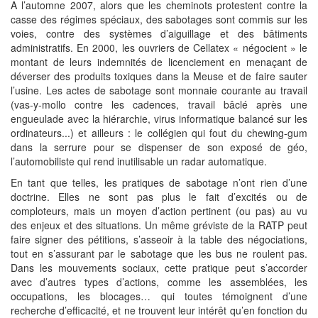
A l’automne 2007, alors que les cheminots protestent contre la
casse des régimes spéciaux, des sabotages sont commis sur les
voies, contre des systèmes d’aiguillage et des bâtiments
administratifs. En 2000, les ouvriers de Cellatex « négocient » le
montant de leurs indemnités de licenciement en menaçant de
déverser des produits toxiques dans la Meuse et de faire sauter
l’usine. Les actes de sabotage sont monnaie courante au travail
(vas-y-mollo contre les cadences, travail bâclé après une
engueulade avec la hiérarchie, virus informatique balancé sur les
ordinateurs...) et ailleurs : le collégien qui fout du chewing-gum
dans la serrure pour se dispenser de son exposé de géo,
l’automobiliste qui rend inutilisable un radar automatique.
En tant que telles, les pratiques de sabotage n’ont rien d’une
doctrine. Elles ne sont pas plus le fait d’excités ou de
comploteurs, mais un moyen d’action pertinent (ou pas) au vu
des enjeux et des situations. Un même gréviste de la RATP peut
faire signer des pétitions, s’asseoir à la table des négociations,
tout en s’assurant par le sabotage que les bus ne roulent pas.
Dans les mouvements sociaux, cette pratique peut s’accorder
avec d’autres types d’actions, comme les assemblées, les
occupations, les blocages… qui toutes témoignent d’une
recherche d’efficacité, et ne trouvent leur intérêt qu’en fonction du