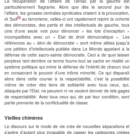
La récupération de l’affaire de Tarnac par la gauche est
particulièrement flagrante. Alors que dès le second jour de
l’affaire, les grosses centrales syndicales criaient à la provocation,
[8]
et Sud
au terrorisme, celles-ci ont rapidement rejoint la cohorte
des démocrates, des partis et des intellectuels de gauche, tous
unis d’une seule voix pour dénoncer « les lois d’exception »
incompatibles avec un « Etat de droit démocratique ». Les
références au « déni de démocratie » sont même allées jusqu’à
une pétition d’intellectuels publiée dans Le Monde appelant à la
défense de cette sacro-sainte démocratie. Ceci a de quoi laisser
perplexe tant derrière ce terme fourre-tout se cache en réalité un
système politique qui mime la défense de l’intérêt de chacun tout
en consacrant le pouvoir d’une infime minorité. Ce qui disparaît
alors dans cette course à la respectabilité, c’est la possibilité
même de créer des liens de solidarité avec tous ceux, qui,
attaqués par l’Etat, ne peuvent ni ne veulent donner de tels gages
de respectabilité. Avec tous ceux qui, de par leur condition, sont
partie prenante de la conflictualité de classe.
Vieilles chimères
Le discours sur le mode de vie crée de nouvelles séparations et
s’avère d’autant plus incapable de casser les catégories créées