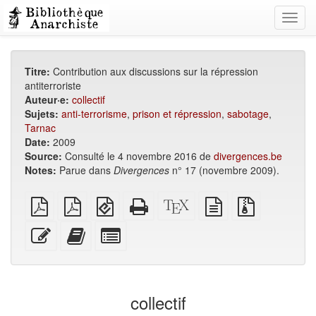
Toggl
navig
Titre:
Contribution aux discussions sur la répression
antiterroriste
Auteur·e:
collectif
Sujets:
anti-terrorisme
,
prison et répression
,
sabotage
,
Tarnac
Date:
2009
Source:
Consulté le 4 novembre 2016 de
divergences.be
Notes:
Parue dans
Divergences
n° 17 (novembre 2009).
PDF
PDF
EPUB
HTML
Source
texte
Fichiers
brut
A4
(pour
autonome
XeLaTeX
source
source
imposé
appareils
(imprimable)
brut
avec
Modifier
Ajouter
Individuellement
mobiles)
pièces
ce
ce
sélectionner
jointes
texte
texte
des
au
parties
générateur
pour
collectif
de
le
livres
générateur