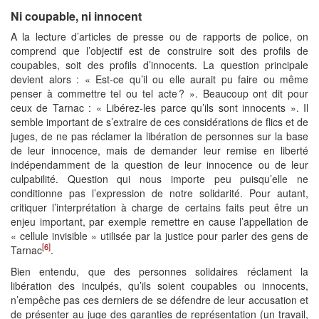
Ni coupable, ni innocent
A la lecture d’articles de presse ou de rapports de police, on
comprend que l’objectif est de construire soit des profils de
coupables, soit des profils d’innocents. La question principale
devient alors : « Est-ce qu’il ou elle aurait pu faire ou même
penser à commettre tel ou tel acte ? ». Beaucoup ont dit pour
ceux de Tarnac : « Libérez-les parce qu’ils sont innocents ». Il
semble important de s’extraire de ces considérations de flics et de
juges, de ne pas réclamer la libération de personnes sur la base
de leur innocence, mais de demander leur remise en liberté
indépendamment de la question de leur innocence ou de leur
culpabilité. Question qui nous importe peu puisqu’elle ne
conditionne pas l’expression de notre solidarité. Pour autant,
critiquer l’interprétation à charge de certains faits peut être un
enjeu important, par exemple remettre en cause l’appellation de
« cellule invisible » utilisée par la justice pour parler des gens de
[6]
Tarnac
.
Bien entendu, que des personnes solidaires réclament la
libération des inculpés, qu’ils soient coupables ou innocents,
n’empêche pas ces derniers de se défendre de leur accusation et
de présenter au juge des garanties de représentation (un travail,