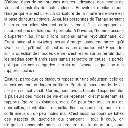
D’abord, dans de nombreuses affaires judiciaires, des modes de
vie sont construits de toutes pièces. Pouvoir et médias créent
l’image qui leur est utile. La caricature de la manière de vivre est
la base de tout fait divers. Ainsi, les personnes de Tarnac seraient
bizarres car elles vivraient collectivement à la campagne et
n’auraient pas de téléphone portable. A l’inverse, l’homme accusé
d’appartenir au Fnar (Front national armé révolutionnaire ou
Front national anti-radar) serait étrange justement parce qu’il
vivait isolé, qu’il habitait seul dans son appartement ! Répondre
sur la question des modes de vie, c’est rester sur un terrain dont
les médias sont friands sans jamais remettre en cause la portée
politique de ces catégories, terrain qui évacue la question des
rapports sociaux.
Ensuite, parce que ce discours repose sur une séduction, celle de
se voir comme un danger politique. Pourtant, aucun mode de vie
n’est en soi subversif. Certes, nous avons besoin d’expérimenter
à plusieurs des modes de vie et de repenser ici et maintenant les
rapports (genre, exploitation, etc.). Ce peut être tout un tas de
débrouilles, d’entraides, de solidarités au quotidien, pour s’en
sortir mieux ou un peu moins mal. C’est aussi au cours de luttes
des aspects du quotidien qui changent : tout à coup, on
s’organise ensemble pour se procurer de la nourriture, pour