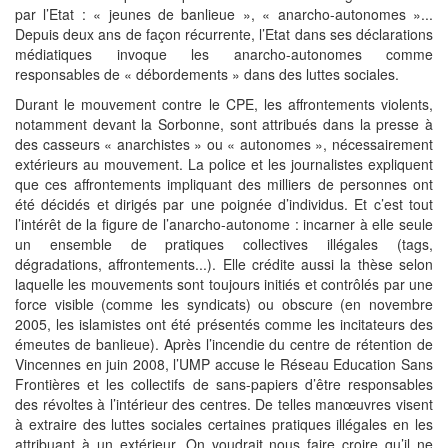
par l’Etat : « jeunes de banlieue », « anarcho-autonomes »...
Depuis deux ans de façon récurrente, l’Etat dans ses déclarations
médiatiques invoque les anarcho-autonomes comme
responsables de « débordements » dans des luttes sociales.
Durant le mouvement contre le CPE, les affrontements violents,
notamment devant la Sorbonne, sont attribués dans la presse à
des casseurs « anarchistes » ou « autonomes », nécessairement
extérieurs au mouvement. La police et les journalistes expliquent
que ces affrontements impliquant des milliers de personnes ont
été décidés et dirigés par une poignée d’individus. Et c’est tout
l’intérêt de la figure de l’anarcho-autonome : incarner à elle seule
un ensemble de pratiques collectives illégales (tags,
dégradations, affrontements...). Elle crédite aussi la thèse selon
laquelle les mouvements sont toujours initiés et contrôlés par une
force visible (comme les syndicats) ou obscure (en novembre
2005, les islamistes ont été présentés comme les incitateurs des
émeutes de banlieue). Après l’incendie du centre de rétention de
Vincennes en juin 2008, l’UMP accuse le Réseau Education Sans
Frontières et les collectifs de sans-papiers d’être responsables
des révoltes à l’intérieur des centres. De telles manœuvres visent
à extraire des luttes sociales certaines pratiques illégales en les
attribuant à un extérieur. On voudrait nous faire croire qu’il ne