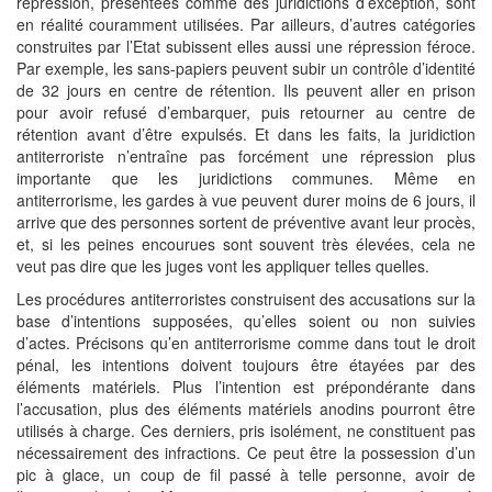
répression, présentées comme des juridictions d’exception, sont
en réalité couramment utilisées. Par ailleurs, d’autres catégories
construites par l’Etat subissent elles aussi une répression féroce.
Par exemple, les sans-papiers peuvent subir un contrôle d’identité
de 32 jours en centre de rétention. Ils peuvent aller en prison
pour avoir refusé d’embarquer, puis retourner au centre de
rétention avant d’être expulsés. Et dans les faits, la juridiction
antiterroriste n’entraîne pas forcément une répression plus
importante que les juridictions communes. Même en
antiterrorisme, les gardes à vue peuvent durer moins de 6 jours, il
arrive que des personnes sortent de préventive avant leur procès,
et, si les peines encourues sont souvent très élevées, cela ne
veut pas dire que les juges vont les appliquer telles quelles.
Les procédures antiterroristes construisent des accusations sur la
base d’intentions supposées, qu’elles soient ou non suivies
d’actes. Précisons qu’en antiterrorisme comme dans tout le droit
pénal, les intentions doivent toujours être étayées par des
éléments matériels. Plus l’intention est prépondérante dans
l’accusation, plus des éléments matériels anodins pourront être
utilisés à charge. Ces derniers, pris isolément, ne constituent pas
nécessairement des infractions. Ce peut être la possession d’un
pic à glace, un coup de fil passé à telle personne, avoir de