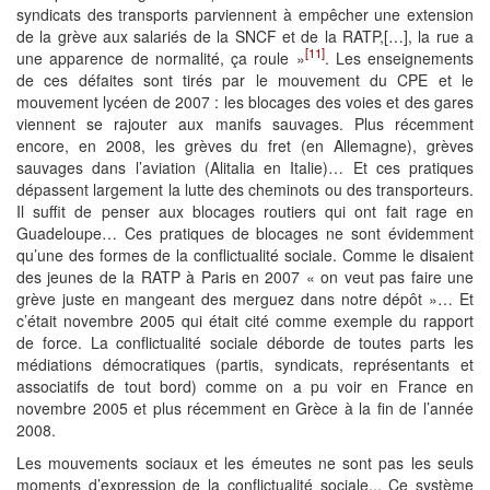
syndicats des transports parviennent à empêcher une extension
de la grève aux salariés de la SNCF et de la RATP,[…], la rue a
[11]
une apparence de normalité, ça roule »
. Les enseignements
de ces défaites sont tirés par le mouvement du CPE et le
mouvement lycéen de 2007 : les blocages des voies et des gares
viennent se rajouter aux manifs sauvages. Plus récemment
encore, en 2008, les grèves du fret (en Allemagne), grèves
sauvages dans l’aviation (Alitalia en Italie)… Et ces pratiques
dépassent largement la lutte des cheminots ou des transporteurs.
Il suffit de penser aux blocages routiers qui ont fait rage en
Guadeloupe… Ces pratiques de blocages ne sont évidemment
qu’une des formes de la conflictualité sociale. Comme le disaient
des jeunes de la RATP à Paris en 2007 « on veut pas faire une
grève juste en mangeant des merguez dans notre dépôt »… Et
c’était novembre 2005 qui était cité comme exemple du rapport
de force. La conflictualité sociale déborde de toutes parts les
médiations démocratiques (partis, syndicats, représentants et
associatifs de tout bord) comme on a pu voir en France en
novembre 2005 et plus récemment en Grèce à la fin de l’année
2008.
Les mouvements sociaux et les émeutes ne sont pas les seuls
moments d’expression de la conflictualité sociale... Ce système