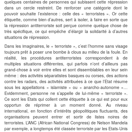
quelques centaines de personnes qui subissent cette répression
dans un cercle restreint. De renforcer une catégorie dont le
pouvoir souhaite l’existence : celle des « terroristes ». Or cette
étiquette, comme bien d’autres, sert à isoler, à faire en sorte que
la répression antiterroriste soit perçue comme quelque chose de
très spécifique, ce qui empêche d’élargir la solidarité à d’autres
situations de répression.
Dans les imaginaires, le « terroriste », c’est l’homme sans visage
toujours prêt à poser une bombe à clous au milieu de la foule. En
réalité, les procédures antiterroristes correspondent à de
multiples situations différentes, qui parfois n’ont d’ailleurs pas
grand-chose à voir entre elles et sont dissemblables en leur sein
même : des activités séparatistes basques ou corses, des actions
contre les radars, des activités attribuées à ce que l’Etat résume
sous les appellations « islamiste » ou « anarcho-autonome »…
Evidemment, personne ne s’appelle de lui-même « terroriste ».
Ce sont les Etats qui collent cette étiquette à ce qui est pour eux
opportun de réprimer à un moment donné. Au niveau
international, en fonction d’intérêts géopolitiques fluctuants, des
organisations peuvent entrer et sortir de listes noires de
terroristes. L’ANC (African National Congress) de Nelson Mandela
par exemple, a longtemps été classée terroriste par les Etats-Unis