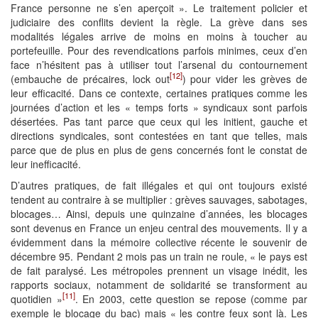
France personne ne s’en aperçoit ». Le traitement policier et
judiciaire des conflits devient la règle. La grève dans ses
modalités légales arrive de moins en moins à toucher au
portefeuille. Pour des revendications parfois minimes, ceux d’en
face n’hésitent pas à utiliser tout l’arsenal du contournement
[12]
(embauche de précaires, lock out
) pour vider les grèves de
leur efficacité. Dans ce contexte, certaines pratiques comme les
journées d’action et les « temps forts » syndicaux sont parfois
désertées. Pas tant parce que ceux qui les initient, gauche et
directions syndicales, sont contestées en tant que telles, mais
parce que de plus en plus de gens concernés font le constat de
leur inefficacité.
D’autres pratiques, de fait illégales et qui ont toujours existé
tendent au contraire à se multiplier : grèves sauvages, sabotages,
blocages… Ainsi, depuis une quinzaine d’années, les blocages
sont devenus en France un enjeu central des mouvements. Il y a
évidemment dans la mémoire collective récente le souvenir de
décembre 95. Pendant 2 mois pas un train ne roule, « le pays est
de fait paralysé. Les métropoles prennent un visage inédit, les
rapports sociaux, notamment de solidarité se transforment au
[11]
quotidien »
. En 2003, cette question se repose (comme par
exemple le blocage du bac) mais « les contre feux sont là. Les