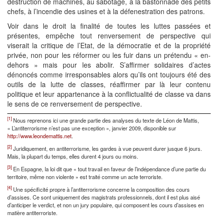
destruction de machines, au sabotage, à la bastonnade des petits
chefs, à l’incendie des usines et à la défenestration des patrons.
Voir dans le droit la finalité de toutes les luttes passées et
présentes, empêche tout renversement de perspective qui
viserait la critique de l’Etat, de la démocratie et de la propriété
privée, non pour les réformer ou les fuir dans un prétendu « en-
dehors » mais pour les abolir. S’affirmer solidaires d’actes
dénoncés comme irresponsables alors qu’ils ont toujours été des
outils de la lutte de classes, réaffirmer par là leur contenu
politique et leur appartenance à la conflictualité de classe va dans
le sens de ce renversement de perspective.
[1]
Nous reprenons ici une grande partie des analyses du texte de Léon de Mattis,
« L’antiterrorisme n’est pas une exception », janvier 2009, disponible sur
http://www.leondemattis.net
.
[2]
Juridiquement, en antiterrorisme, les gardes à vue peuvent durer jusque 6 jours.
Mais, la plupart du temps, elles durent 4 jours ou moins.
[3]
En Espagne, la loi dit que « tout travail en faveur de l’indépendance d’une partie du
territoire, même non violente » est traité comme un acte terroriste.
[4]
Une spécificité propre à l’antiterrorisme concerne la composition des cours
d’assises. Ce sont uniquement des magistrats professionnels, dont il est plus aisé
d’anticiper le verdict, et non un jury populaire, qui composent les cours d’assises en
matière antiterroriste.