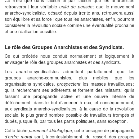
Ce n'est que dans l'action et par l'action que les anarchistes
retrouveront leur véritable
unité de pensée
; que le mouvement
anarcho-syndicaliste, désaxé depuis trente ans, retrouvera aussi
son équilibre et sa force ; que tous les anarchistes, enfin, pourront
considérer la révolution sociale comme une éventualité prochaine
et une réalisation possible.
Le rôle des Groupes Anarchistes et des Syndicats.
Ce qui précède nous conduit normalement et logiquement à
envisager le rôle des groupes anarchistes et des syndicats.
Les anarcho-syndicalistes admettent parfaitement que les
groupes anarcho-communistes, plus mobiles que les
organisations syndicales,
prospectent
les masses travailleuses ;
qu'ils recherchent ses adhérents et forment des militants ; qu'ils
fassent une propagande active et une oeuvre intense de
défrichement, dans le but d'amener à eux, et conséquemment,
aux syndicats anarcho-syndicalistes, à la cause de la révolution
sociale, le plus grand nombre possible de travailleurs trompés et
dupés, jusque-là, par tous les partis politiques, sans exception.
Cette tâche
purement idéologique
, cette besogne de propagande
d'ordre moral
sont, incontestablement, du ressort des groupes