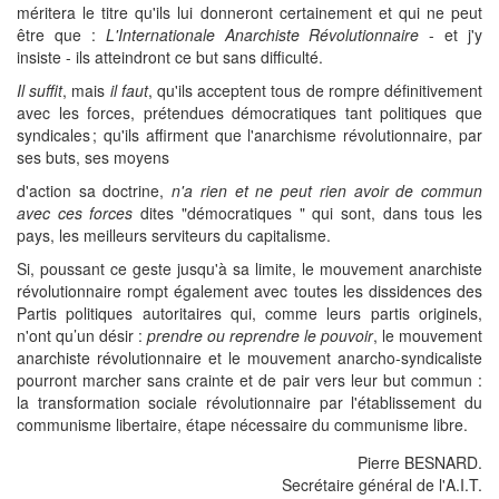
méritera le titre qu'ils lui donneront certainement et qui ne peut
être que :
L'Internationale Anarchiste Révolutionnaire
- et j'y
insiste - ils atteindront ce but sans difficulté.
Il suffit
, mais
il faut
, qu'ils acceptent tous de rompre définitivement
avec les forces, prétendues démocratiques tant politiques que
syndicales ; qu'ils affirment que l'anarchisme révolutionnaire, par
ses buts, ses moyens
d'action sa doctrine,
n'a rien et ne peut rien avoir de commun
avec ces forces
dites "démocratiques " qui sont, dans tous les
pays, les meilleurs serviteurs du capitalisme.
Si, poussant ce geste jusqu'à sa limite, le mouvement anarchiste
révolutionnaire rompt également avec toutes les dissidences des
Partis politiques autoritaires qui, comme leurs partis originels,
n'ont qu’un désir :
prendre ou reprendre le pouvoir
, le mouvement
anarchiste révolutionnaire et le mouvement anarcho-syndicaliste
pourront marcher sans crainte et de pair vers leur but commun :
la transformation sociale révolutionnaire par l'établissement du
communisme libertaire, étape nécessaire du communisme libre.
Pierre BESNARD.
Secrétaire général de l'A.I.T.