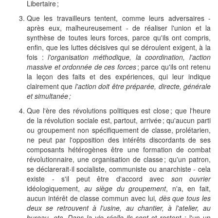
Libertaire ;
Que les travailleurs tentent, comme leurs adversaires -
après eux, malheureusement - de réaliser l'union et la
synthèse de toutes leurs forces, parce qu'ils ont compris,
enfin, que les luttes décisives qui se déroulent exigent, à la
fois :
l'organisation méthodique, la coordination, l'action
massive et ordonnée de ces forces
; parce qu'ils ont retenu
la leçon des faits et des expériences, qui leur indique
clairement que
l'action doit être préparée, directe, générale
et simultanée ;
Que l'ère des révolutions politiques est close ; que l'heure
de la révolution sociale est, partout, arrivée ; qu'aucun parti
ou groupement non spécifiquement de classe, prolétarien,
ne peut par l'opposition des intérêts discordants de ses
composants hétérogènes être une formation de combat
révolutionnaire, une organisation de classe ; qu'un patron,
se déclarerait-il socialiste, communiste ou anarchiste - cela
existe - s'il peut être d'accord avec
son ouvrier
idéologiquement,
au siège du groupement
, n'a, en fait,
aucun intérêt de classe commun avec lui
, dès que tous les
deux se retrouvent à l'usine, au chantier, à l'atelier, au
bureau, etc.
Dans la vie réelle ils sont
et restent : l'un un