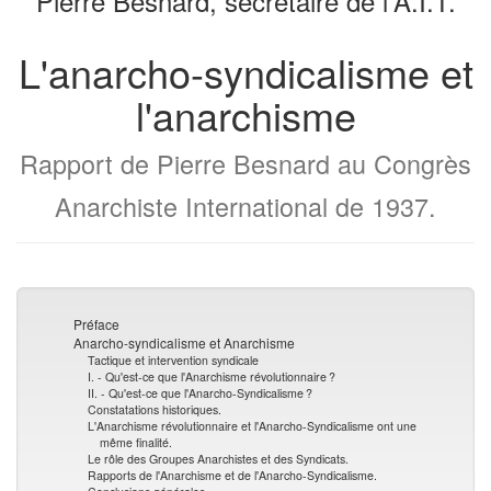
Pierre Besnard, secrétaire de l'A.I.T.
livres
générateur
de
L'anarcho-syndicalisme et
livres
l'anarchisme
Rapport de Pierre Besnard au Congrès
Anarchiste International de 1937.
Préface
Anarcho-syndicalisme et Anarchisme
Tactique et intervention syndicale
I. - Qu'est-ce que l'Anarchisme révolutionnaire ?
II. - Qu'est-ce que l'Anarcho-Syndicalisme ?
Constatations historiques.
L'Anarchisme révolutionnaire et l'Anarcho-Syndicalisme ont une
même finalité.
Le rôle des Groupes Anarchistes et des Syndicats.
Rapports de l'Anarchisme et de l'Anarcho-Syndicalisme.