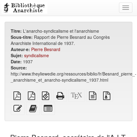
Toggl
navig
Titre:
L'anarcho-syndicalisme et l'anarchisme
Sous-titre:
Rapport de Pierre Besnard au Congrès
Anarchiste International de 1937.
Auteur·e:
Pierre Besnard
Sujet:
syndicalisme
Date:
1937
Source:
http://www.theyliewedie.org/ressources/biblio/fr/Besnard_pierre_-
_anarchisme_et_anarcho-syndicalisme_1937.html
PDF
PDF
EPUB
HTML
Source
texte
Fichiers
brut
A4
(pour
autonome
XeLaTeX
source
source
imposé
appareils
(imprimable)
brut
avec
Modifier
Ajouter
Individuellement
mobiles)
pièces
ce
ce
sélectionner
jointes
texte
texte
des
au
parties
générateur
pour
de
le