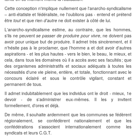
Cette conception n'implique nullement que l'anarcho-syndicalisme
– anti-étatiste et fédéraliste, ne l'oublions pas - entend et prétend
être
tout
et que rien
d'autre
ne doit exister à côté de lui.
L'anarcho-syndicalisme estime, au contraire, que les hommes,
s'ils ne peuvent
se passer de produire pour vivre
, ne doivent pas
avoir pour unique but de produire. Il admet très sincèrement, et il
n'hésite pas à le proclamer, que l'homme a et doit avoir d'autres
aspirations - et les plus hautes - vers le bien, le beau, le mieux, et
cela, dans tous les domaines où il a accès avec ses facultés ; que
des organismes administratifs et sociaux adéquats à toutes les
nécessités d'une vie pleine, entière, et totale, fonctionnant avec le
concours éclairé et sous le contrôle vigilant, constant et
permanent de tous.
Il admet indubitablement que les individus ont le droit - mieux, 1e
devoir - de s'administrer eux-mêmes. Il les y invitent
formellement, d'ores et déjà.
De même, il souhaite ardemment que les communes se fédèrent
régionalement, se confédèrent nationalement et que les
confédérations s'associent internationalement comme les
syndicats et leurs C.G.T.