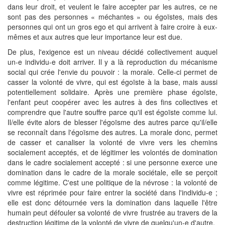
dans leur droit, et veulent le faire accepter par les autres, ce ne
sont pas des personnes « méchantes » ou égoïstes, mais des
personnes qui ont un gros ego et qui arrivent à faire croire à eux-
mêmes et aux autres que leur importance leur est due.
De plus, l'exigence est un niveau décidé collectivement auquel
un-e individu-e doit arriver. Il y a là reproduction du mécanisme
social qui crée l'envie du pouvoir : la morale. Celle-ci permet de
casser la volonté de vivre, qui est égoïste à la base, mais aussi
potentiellement solidaire. Après une première phase égoïste,
l'enfant peut coopérer avec les autres à des fins collectives et
comprendre que l'autre souffre parce qu'il est égoïste comme lui.
Il/elle évite alors de blesser l'égoïsme des autres parce qu'il/elle
se reconnaît dans l'égoïsme des autres. La morale donc, permet
de casser et canaliser la volonté de vivre vers les chemins
socialement acceptés, et de légitimer les volontés de domination
dans le cadre socialement accepté : si une personne exerce une
domination dans le cadre de la morale sociétale, elle se perçoit
comme légitime. C'est une politique de la névrose : la volonté de
vivre est réprimée pour faire entrer la société dans l'individu-e ;
elle est donc détournée vers la domination dans laquelle l'être
humain peut défouler sa volonté de vivre frustrée au travers de la
destruction légitime de la volonté de vivre de quelqu'un-e d'autre.