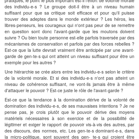
pratiques, le point le plus important est-il l'effort de volonté morale
des individu-e-s ? Le groupe doit-il être à un niveau humain
suffisant pour que sa critique soit efficace et pour qu'il puisse
trouver des adeptes dans le monde extérieur ? Les héros, les
libres-penseurs, les courageux qui n'ont pas peur de se remettre
en question sont donc l'avant-garde que les moutons doivent
suivre ? Ou bien toute personne est-elle parfois traversée par des
mécanismes de conservation et parfois par des forces rebelles ?
Est-ce que la lutte devrait vraiment être anticipée par une avant-
garde de gen-te-s qui ont atteint un niveau suffisant pour être un
exemple pour les autres ?
Une hiérarchie se crée alors entre les individu-e-s selon le critère
de la volonté morale. Et si des individu-e-s n'ont pas atteint un
niveau de cohérence suffisant, ne vont-ils jamais être à même
d'attaquer le pouvoir ? Est-ce juste le rôle de l'avant-garde ?
Est-ce que la tendance à la domination dérive de la volonté de
domination des individu-e-s, de ses mauvaises intentions ? Je ne
pense pas, je crois plutôt que le pouvoir dérive des moyens
matériels nécessaires à son exercice et de la possibilité de
légitimer et exiger le rapport de pouvoir vis-à-vis des autres, par
des discours, des normes, etc. Les gen-te-s dominant-e-s, dans
la micro-politique, sont souvent des gen- te-s qui croient être