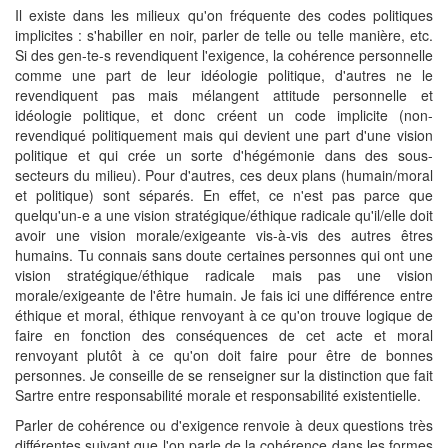
Il existe dans les milieux qu'on fréquente des codes politiques
implicites : s'habiller en noir, parler de telle ou telle manière, etc.
Si des gen-te-s revendiquent l'exigence, la cohérence personnelle
comme une part de leur idéologie politique, d'autres ne le
revendiquent pas mais mélangent attitude personnelle et
idéologie politique, et donc créent un code implicite (non-
revendiqué politiquement mais qui devient une part d'une vision
politique et qui crée un sorte d'hégémonie dans des sous-
secteurs du milieu). Pour d'autres, ces deux plans (humain/moral
et politique) sont séparés. En effet, ce n'est pas parce que
quelqu'un-e a une vision stratégique/éthique radicale qu'il/elle doit
avoir une vision morale/exigeante vis-à-vis des autres êtres
humains. Tu connais sans doute certaines personnes qui ont une
vision stratégique/éthique radicale mais pas une vision
morale/exigeante de l'être humain. Je fais ici une différence entre
éthique et moral, éthique renvoyant à ce qu'on trouve logique de
faire en fonction des conséquences de cet acte et moral
renvoyant plutôt à ce qu'on doit faire pour être de bonnes
personnes. Je conseille de se renseigner sur la distinction que fait
Sartre entre responsabilité morale et responsabilité existentielle.
Parler de cohérence ou d'exigence renvoie à deux questions très
différentes suivant que l'on parle de la cohérence dans les formes