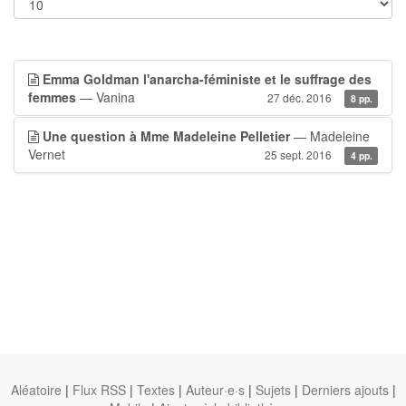
Emma Goldman l'anarcha-féministe et le suffrage des
femmes
— Vanina
27 déc. 2016
8 pp.
Une question à Mme Madeleine Pelletier
— Madeleine
Vernet
25 sept. 2016
4 pp.
Aléatoire
|
Flux RSS
|
Textes
|
Auteur·e·s
|
Sujets
|
Derniers ajouts
|