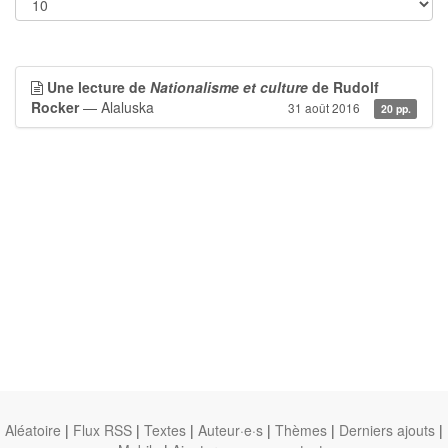
Une lecture de
Nationalisme et culture
de Rudolf
Rocker
— Alaluska
31 août 2016
20 pp.
Aléatoire
|
Flux RSS
|
Textes
|
Auteur·e·s
|
Thèmes
|
Derniers ajouts
|