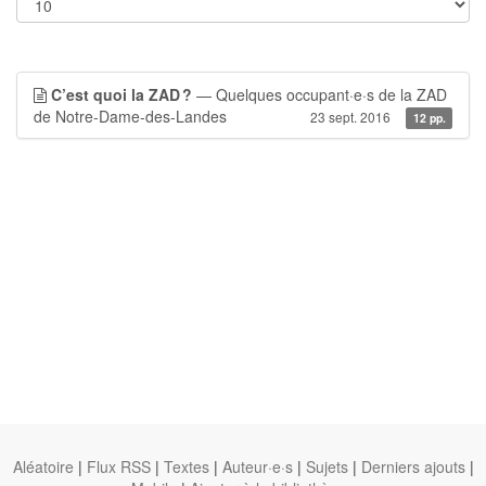
C’est quoi la ZAD ?
— Quelques occupant·e·s de la ZAD
de Notre-Dame-des-Landes
23 sept. 2016
12 pp.
Aléatoire
|
Flux RSS
|
Textes
|
Auteur·e·s
|
Sujets
|
Derniers ajouts
|