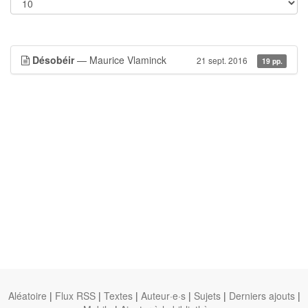
Désobéir
— Maurice Vlaminck
21 sept. 2016
19 pp.
Aléatoire
|
Flux RSS
|
Textes
|
Auteur·e·s
|
Sujets
|
Derniers ajouts
|