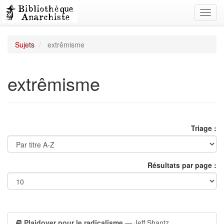
Toggl
navig
Sujets
extrêmisme
extrêmisme
Triage :
Résultats par page :
Plaidoyer pour le radicalisme
— Jeff Shantz