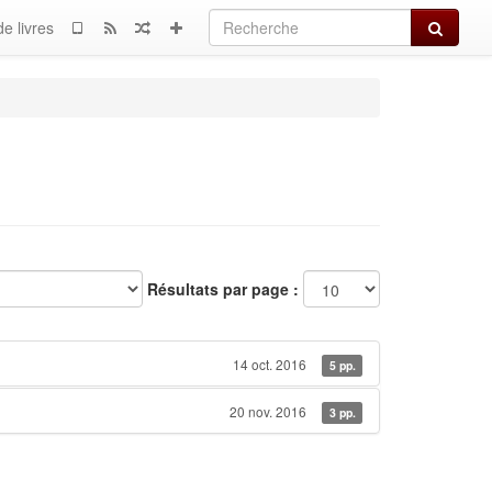
Recherch
e livres
Résultats par page :
14 oct. 2016
5 pp.
20 nov. 2016
3 pp.