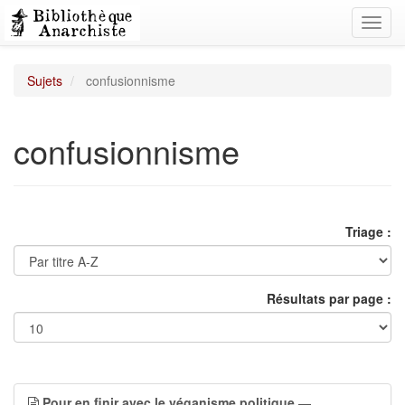
Toggl
navig
Sujets
confusionnisme
confusionnisme
Triage :
Résultats par page :
Pour en finir avec le véganisme politique
—