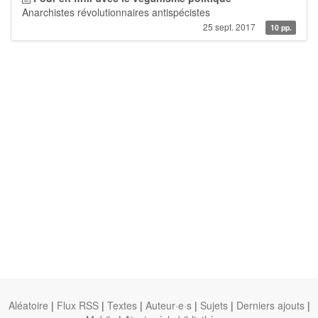
Anarchistes révolutionnaires antispécistes
25 sept. 2017
10 pp.
Aléatoire
|
Flux RSS
|
Textes
|
Auteur·e·s
|
Sujets
|
Derniers ajouts
|