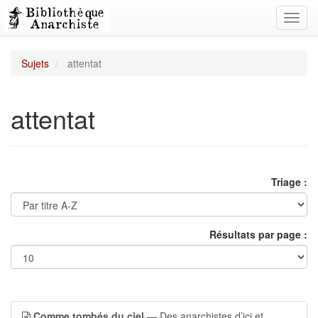
Toggl
navig
Sujets
attentat
attentat
Triage :
Résultats par page :
Comme tombés du ciel
— Des anarchistes d’ici et