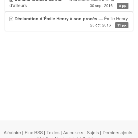
d’ailleurs
30 sept. 2016
8 pp.
Déclaration d’Émile Henry à son procès
— Émile Henry
25 oct. 2016
11 pp.
Aléatoire
|
Flux RSS
|
Textes
|
Auteur·e·s
|
Sujets
|
Derniers ajouts
|