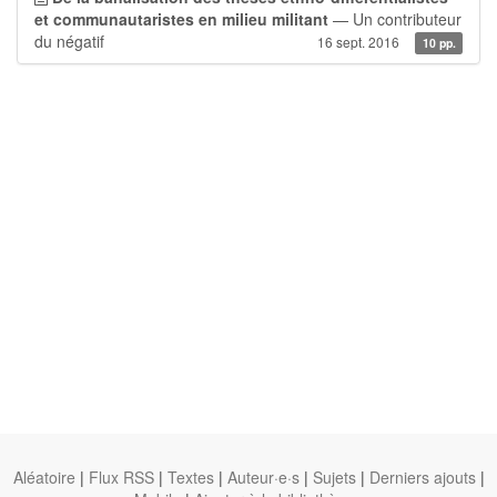
et communautaristes en milieu militant
— Un contributeur
du négatif
16 sept. 2016
10 pp.
Aléatoire
|
Flux RSS
|
Textes
|
Auteur·e·s
|
Sujets
|
Derniers ajouts
|