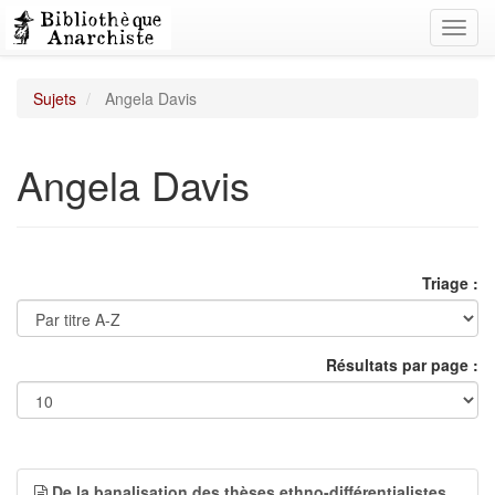
Toggl
navig
Sujets
Angela Davis
Angela Davis
Triage :
Résultats par page :
De la banalisation des thèses ethno-différentialistes