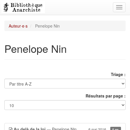
Toggl
navig
Auteur·e·s
Penelope Nin
Penelope Nin
Triage :
Résultats par page :
Au delà de la loi
— Penelope Nin
6 mai 2016
5 pp.