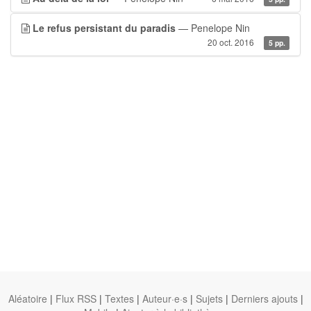
Le refus persistant du paradis
— Penelope Nin
20 oct. 2016
5 pp.
Aléatoire
|
Flux RSS
|
Textes
|
Auteur·e·s
|
Sujets
|
Derniers ajouts
|