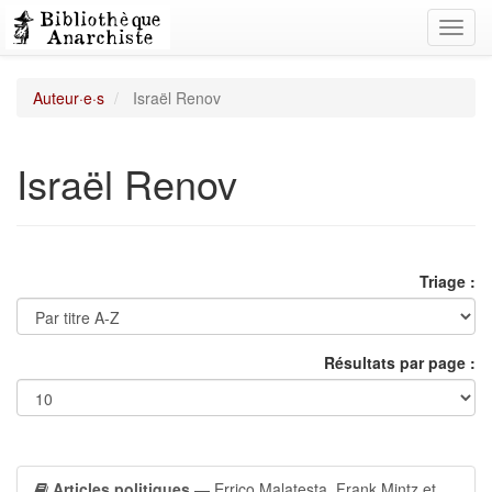
Toggl
navig
Auteur·e·s
Israël Renov
Israël Renov
Triage :
Résultats par page :
Articles politiques
— Errico Malatesta, Frank Mintz et