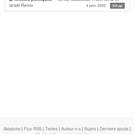
Israël Renov
4 janv. 2020
324 pp.
Aléatoire
|
Flux RSS
|
Textes
|
Auteur·e·s
|
Sujets
|
Derniers ajouts
|