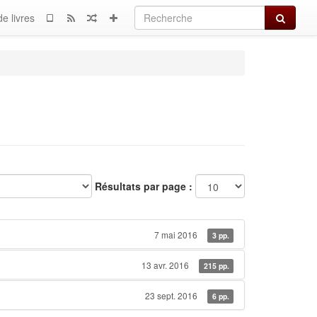
Recherch
e livres
Résultats par page :
7 mai 2016
3 pp.
13 avr. 2016
215 pp.
23 sept. 2016
6 pp.